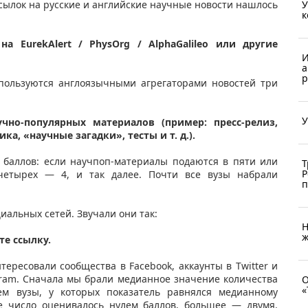
ссылок на русские и английские научные новости нашлось
У
к
а EurekAlert / PhysOrg / AlphaGalileo или другие
И
а
р
 пользуются англоязычными агрегаторами новостей три
У
но-популярных материалов (пример: пресс-релиз,
а, «научные загадки», тесты и т. д.).
5 баллов: если научпоп-материалы подаются в пяти или
Т
Р
четырех — 4, и так далее. Почти все вузы набрали
п
иальных сетей. Звучали они так:
Н
ж
те ссылку.
ересовали сообщества в Facebook, аккаунты в Twitter и
egram. Сначала мы брали медианное значение количества
О
«
ем вузы, у которых показатель равнялся медианному
ее число оценивалось нулем баллов, большее — двумя.