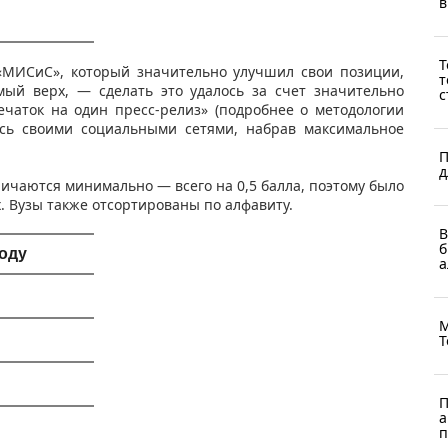
в
Т
 «МИСиС», который значительно улучшил свои позиции,
т
ый верх, — сделать это удалось за счет значительно
с
ечаток на один пресс-релиз» (подробнее о методологии
ь своими социальными сетями, набрав максимальное
П
д
ичаются минимально — всего на 0,5 балла, поэтому было
. Вузы также отсортированы по алфавиту.​
В
б
году
а
М
Т
П
а
п