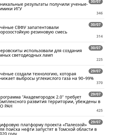
30/07
никальные результаты получили ученые-
имики ИГУ
346
30/07
чёные СВФУ запатентовали
орозостойкую резиновую смесь
314
30/07
еровскиты использовали для создания
мных светодиодных ламп
225
29/07
чёные создали технологию, которая
нижает выбросы углекислого газа на 90–99%
370
29/07
рограмма "Академгородок 2.0" требует
омплексного развития территории, убеждены в
О РАН
425
29/07
ифровую платформу проекта «Палеозой»
ля поиска нефти запустят в Томской области в
020 году