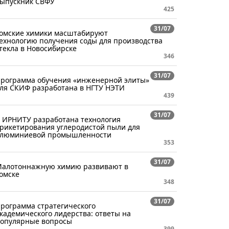
ыпускник СВФУ
425
31/07
омские химики масштабируют
ехнологию получения соды для производства
текла в Новосибирске
346
31/07
рограмма обучения «инженерной элиты»
ля СКИФ разработана в НГТУ НЭТИ
439
31/07
 ИРНИТУ разработана технология
рикетирования углеродистой пыли для
люминиевой промышленности
353
31/07
алотоннажную химию развивают в
омске
348
31/07
рограмма стратегического
кадемического лидерства: ответы на
опулярные вопросы
399