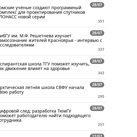
28/07
омские учёные создают программный
омплекс для проектирования спутников
ЛОНАСС новой серии
351
28/07
ибГУ им. М.Ф. Решетнева изучает
амосознание жителей Красноярья - интервью с
сследователями
337
28/07
спирантская школа ТГУ поможет изучить,
ак движение влияет на здоровье
342
28/07
рктическая летняя школа СВФУ начала
вою работу
295
28/07
ифровой след: разработка ТюмГУ
оможет работодателю найти подходящего
отрудника
257
27/07