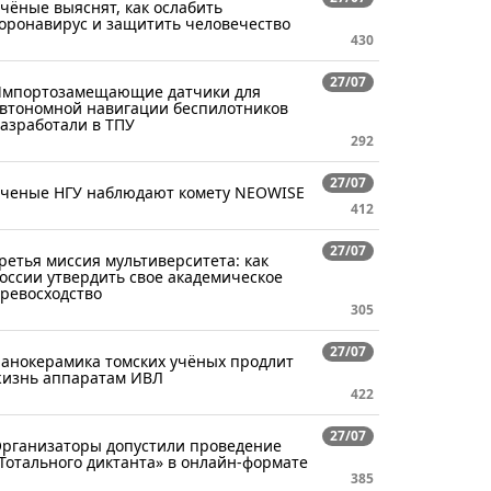
чёные выяснят, как ослабить
оронавирус и защитить человечество
430
27/07
мпортозамещающие датчики для
втономной навигации беспилотников
азработали в ТПУ
292
27/07
ченые НГУ наблюдают комету NEOWISE
412
27/07
ретья миссия мультиверситета: как
оссии утвердить свое академическое
ревосходство
305
27/07
анокерамика томских учёных продлит
изнь аппаратам ИВЛ
422
27/07
рганизаторы допустили проведение
Тотального диктанта» в онлайн-формате
385