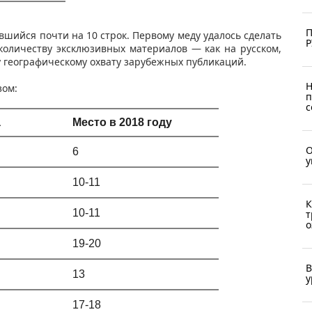
П
вшийся почти на 10 строк. Первому меду удалось сделать
Р
количеству эксклюзивных материалов — как на русском,
у географическому охвату зарубежных публикаций.
Н
ом:​
п
с
а
Место в 2018 году
О
6
у
10-11
К
10-11
т
о
19-20
В
13
у
17-18