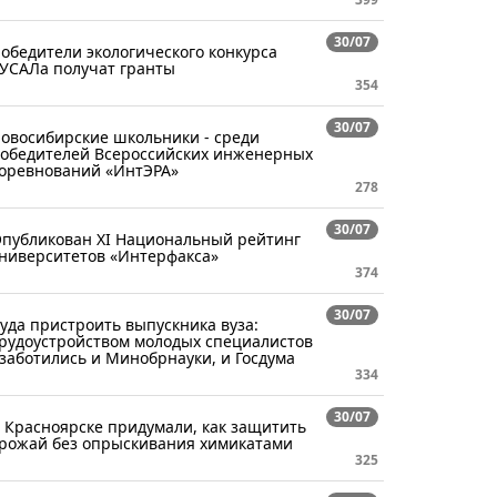
30/07
обедители экологического конкурса
УСАЛа получат гранты
354
30/07
овосибирские школьники - среди
обедителей Всероссийских инженерных
оревнований «ИнтЭРА»
278
30/07
публикован XI Национальный рейтинг
ниверситетов «Интерфакса»
374
30/07
уда пристроить выпускника вуза:
рудоустройством молодых специалистов
заботились и Минобрнауки, и Госдума
334
30/07
 Красноярске придумали, как защитить
рожай без опрыскивания химикатами
325