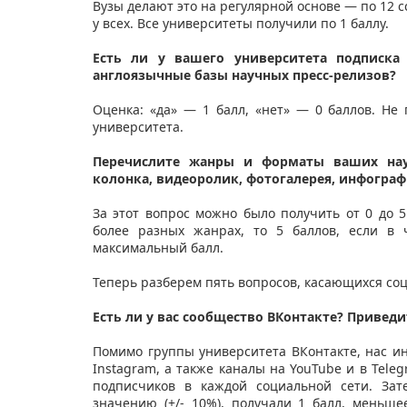
Вузы делают это на регулярной основе — по 12 
у всех. Все университеты получили по 1 баллу.
Есть ли у вашего университета подписка н
англоязычные базы научных пресс-релизов?
Оценка: «да» — 1 балл, «нет» — 0 баллов. Не
университета.
Перечислите жанры и форматы ваших науч
колонка, видеоролик, фотогалерея, инфографик
За этот вопрос можно было получить от 0 до 
более разных жанрах, то 5 баллов, если в 
максимальный балл.
Теперь разберем пять вопросов, касающихся соц
Есть ли у вас сообщество ВКонтакте? Приведи
Помимо группы университета ВКонтакте, нас инт
Instagram, а также каналы на YouTube и в Tel
подписчиков в каждой социальной сети. Зат
значению (+/- 10%), получали 1 балл, меньш