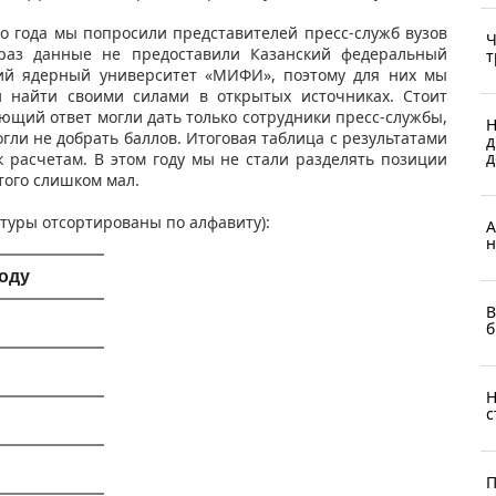
о года мы попросили представителей пресс-служб вузов
Ч
т раз данные не предоставили Казанский федеральный
т
кий ядерный университет «МИФИ», поэтому для них мы
и найти своими силами в открытых источниках. Стоит
ющий ответ могли дать только сотрудники пресс-службы,
Н
огли не добрать баллов. Итоговая таблица с результатами
д
д
 расчетам. В этом году мы не стали разделять позиции
того слишком мал.
туры отсортированы по алфавиту):
А
н
году
В
б
Н
с
П