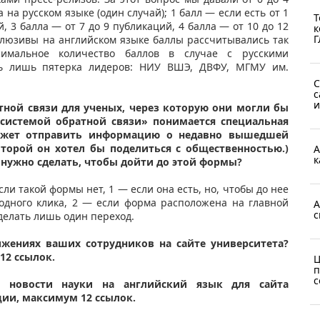
а на русском языке (один случай); 1 балл — если есть от 1
Т
, 3 балла — от 7 до 9 публикаций, 4 балла — от 10 до 12
к
Г
клюзивы на английском языке баллы рассчитывались так
имальное количество баллов в случае с русскими
ть лишь пятерка лидеров: НИУ ВШЭ, ДВФУ, МГМУ им.
С
с
и
атной связи для ученых, через которую они могли бы
системой обратной связи» понимается специальная
может отправить информацию о недавно вышедшей
торой он хотел бы поделиться с общественностью.)
А
к
 нужно сделать, чтобы дойти до этой формы?
если такой формы нет, 1 — если она есть, но, чтобы до нее
 одного клика, 2 — если форма расположена на главной
А
с
сделать лишь один переход.
жениях ваших сотрудников на сайте университета?
12 ссылок.
Ц
п
с
е новости науки на английский язык для сайта
ции, максимум 12 ссылок.