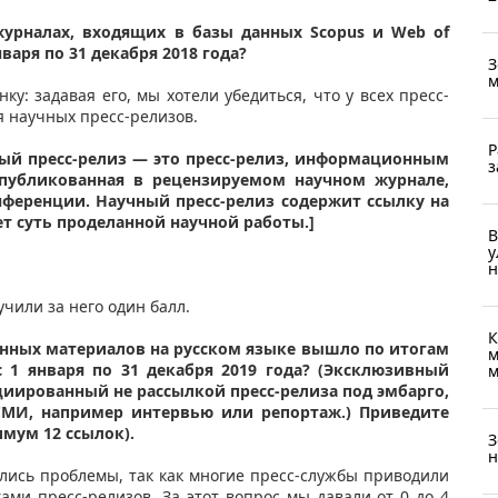
урналах, входящих в базы данных Scopus и Web of
варя по 31 декабря 2018 года?
З
м
ку: задавая его, мы хотели убедиться, что у всех пресс-
я научных пресс-релизов.
Р
ый пресс-релиз — это пресс-релиз, информационным
з
опубликованная в рецензируемом научном журнале,
нференции. Научный пресс-релиз содержит ссылку на
ет суть проделанной научной работы.]
В
у
н
учили за него один балл.
К
ных материалов на русском языке вышло по итогам
м
1 января по 31 декабря 2019 года? (Эксклюзивный
м
иированный не рассылкой пресс-релиза под эмбарго,
СМИ, например интервью или репортаж.) Приведите
мум 12 ссылок).
З
н
лись проблемы, так как многие пресс-службы приводили
ми пресс-релизов. За этот вопрос мы давали от 0 до 4