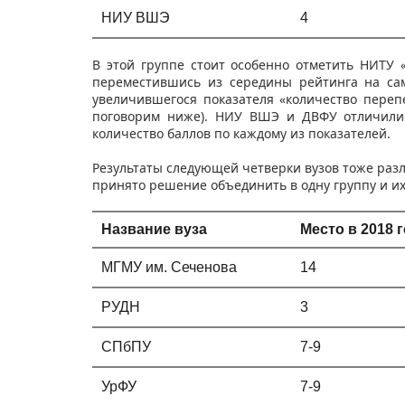
НИУ ВШЭ
4​
В этой группе стоит особенно отметить НИТУ
переместившись из середины рейтинга на сам
увеличившегося показателя «количество переп
поговорим ниже). НИУ ВШЭ и ДВФУ отличилис
количество баллов по каждому из показателей.
Результаты следующей четверки вузов тоже разл
принято решение объединить в одну группу и их
Название вуза
Место в 2018 
МГМУ им. Сеченова
14
РУДН
3
СПбПУ
7-9
УрФУ
7-9​