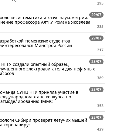
295
29/07
оологи-систематики и казус наукометрии:
нение профессора АлтГУ Романа Яковлева
285
29/07
азработкой тюменских студентов
аинтересовался Минстрой России
217
28/07
 НГТУ создали опытный образец
лучшенного электродвигателя для нефтяных
асосов
389
28/07
оманда СУНЦ НГУ приняла участие в
еждународном этапе конкурса по
атмоделированию IMMC
353
28/07
оологи Сибири проверят летучих мышей
а коронавирус
429