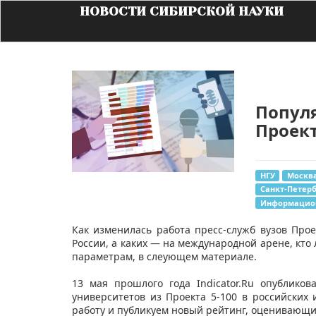
НОВОСТИ СИБИРСКОЙ НАУКИ
Популя
Проект
НГУ
Москв
Санкт-Петерб
Информацион
​Как изменилась работа пресс-служб вузов Прое
России, а каких — на международной арене, кто
параметрам, в слеующем материале.
13 мая прошлого года Indicator.Ru опублико
университетов из Проекта 5-100 в российски
работу и публикуем новый рейтинг, оценивающий