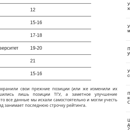
У
х
12
15-16
У
м
17-18
верситет
19-20
П
у
21
У
15-16
с
сохранили свои прежние позиции (или же изменили их
П
дшились лишь позиции ТГУ, а заметное улучшение
к
то все данные мы искали самостоятельно и могли учесть
С
яд занимает последнюю строчку рейтинга.
Ц
д
2