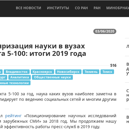
ВСЕ НОВОСТИ
ИНСТИТУТЫ
СО РАН
РАН
МИНОБРНА
03/06/2020
ризация науки в вузах
Л
а 5-100: итоги 2019 года
В
516
д
а
Владивосток
Красноярск
Новосибирск
Тюмень
Томск
у
ург
Аналитика
Общественные науки
ные технологии
C
кта 5-100 за год, наука каких вузов наиболее заметна в
н
 лидирует по ведению социальных сетей и многим другим
р
вал
рейтинг
«Позиционирование научных исследований
В
х и зарубежных СМИ» за 2018 год. Мы продолжаем нашу
н
 эффективность работы пресс-служб в 2019 году.