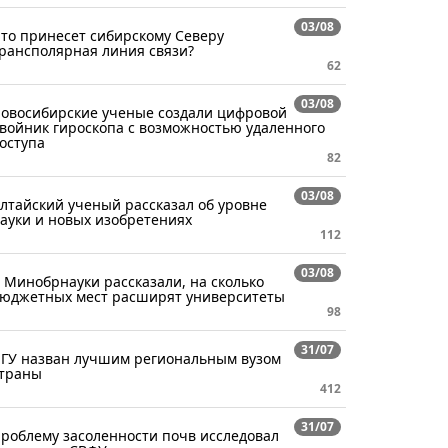
03/08
то принесет сибирскому Северу
рансполярная линия связи?
62
03/08
овосибирские ученые создали цифровой
войник гироскопа с возможностью удаленного
оступа
82
03/08
лтайский ученый рассказал об уровне
ауки и новых изобретениях
112
03/08
 Минобрнауки рассказали, на сколько
юджетных мест расширят университеты
98
31/07
ГУ назван лучшим региональным вузом
траны
412
31/07
роблему засоленности почв исследовал