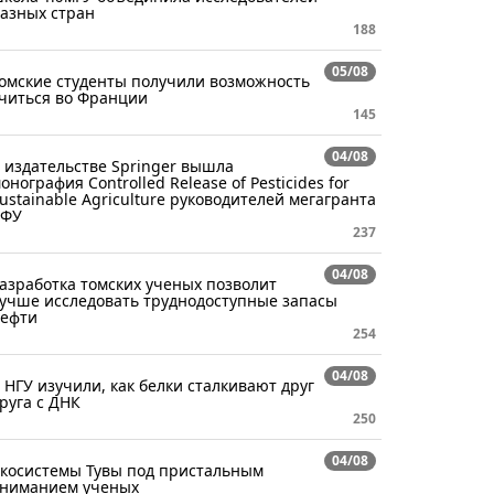
азных стран
188
05/08
омские студенты получили возможность
читься во Франции
145
04/08
 издательстве Springer вышла
онография Controlled Release of Pesticides for
ustainable Agriculture руководителей мегагранта
СФУ
237
04/08
азработка томских ученых позволит
учше исследовать труднодоступные запасы
ефти
254
04/08
 НГУ изучили, как белки сталкивают друг
руга с ДНК
250
04/08
косистемы Тувы под пристальным
ниманием ученых