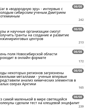
06/08
аг в «водородную эру» - интервью с
олодым сибирским ученым Дмитрием
отемкиным
242
06/08
узы и научные организации смогут
олучить гранты на создание и развитие
нжиниринговых центров
213
06/08
ень поля Новосибирской области
роходит в онлайн-формате
172
06/08
оды некоторых регионов загрязнены
яжелыми металлами - ученые впервые
редставили анализ химических элементов в
алых озерах Арктики
165
06/08
з самой маленькой в мире светящейся
олекулы сделали тест на клещевой энцефалит
239