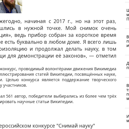
Ш
м
П
жегодно, начиная с 2017 г., но на этот раз,
сошлись в нужной точке. Мой снимок очень
ция», ведь прибор собран за короткое время
В
п
е есть буквально в любом доме. Я всего лишь
и
оизоляцию и продолжал делать науку, в том
щи для демонстрации её законов», — отметил
Д
п
конкурс,
проводимый волонтёрами движения Викимедиа
иллюстрирования статей Википедии, посвящённых науке,
. Целью конкурса является поддержание творческого
у участников.
В
т
п
вал 561 автор, победители выбирались из более чем трёх
м
ировать научные статьи Википедии. ​
И
м
российском конкурсе "Снимай науку"