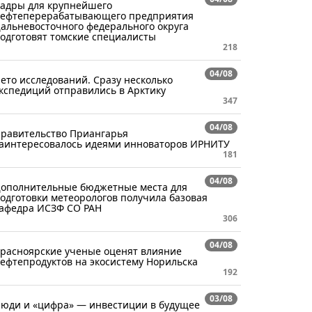
адры для крупнейшего
ефтеперерабатывающего предприятия
альневосточного федерального округа
одготовят томские специалисты
218
04/08
ето исследований. Сразу несколько
кспедиций отправились в Арктику
347
04/08
равительство Приангарья
аинтересовалось идеями инноваторов ИРНИТУ
181
04/08
ополнительные бюджетные места для
одготовки метеорологов получила базовая
афедра ИСЗФ СО РАН
306
04/08
расноярские ученые оценят влияние
ефтепродуктов на экосистему Норильска
192
03/08
юди и «цифра» — инвестиции в будущее