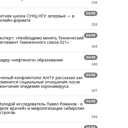
236
04/08
етняя школа СУНЦ НГУ: впервые — в
нлайн-формате
258
04/08
ксперт: «Необходимо менять Технический
егламент Таможенного союза 021»
364
04/08
идер «нефтяного» образования
240
04/08
ченый-конфликтолог АлтГУ рассказал как
зменятся социальные отношения после
кончания эпидемии коронавируса
267
04/08
олодой исследователь Павел Романов - о
деле врачей» и мифологизации сибирских
строгов.
244
04/08