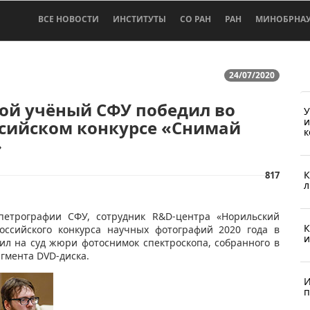
ВСЕ НОВОСТИ
ИНСТИТУТЫ
СО РАН
РАН
МИНОБРНА
24/07/2020
ой учёный СФУ победил во
У
и
ссийском конкурсе «Снимай
к
»
К
817
л
 петрографии СФУ, сотрудник R&D-центра «Норильский
К
ссийского конкурса научных фотографий 2020 года в
и
ил на суд жюри фотоснимок спектроскопа, собранного в
агмента DVD-диска.
И
п