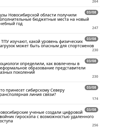
264
03/08
узы Новосибирской области получили
ополнительные бюджетные места на новый
чебный год
247
03/08
 ТПУ изучают, какой уровень физических
агрузок может быть опасным для спортсменов
230
03/08
оциологи определили, как вовлечены в
еформальное образование представители
азных поколений
230
03/08
то принесет сибирскому Северу
рансполярная линия связи?
174
03/08
овосибирские ученые создали цифровой
войник гироскопа с возможностью удаленного
оступа
256