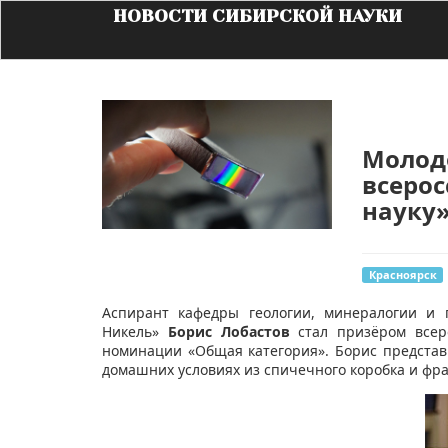
НОВОСТИ СИБИРСКОЙ НАУКИ
Молод
всеро
науку
Красноярск
​Аспирант кафедры геологии, минералогии и
Никель»
Борис Лобастов
стал призёром всеро
номинации «Общая категория». Борис представ
домашних условиях из спичечного коробка и фр