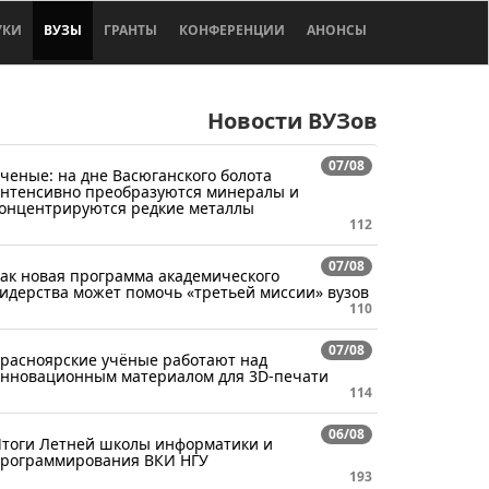
УКИ
ВУЗЫ
ГРАНТЫ
КОНФЕРЕНЦИИ
АНОНСЫ
Новости ВУЗов
07/08
ченые: на дне Васюганского болота
нтенсивно преобразуются минералы и
онцентрируются редкие металлы
112
07/08
ак новая программа академического
идерства может помочь «третьей миссии» вузов
110
07/08
расноярские учёные работают над
нновационным материалом для 3D-печати
114
06/08
тоги Летней школы информатики и
рограммирования ВКИ НГУ
193