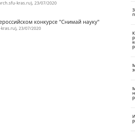
h.sfu-kras.ru), 23/07/2020
З
п
российском конкурсе "Снимай науку"
ras.ru), 23/07/2020
К
р
к
р
М
э
М
н
р
И
р