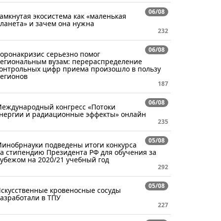
06/08
амкнутая экосистема как «маленькая
ланета» и зачем она нужна
232
06/08
оронакризис серьезно помог
егиональным вузам: перераспределение
онтрольных цифр приема произошло в пользу
егионов
187
06/08
еждународный конгресс «Потоки
нергии и радиационные эффекты» онлайн
235
05/08
инобрнауки подведены итоги конкурса
а стипендию Президента РФ для обучения за
убежом на 2020/21 учебный год
292
05/08
скусственные кровеносные сосуды
азработали в ТПУ
227