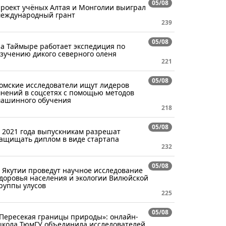
05/08
роект учёных Алтая и Монголии выиграл
еждународный грант
239
05/08
а Таймыре работает экспедиция по
зучению дикого северного оленя
221
05/08
омские исследователи ищут лидеров
нений в соцсетях с помощью методов
ашинного обучения
218
05/08
 2021 года выпускникам разрешат
ащищать диплом в виде стартапа
232
05/08
 Якутии проведут научное исследование
доровья населения и экологии Вилюйской
руппы улусов
225
05/08
Пересекая границы природы»: онлайн-
кола ТюмГУ объединила исследователей