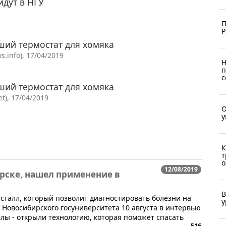
дут в НГУ
П
Р
ший термостат для хомяка
.info), 17/04/2019
Н
п
с
ший термостат для хомяка
t), 17/04/2019
О
у
К
т
о
12/08/2019
рске, нашел применение в
В
сталл, который позволит диагностировать болезни на
у
 Новосибирского госуниверситета 10 августа в интервью
ллы - открыли технологию, которая поможет спасать
516