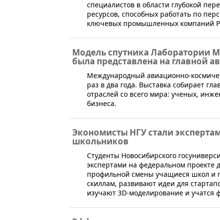
специалистов в области глубокой пер
ресурсов, способных работать по пе
ключевых промышленных компаний Р
Модель спутника Лаборатории М
была представлена на главной а
​Международный авиационно-космичес
раз в два года. Выставка собирает г
отраслей со всего мира: ученых, инже
бизнеса.
Экономисты НГУ стали экспертам
школьников
​Студенты Новосибирского госуниверс
экспертами на федеральном проекте д
профильной смены учащиеся школ и г
скиллам, развивают идеи для старта
изучают 3D-моделирование и учатся 