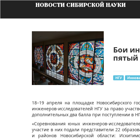
НОВОСТИ СИБИРСКОЙ НАУКИ
Бои ин
пятый 
НГУ
Иннов
18–19 апреля на площадке Новосибирского го
инженеров-исследователей НГУ за право участ
дополнительных два балла при поступлении в НГ
«Соревнования юных инженеров-исследователе
участие в них подали представители 22 образо
и районов Новосибирской области: Искитимск