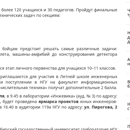
 более 120 учащихся и 30 педагогов. Пройдут финальные
Ч
т
ехнических задач по секциям:
Н
д
д
 бойцам предстоит решать самые различные задачи:
злета, машины-амфибий до конструирования детектора
А
н
ся этап личного первенства для учащихся 10–11 классов.
приглашаются для участия в Летней школе инженерных
В
ри поступлении в НГУ на факультет информационных
б
ислительная техника» получат дополнительные 2 балла.
ля
, в 9.45 в лаборатории «Инжевика» (ауд. № 3) по адресу:
я
, будет проведена
ярмарка проектов
юных инженеров-
Н
 16.40 в аудитории 119а НГУ по адресу:
ул. Пирогова, 2
с
П
бирский государственный университет (лаборатория НГУ