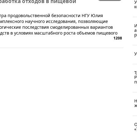
работка отходов в пищевой
У
к
нтра продовольственной безопасности НГУ Юлия
омплексного научного исследования, позволяющие
И
логические последствия смоделированных вариантов
а
дств в условиях масштабного роста объемов пищевого
р
1208
У
Т
Р
п
Н
ж
О
«