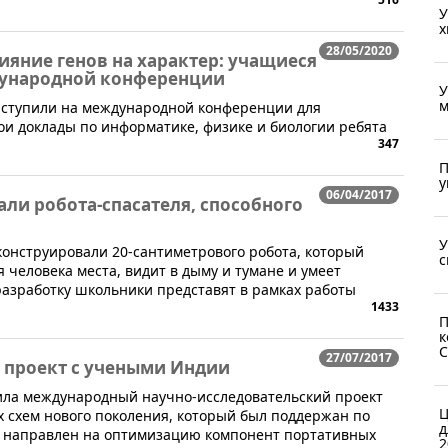
У
х
28/05/2020
ияние генов на характер: учащиеся
дународной конференции
У
м
ыступили на международной конференции для
ои доклады по информатике, физике и биологии ребята
347
П
у
06/04/2017
ли робота-спасателя, способного
У
конструировали 20-сантиметрового робота, который
с
 человека места, видит в дыму и тумане и умеет
азработку школьники представят в рамках работы
1433
П
к
С
27/07/2017
 проект с учеными Индии
ила международный научно-исследовательский проект
Ц
 схем нового поколения, который был поддержан по
д
кт направлен на оптимизацию компонент портативных
2