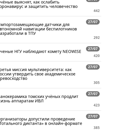
чёные выяснят, как ослабить
оронавирус и защитить человечество
442
27/07
мпортозамещающие датчики для
втономной навигации беспилотников
азработали в ТПУ
292
27/07
ченые НГУ наблюдают комету NEOWISE
420
27/07
ретья миссия мультиверситета: как
оссии утвердить свое академическое
ревосходство
305
27/07
анокерамика томских учёных продлит
изнь аппаратам ИВЛ
423
27/07
рганизаторы допустили проведение
Тотального диктанта» в онлайн-формате
385