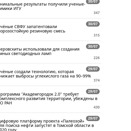
30/07
никальные результаты получили ученые-
имики ИГУ
347
30/07
чёные СВФУ запатентовали
орозостойкую резиновую смесь
315
30/07
еровскиты использовали для создания
мных светодиодных ламп
226
29/07
чёные создали технологию, которая
нижает выбросы углекислого газа на 90–99%
374
29/07
рограмма "Академгородок 2.0" требует
омплексного развития территории, убеждены в
О РАН
430
29/07
ифровую платформу проекта «Палеозой»
ля поиска нефти запустят в Томской области в
020 году