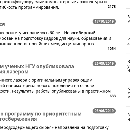
их реконфигурируемые компьютерные архитектуры и
2173
 гибкость программирования.
З
м
17/10/2019
ся
иверситету исполнилось 60 лет. Новосибирский
рован на подготовку кадров для науки, образования и
Р
з
омышленности, новейших междисциплинарных
1054
В
26/09/2019
у
ем ученых НГУ опубликовала
н
ия лазером
онного лазера с оригинальным управляющим
й наноматериал нового поколения на основе
К
кости. Результаты работы опубликованы в престижном
м
633
м
03/06/2019
ую программу по приоритетным
З
ргосбережения
н
глеродсодержащего сырья» направлена на подготовку