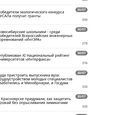
30/07
обедители экологического конкурса
УСАЛа получат гранты
356
30/07
овосибирские школьники - среди
обедителей Всероссийских инженерных
оревнований «ИнтЭРА»
278
30/07
публикован XI Национальный рейтинг
ниверситетов «Интерфакса»
376
30/07
уда пристроить выпускника вуза:
рудоустройством молодых специалистов
заботились и Минобрнауки, и Госдума
336
30/07
 Красноярске придумали, как защитить
рожай без опрыскивания химикатами
326