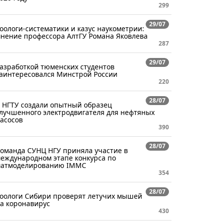
299
29/07
оологи-систематики и казус наукометрии:
нение профессора АлтГУ Романа Яковлева
287
29/07
азработкой тюменских студентов
аинтересовался Минстрой России
220
28/07
 НГТУ создали опытный образец
лучшенного электродвигателя для нефтяных
асосов
390
28/07
оманда СУНЦ НГУ приняла участие в
еждународном этапе конкурса по
атмоделированию IMMC
354
28/07
оологи Сибири проверят летучих мышей
а коронавирус
430