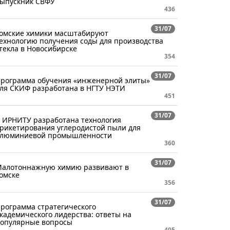
ыпускник СВФУ
436
31/07
омские химики масштабируют
ехнологию получения соды для производства
текла в Новосибирске
354
31/07
рограмма обучения «инженерной элиты»
ля СКИФ разработана в НГТУ НЭТИ
451
31/07
 ИРНИТУ разработана технология
рикетирования углеродистой пыли для
люминиевой промышленности
360
31/07
алотоннажную химию развивают в
омске
356
31/07
рограмма стратегического
кадемического лидерства: ответы на
опулярные вопросы
405