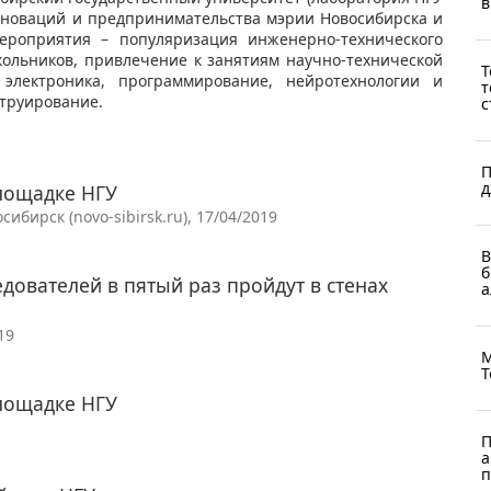
в
нноваций и предпринимательства мэрии Новосибирска и
ероприятия – популяризация инженерно-технического
ольников, привлечение к занятиям научно-технической
Т
электроника, программирование, нейротехнологии и
т
труирование.
с
П
д
лощадке НГУ
бирск (novo-sibirsk.ru), 17/04/2019
В
б
ователей в пятый раз пройдут в стенах
а
19
М
Т
лощадке НГУ
П
а
п