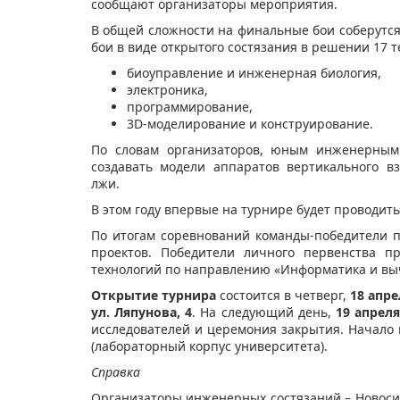
сообщают организаторы мероприятия.
В общей сложности на финальные бои соберутся
бои в виде открытого состязания в решении 17 т
биоуправление и инженерная биология,
электроника,
программирование,
3D-моделирование и конструирование.
По словам организаторов, юным инженерным
создавать модели аппаратов вертикального в
лжи.
В этом году впервые на турнире будет проводить
По итогам соревнований команды-победители 
проектов. Победители личного первенства п
технологий по направлению «Информатика и выч
Открытие турнира
состоится в четверг,
18 апре
ул. Ляпунова, 4
. На следующий день,
19 апрел
исследователей и церемония закрытия. Начало в
(лабораторный корпус университета).
Справка
Организаторы инженерных состязаний – Новоси