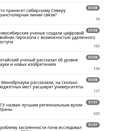
03/08
то принесет сибирскому Северу
рансполярная линия связи?
76
03/08
овосибирские ученые создали цифровой
войник гироскопа с возможностью удаленного
оступа
103
03/08
лтайский ученый рассказал об уровне
ауки и новых изобретениях
138
03/08
 Минобрнауки рассказали, на сколько
юджетных мест расширят университеты
117
31/07
ГУ назван лучшим региональным вузом
траны
425
31/07
роблему засоленности почв исследовал