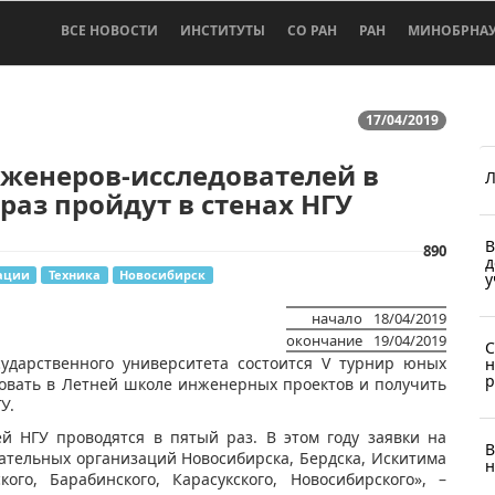
ВСЕ НОВОСТИ
ИНСТИТУТЫ
СО РАН
РАН
МИНОБРНА
17/04/2019
женеров-исследователей в
Л
раз пройдут в стенах НГУ
В
890
д
ации
Техника
Новосибирск
у
начало
18/04/2019
окончание
19/04/2019
C
сударственного университета состоится V турнир юных
н
р
вовать в Летней школе инженерных проектов и получить
У.
й НГУ проводятся в пятый раз. В этом году заявки на
В
вательных организаций Новосибирска, Бердска, Искитима
н
ого, Барабинского, Карасукского, Новосибирского», –