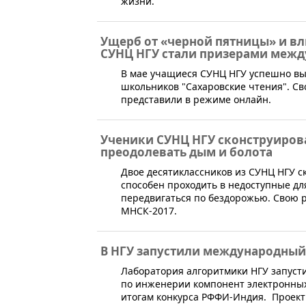
жизни.
Ущерб от «черной пятницы» и вл
СУНЦ НГУ стали призерами меж
​В мае учащиеся СУНЦ НГУ успешно в
школьников "Сахаровские чтения". Св
представили в режиме онлайн.
Ученики СУНЦ НГУ сконструирова
преодолевать дым и болота
Двое десятиклассников из СУНЦ НГУ с
способен проходить в недоступные для
передвигаться по бездорожью. Свою р
МНСК-2017.
В НГУ запустили международный
Лаборатория алгоритмики НГУ запуст
по инженерии компонент электронных
итогам конкурса РФФИ-Индия. ​ Прое