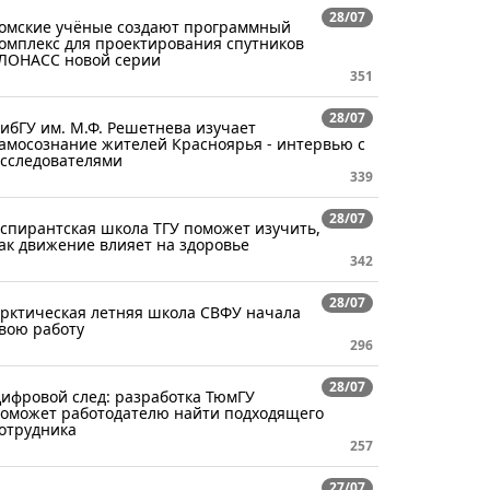
28/07
омские учёные создают программный
омплекс для проектирования спутников
ЛОНАСС новой серии
351
28/07
ибГУ им. М.Ф. Решетнева изучает
амосознание жителей Красноярья - интервью с
сследователями
339
28/07
спирантская школа ТГУ поможет изучить,
ак движение влияет на здоровье
342
28/07
рктическая летняя школа СВФУ начала
вою работу
296
28/07
ифровой след: разработка ТюмГУ
оможет работодателю найти подходящего
отрудника
257
27/07