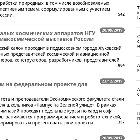
еработки природных, в том числе возобновляемых
Т
рспективным темам, сформулированным с участием
к
542
оссии.
Г
20/09/2019
алых космических аппаратов НГУ
С
виакосмической выставке России
с
и
кий салон проходит в подмосковном городе Жуковский
лавных представителей космической и авиационной
неров, конструкторов, разработчиков, представителей
А
884
к
23/12/2019
и на федеральном проекте для
А
с
итета и преподаватели Экономического факультета стали
ля школьников «Кампус на Зеленой улице». В рамках
имназий проходят недельные курсы по хард и софт
Ц
пов, занимаются программированием и робототехникой,
п
357
с
формировать и презентовать свои проекты.
20/09/2017