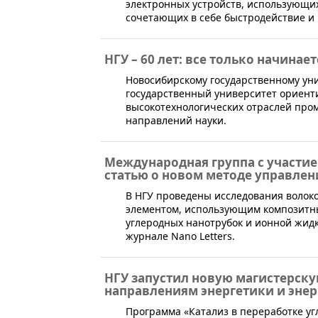
электронных устройств, использующ
сочетающих в себе быстродействие и
НГУ – 60 лет: все только начинает
​Новосибирскому государственному ун
государственный университет ориенти
высокотехнологических отраслей пр
направлений науки.
Международная группа с участи
статью о новом методе управлен
В НГУ проведены исследования волок
элементом, использующим композитны
углеродных нанотрубок и ионной жид
журнале Nano Letters.
НГУ запустил новую магистерск
направлениям энергетики и эне
​Программа «Катализ в переработке у