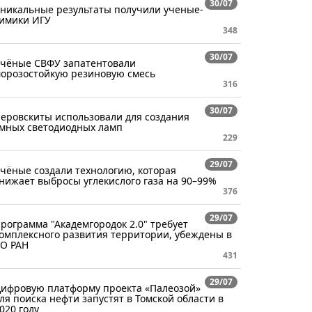
30/07
никальные результаты получили ученые-
имики ИГУ
348
30/07
чёные СВФУ запатентовали
орозостойкую резиновую смесь
316
30/07
еровскиты использовали для создания
мных светодиодных ламп
229
29/07
чёные создали технологию, которая
нижает выбросы углекислого газа на 90–99%
376
29/07
рограмма "Академгородок 2.0" требует
омплексного развития территории, убеждены в
О РАН
431
29/07
ифровую платформу проекта «Палеозой»
ля поиска нефти запустят в Томской области в
020 году