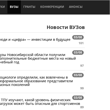
УКИ
ВУЗЫ
ГРАНТЫ
КОНФЕРЕНЦИИ
АНОНСЫ
Новости ВУЗов
03/08
юди и «цифра» — инвестиции в будущее
101
03/08
узы Новосибирской области получили
ополнительные бюджетные места на новый
чебный год
97
03/08
оциологи определили, как вовлечены в
еформальное образование представители
азных поколений
99
03/08
 ТПУ изучают, какой уровень физических
агрузок может быть опасным для спортсменов
89