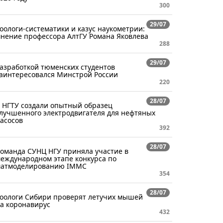
300
29/07
оологи-систематики и казус наукометрии:
нение профессора АлтГУ Романа Яковлева
288
29/07
азработкой тюменских студентов
аинтересовался Минстрой России
220
28/07
 НГТУ создали опытный образец
лучшенного электродвигателя для нефтяных
асосов
392
28/07
оманда СУНЦ НГУ приняла участие в
еждународном этапе конкурса по
атмоделированию IMMC
354
28/07
оологи Сибири проверят летучих мышей
а коронавирус
432