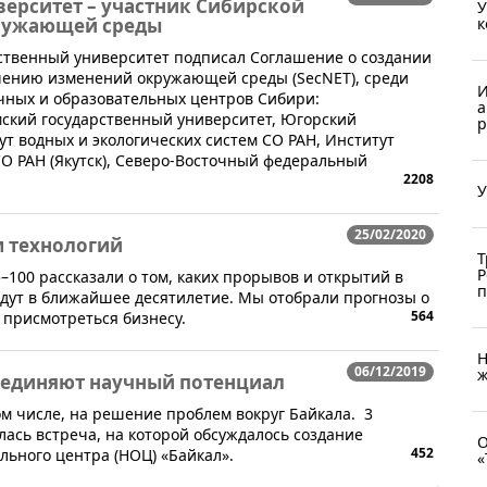
ерситет – участник Сибирской
У
к
кружающей среды
рственный университет подписал Соглашение о создании
учению изменений окружающей среды (SecNET), среди
И
учных и образовательных центров Сибири:
а
ский государственный университет, Югорский
р
ут водных и экологических систем СО РАН, Институт
О РАН (Якутск), Северо-Восточный федеральный
2208
У
25/02/2020
 технологий
Т
Р
5–100 рассказали о том, каких прорывов и открытий в
п
ждут в ближайшее десятилетие. Мы отобрали прогнозы о
564
 присмотреться бизнесу.
Н
06/12/2019
ж
бъединяют научный потенциал
м числе, на решение проблем вокруг Байкала. ​3
ялась встреча, на которой обсуждалось создание
О
452
ьного центра (НОЦ) «Байкал».
«