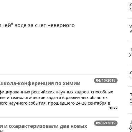
У
х
чей" воде за счет неверного
У
м
П
у
У
с
04/10/2018
 школа-конференция по химии
ифицированных российских научных кадров, способных
П
ые и технологические задачи в различных областях
к
ого научного события, прошедшего 24-28 сентября в
С
1072
Ц
09/02/2019
и и охарактеризовали два новых
д
2
ты