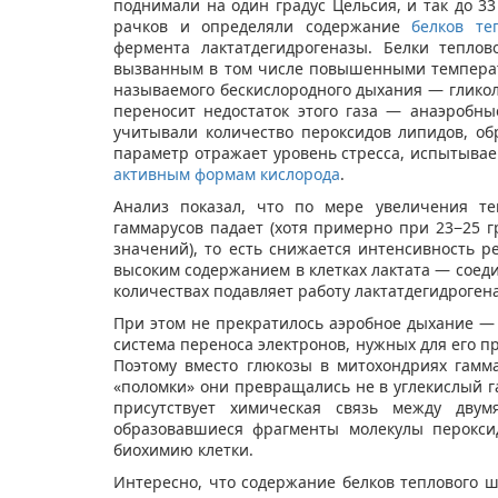
поднимали на один градус Цельсия, и так до 33
рачков и определяли содержание
белков те
фермента лактатдегидрогеназы. Белки теплов
вызванным в том числе повышенными темпера
называемого бескислородного дыхания — гликоли
переносит недостаток этого газа — анаэробные
учитывали количество пероксидов липидов, о
параметр отражает уровень стресса, испытываем
активным формам кислорода
.
Анализ показал, что по мере увеличения те
гаммарусов падает (хотя примерно при 23−25 г
значений), то есть снижается интенсивность р
высоким содержанием в клетках лактата — соеди
количествах подавляет работу лактатдегидроген
При этом не прекратилось аэробное дыхание — 
система переноса электронов, нужных для его п
Поэтому вместо глюкозы в митохондриях гамма
«поломки» они превращались не в углекислый га
присутствует химическая связь между двум
образовавшиеся фрагменты молекулы перокси
биохимию клетки.
Интересно, что содержание белков теплового ш