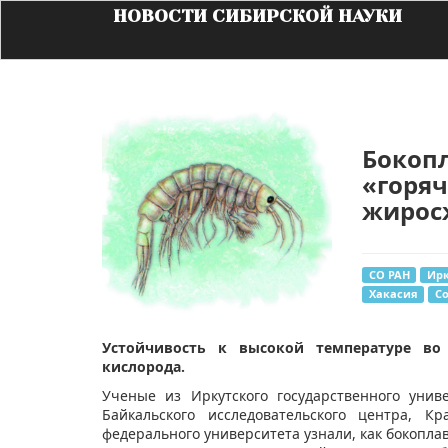
НОВОСТИ СИБИРСКОЙ НАУКИ
Бокоп
«горяч
жирос
СО РАН
Ирк
Хакасия
С
Устойчивость к высокой температуре во
кислорода.
​Ученые из Иркутского государственного униве
Байкальского исследовательского центра, К
федерального университета узнали, как бокопла