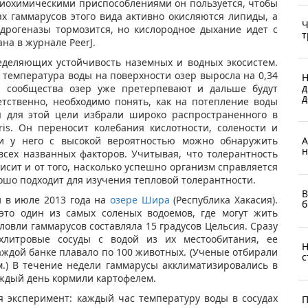
иохимическими приспособлениями он пользуется, чтобы
ах гаммарусов этого вида активно окисляются липиды, а
Ч
идрогеназы тормозится, но кислородное дыхание идет с
т
на в журнале PeerJ.
еделяющих устойчивость наземных и водных экосистем.
 температура воды на поверхности озер выросла на 0,34
Н
д
я, сообщества озер уже претерпевают и дальше будут
д
тственно, необходимо понять, как на потепление воды
я для этой цели избрали широко распространенного в
ris. Он переносит колебания кислотности, солености и
А
и у него с высокой вероятностью можно обнаружить
н
сех названных факторов. Учитывая, что толерантность
сит и от того, насколько успешно организм справляется
рошо подходит для изучения тепловой толерантности.
В
й в июле 2013 года на
озере Шира
(Республика Хакасия).
б
 это один из самых соленых водоемов, где могут жить
ловли гаммарусов составляла 15 градусов Цельсия. Сразу
хлитровые сосуды с водой из их местообитания, ее
Н
каждой банке плавало по 100 животных. (Ученые отбирали
с
.) В течение недели гаммарусы акклиматизировались в
каждый день кормили картофелем.
 эксперимент: каждый час температуру воды в сосудах
П