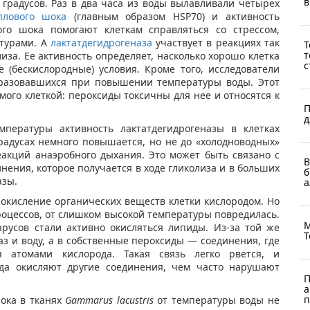
в
 градусов. Раз в два часа из воды вылавливали четырех
плового шока
(главным образом HSP70) и активность
ого шока помогают клеткам справляться со стрессом,
турами. А
лактатдегидрогеназа
участвует в реакциях так
Т
т
за. Ее активность определяет, насколько хорошо клетка
с
 (бескислородные) условия. Кроме того, исследователи
бразовавшихся при повышении температуры воды. Этот
ого клеткой: пероксиды токсичны для нее и относятся к
П
д
мпературы активность лактатдегидрогеназы в клетках
радусах немного повышается, но не до «холодноводных»
еакций анаэробного дыхания. Это может быть связано с
В
нения, которое получается в ходе гликолиза и в больших
б
азы.
а
окисление органических веществ клетки кислородом. Но
роцессов, от слишком высокой температуры повредилась.
М
русов стали активно окисляться липиды. Из-за той же
Т
з и воду, а в собственные пероксиды — соединения, где
я атомами кислорода. Такая связь легко рвется, и
да окисляют другие соединения, чем часто нарушают
П
а
п
ока в тканях
Gammarus lacustris
от температуры воды не