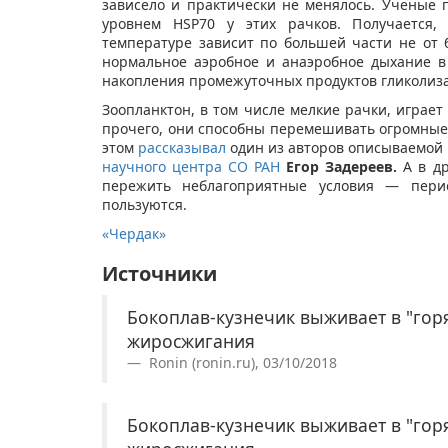
зависело и практически не менялось. Ученые 
уровнем HSP70 у этих рачков. Получается, 
температуре зависит по большей части не от 
нормальное аэробное и анаэробное дыхание в
накопления промежуточных продуктов гликолиза
Зоопланктон, в том числе мелкие рачки, играе
прочего, они способны перемешивать огромные 
этом
рассказывал
один из авторов описываемой
научного центра СО РАН
Егор Задереев.
А в др
пережить неблагоприятные условия — перио
пользуются.
«Чердак»
Источники
Бокоплав-кузнечик выживает в "горя
жиросжигания
Ronin (ronin.ru), 03/10/2018
Бокоплав-кузнечик выживает в "горя