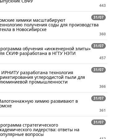
ыпускник СВФУ
443
31/07
омские химики масштабируют
ехнологию получения соды для производства
текла в Новосибирске
360
31/07
рограмма обучения «инженерной элиты»
ля СКИФ разработана в НГТУ НЭТИ
457
31/07
 ИРНИТУ разработана технология
рикетирования углеродистой пыли для
люминиевой промышленности
366
31/07
алотоннажную химию развивают в
омске
361
31/07
рограмма стратегического
кадемического лидерства: ответы на
опулярные вопросы
412