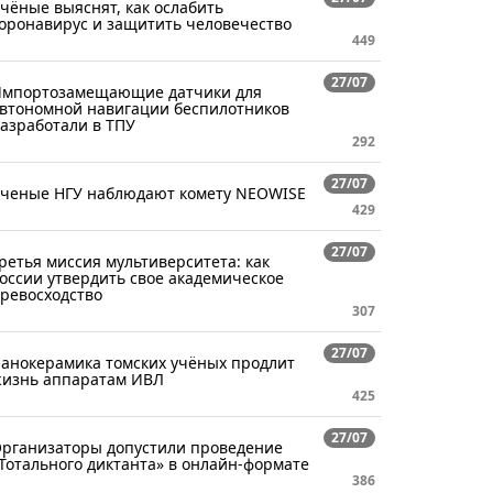
чёные выяснят, как ослабить
оронавирус и защитить человечество
449
27/07
мпортозамещающие датчики для
втономной навигации беспилотников
азработали в ТПУ
292
27/07
ченые НГУ наблюдают комету NEOWISE
429
27/07
ретья миссия мультиверситета: как
оссии утвердить свое академическое
ревосходство
307
27/07
анокерамика томских учёных продлит
изнь аппаратам ИВЛ
425
27/07
рганизаторы допустили проведение
Тотального диктанта» в онлайн-формате
386