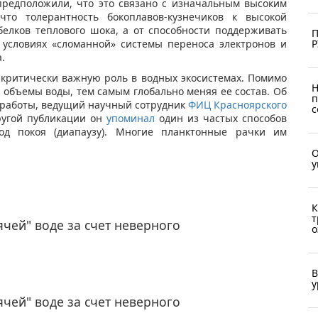
предположили, что это связано с изначальным высоким
что толерантность бокоплавов-кузнечиков к высокой
белков теплового шока, а от способности поддерживать
П
Р
 условиях «сломанной» системы переноса электронов и
.
т критически важную роль в водных экосистемах. Помимо
Н
объемы воды, тем самым глобально меняя ее состав. Об
п
 работы, ведущий научный сотрудник
ФИЦ Красноярского
с
угой публикации он
упоминал
один из частых способов
д покоя (диапаузу). Многие планктонные рачки им
О
у
К
т
чей" воде за счет неверного
о
В
у
чей" воде за счет неверного