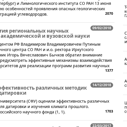
Петербург) и Лимнологического института СО РАН 13 июня
Т
ию особенностей проявления опасных геологических
к
2070
грацией углеводородов.
Г
09/02/2018
тия региональных научных
С
 академической и вузовской науки
с
и
зидентом РФ Владимиром Владимировичем Путиным
ного центра СО РАН и и.о. ректора Иркутского
емик Игорь Вячеславович Бычков обратил внимание
А
 предусмотреть эффективные механизмы взаимодействия
к
ерситетов для реализации программ развития научных
1377
А
с
14/12/2018
ффективность различных методик
 датировки
 университета (СФУ) оценили эффективность различных
Ц
ля датировки и изучения климата прошлого.
п
с
1703
сийского научного фонда (1, 1).
22/03/2017