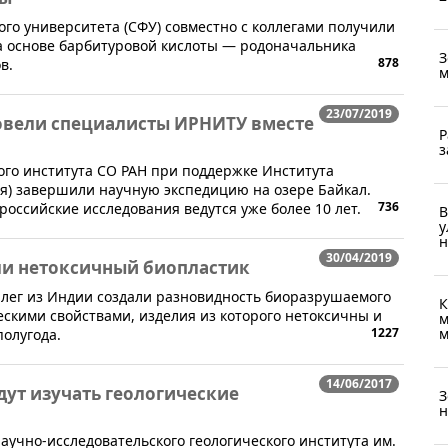
ого университета (СФУ) совместно с коллегами получили
а основе барбитуровой кислоты — родоначальника
З
878
в.
м
23/07/2019
овели специалисты ИРНИТУ вместе
Р
з
ого института СО РАН при поддержке Института
ния) завершили научную экспедицию на озере Байкал.
736
ссийские исследования ведутся уже более 10 лет.
В
у
н
30/04/2019
ли нетоксичный биопластик
ллег из Индии создали разновидность биоразрушаемого
К
скими свойствами, изделия из которого нетоксичны и
м
м
1227
полугода.
14/06/2017
ут изучать геологические
З
н
аучно-исследовательского геологического института им.