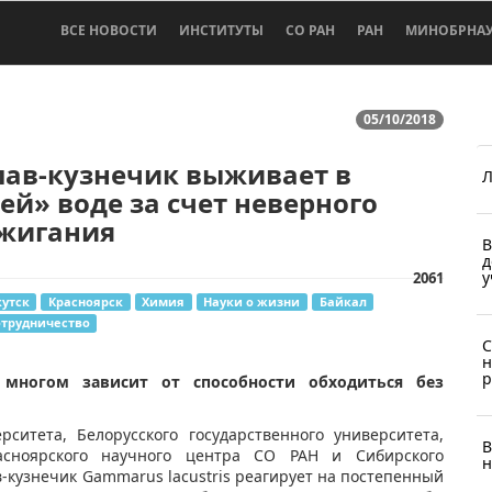
ВСЕ НОВОСТИ
ИНСТИТУТЫ
СО РАН
РАН
МИНОБРНА
05/10/2018
лав-кузнечик выживает в
Л
ей» воде за счет неверного
жигания
В
д
у
2061
утск
Красноярск
Химия
Науки о жизни
Байкал
отрудничество
C
н
р
 многом зависит от способности обходиться без
рситета, Белорусского государственного университета,
В
расноярского научного центра СО РАН и Сибирского
н
в-кузнечик Gammarus lacustris реагирует на постепенный