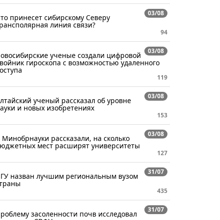
03/08
то принесет сибирскому Северу
рансполярная линия связи?
94
03/08
овосибирские ученые создали цифровой
войник гироскопа с возможностью удаленного
оступа
119
03/08
лтайский ученый рассказал об уровне
ауки и новых изобретениях
153
03/08
 Минобрнауки рассказали, на сколько
юджетных мест расширят университеты
127
31/07
ГУ назван лучшим региональным вузом
траны
435
31/07
роблему засоленности почв исследовал