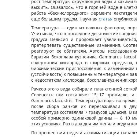
рост температуры окружающей воды и какими б
выжить. Оказалось, что в горячей воде в клетк
работа «бескислородного» фермента лактатдег
еще большим трудом. Научная
статья
опубликова
Температура — один из важных факторов, опр
Учитывая, что в последнее десятилетие средняя
градуса Цельсия и продолжает увеличиватьс
претерпевать существенные изменения. Соотве
реагируют ее обитатели. Авторы исследовани
Евразии бокоплава-кузнечика Gammarus lacust
содержания кислорода в широких пределах, 
биохимические приспособления к изменениям в
(устойчивость) к повышенным температурам зави
с недостатком кислорода, бокоплав-кузнечик хо
Рачков этого вида собирали планктонной сетко
Соленость там составляет 15−17 промилле, и
Gammarus lacustris. Температура воды во время 
после сбора рачков их пересаживали в дву
температура составляла 7 градусов Цельсия. В 
особей примерно одинаковой длины — 8−10 мм
этих условиях. Раз в два дня им меняли воду и 
По прошествии недели акклиматизации начался