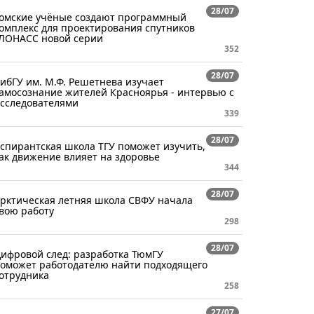
28/07
омские учёные создают программный
омплекс для проектирования спутников
ЛОНАСС новой серии
352
28/07
ибГУ им. М.Ф. Решетнева изучает
амосознание жителей Красноярья - интервью с
сследователями
339
28/07
спирантская школа ТГУ поможет изучить,
ак движение влияет на здоровье
344
28/07
рктическая летняя школа СВФУ начала
вою работу
298
28/07
ифровой след: разработка ТюмГУ
оможет работодателю найти подходящего
отрудника
258
27/07