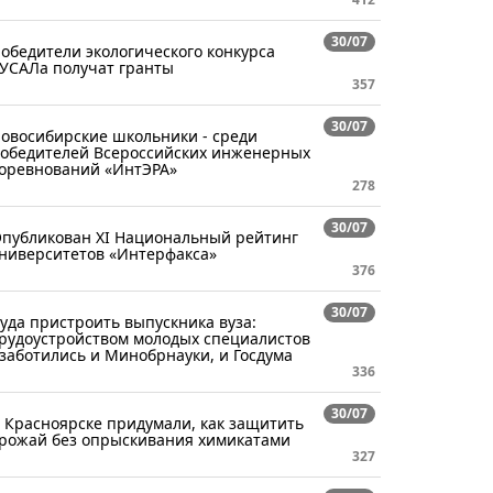
30/07
обедители экологического конкурса
УСАЛа получат гранты
357
30/07
овосибирские школьники - среди
обедителей Всероссийских инженерных
оревнований «ИнтЭРА»
278
30/07
публикован XI Национальный рейтинг
ниверситетов «Интерфакса»
376
30/07
уда пристроить выпускника вуза:
рудоустройством молодых специалистов
заботились и Минобрнауки, и Госдума
336
30/07
 Красноярске придумали, как защитить
рожай без опрыскивания химикатами
327