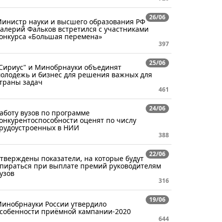
26/06
инистр науки и высшего образования РФ
алерий Фальков встретился с участниками
онкурса «Большая перемена»
397
25/06
Сириус" и Минобрнауки объединят
олодежь и бизнес для решения важных для
траны задач
461
24/06
аботу вузов по программе
онкурентоспособности оценят по числу
рудоустроенных в НИИ
388
22/06
тверждены показатели, на которые будут
пираться при выплате премий руководителям
узов
316
19/06
инобрнауки России утвердило
собенности приёмной кампании-2020
644