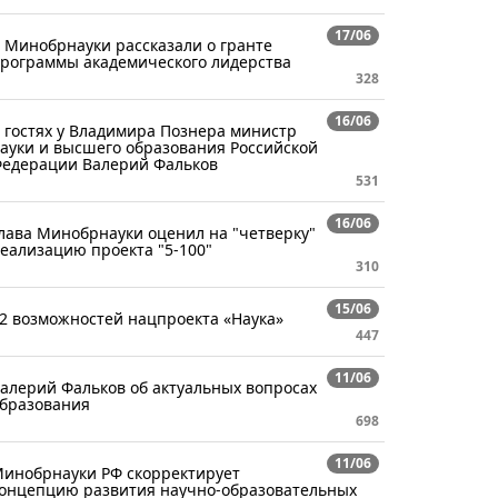
17/06
 Минобрнауки рассказали о гранте
рограммы академического лидерства
328
16/06
 гостях у Владимира Познера министр
ауки и высшего образования Российской
едерации Валерий Фальков
531
16/06
лава Минобрнауки оценил на "четверку"
еализацию проекта "5-100"
310
15/06
2 возможностей нацпроекта «Наука»
447
11/06
алерий Фальков об актуальных вопросах
бразования
698
11/06
инобрнауки РФ скорректирует
онцепцию развития научно-образовательных