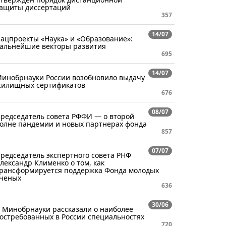
ащиты диссертаций
357
14/07
ацпроекты «Наука» и «Образование»:
альнейшие векторы развития
695
14/07
инобрнауки России возобновило выдачу
илищных сертификатов
676
08/07
редседатель совета РФФИ — о второй
олне пандемии и новых партнерах фонда
857
07/07
редседатель экспертного совета РНФ
лександр Клименко о том, как
рансформируется поддержка Фонда молодых
ченых
636
30/06
 Минобрнауки рассказали о наиболее
остребованных в России специальностях
720