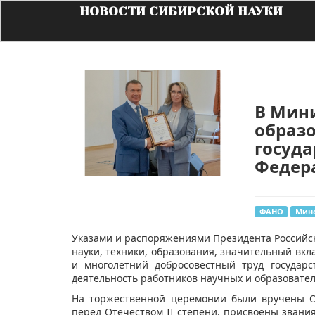
НОВОСТИ СИБИРСКОЙ НАУКИ
В Мини
образо
госуда
Федер
ФАНО
Мин
​Указами и распоряжениями Президента Российск
науки, техники, образования, значительный вк
и многолетний добросовестный труд государ
деятельность работников научных и образовате
На торжественной церемонии были вручены Ор
перед Отечеством II степени, присвоены звани