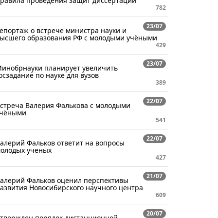
равила проведения защит диссертаций
782
23/07
епортаж о встрече министра науки и
ысшего образования РФ с молодыми учёными
429
23/07
инобрнауки планирует увеличить
осзадание по науке для вузов
389
22/07
стреча Валерия Фалькова с молодыми
чёными
541
22/07
алерий Фальков ответит на вопросы
олодых ученых
427
21/07
алерий Фальков оценил перспективы
азвития Новосибирского научного центра
609
20/07
твержден порядок дистанционной