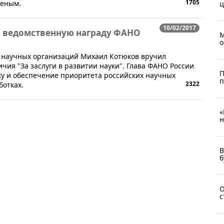
1705
ченым.
ц
10/02/2017
ю ведомственную награду ФАНО
М
о
а научных организаций Михаил Котюков вручил
ичия "За заслуги в развитии науки". Глава ФАНО России
П
ку и обеспечение приоритета российских научных
2322
ботках.
«
н
В
б
О
с