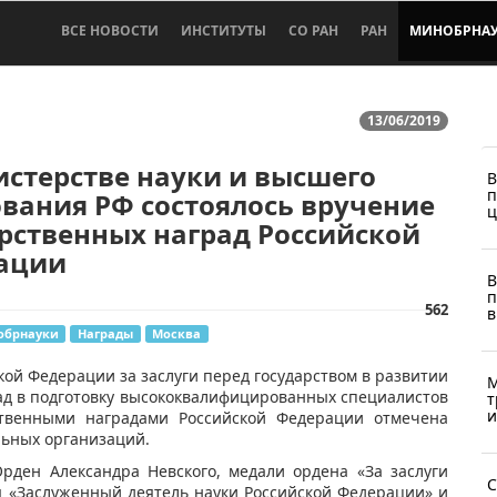
ВСЕ НОВОСТИ
ИНСТИТУТЫ
СО РАН
РАН
МИНОБРНА
13/06/2019
стерстве науки и высшего
В
п
вания РФ состоялось вручение
ц
рственных наград Российской
ации
В
п
562
в
обрнауки
Награды
Москва
ой Федерации за заслуги перед государством в развитии
М
лад в подготовку высококвалифицированных специалистов
т
и
ственными наградами Российской Федерации отмечена
льных организаций.
ден Александра Невского, медали ордена «За заслуги
С
я «Заслуженный деятель науки Российской Федерации» и