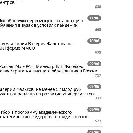
ентров
638
11/06
инобрнауки пересмотрит организацию
бучения в вузах в условиях пандемии
695
10/06
рямая линия Валерия Фалькова на
платформе ММСО
678
09/06
Россия 24» – РАН. Министр В.Н. Фальков:
овая стратегия высшего образования в России
757
09/06
алерий Фальков: не менее 52 млрд руб
удет направлено на развитие университетов
332
09/06
тбор в программу академического
тратегического лидерства пройдет осенью
573
09/06