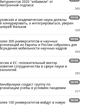
битуриентов 2020 "избавили" от
лектронной подписи
365
09/06
узовская и академическая наука должны
е конкурировать, а интегрироваться, уверен
алерей Фальков
328
09/06
олее 300 университетов и научных
рганизаций из Европы и России собрались для
бсуждения мобильности научных кадров
454
09/06
оссия и ЕС: положительный вектор
азвития сотрудничества в сфере науки и
ехнологий
283
08/06
инобрнауки создаст группу по
рганизации учебы в условиях пандемии
317
08/06
олее 100 университетов войдут в новую