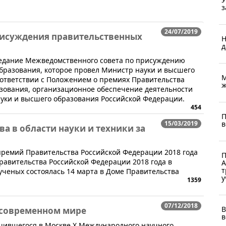
з
24/07/2019
рисуждения правительственных
Н
д
седание Межведомственного совета по присуждению
бразования, которое провел Министр науки и высшего
М
оответствии с Положением о премиях Правительства
ж
азования, организационное обеспечение деятельности
ауки и высшего образования Российской Федерации.
454
П
в
15/03/2019
а в области науки и техники за
премий Правительства Российской Федерации 2018 года
П
Правительства Российской Федерации 2018 года в
А
т
 ученых состоялась 14 марта в Доме Правительства
у
1359
07/12/2018
В
в современном мире
в
ршившегося в Москве X Международного научного