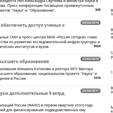
езидента РАН Александра Сергеева и министра науки и
ова. Пресс-конференция посвящена промежуточным
935
В
ктов "Наука" и "Образование".
п
09/04/2016
 обеспечить доступ ученых к
В
н
льных СМИ в пресс-центре МИА «Россия сегодня» глава
Ф
тства по развитию исследовательской инфраструктуры и
3024
ческих институтов и вузов.
Г
р
12/03/2019
 высшего образования
разования Михаила Котюкова и ректора МГУ Виктора
1
ысшего образования, национальном проекте "Наука" и
1010
ения в России.
В
25/04/2017
о
уки дополнительные 9 млрд
изаций России (ФАНО) в первом квартале этого года
М
лей для финансирования подведомственных ему
к