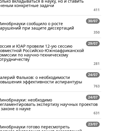
олько вкладываться в науку, но и ставить
ченым конкретные задачи
411
30/07
инобрнауки сообщило о росте
арушений при защите диссертаций
350
29/07
оссия и ЮАР провели 12-ую сессию
овместной Российско-Южноафриканской
омиссии по научно-техническому
отрудничеству
281
24/07
алерий Фальков: о необходимости
овышения эффективности аспирантуры
763
24/07
инобрнауки: необходимо
егламентировать экспертизу научных проектов
 законе о науке
631
23/07
инобрнауки готово пересмотреть