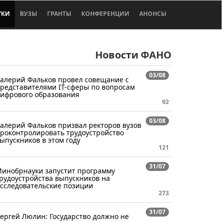
УКИ
ВУЗЫ
ГРАНТЫ
КОНФЕРЕНЦИИ
АНОНСЫ
Новости ФАНО
03/08
алерий Фальков провел совещание с
редставителями IT-сферы по вопросам
ифрового образования
92
03/08
алерий Фальков призвал ректоров вузов
роконтролировать трудоустройство
ыпускников в этом году
121
31/07
инобрнауки запустит программу
рудоустройства выпускников на
сследовательские позиции
273
31/07
ергей Люлин: Государство должно не