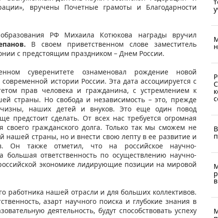
т
рации», вручены Почетные грамоты и Благодарности
у
образования РФ Михаила Котюкова награды вручил
М
епанов.
В своем приветственном слове заместитель
н
онии с предстоящим праздником – Днем России.
енном суверенитете ознаменовал рождение новой
Р
 современной истории России. Эта дата ассоциируется с
С
тетом прав человека и гражданина, с устремлением к
к
с
ей страны. Но свобода и независимость – это, прежде
тчизны, наших детей и внуков. Это еще один повод
ще предстоит сделать. От всех нас требуется огромная
я своего гражданского долга. Только так мы сможем не
В
п
й нашей страны, но и внести свою лепту в ее развитие и
ов. Он также отметил, что на российское научно-
на большая ответственность по осуществлению научно-
 российской экономике лидирующие позиции на мировой
М
р
в
го работника нашей отрасли и для больших коллективов.
ственность, азарт научного поиска и глубокие знания в
азовательную деятельность, будут способствовать успеху
М