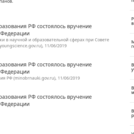
п
панов.
Р
в
разования РФ состоялось вручение
й Федерации
и в научной и образовательной сферах при Совете
М
oungscience.gov.ru), 11/06/2019
г
разования РФ состоялось вручение
В
у
й Федерации
 РФ (minobrnauki.gov.ru), 11/06/2019
В
м
разования РФ состоялось вручение
й Федерации
В
р
У