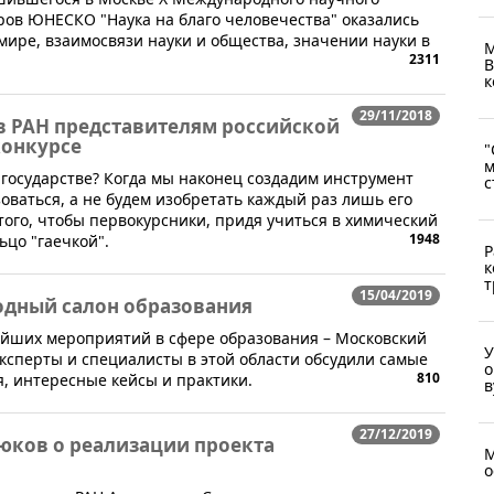
ов ЮНЕСКО "Наука на благо человечества" оказались
мире, взаимосвязи науки и общества, значении науки в
М
2311
В
к
29/11/2018
 РАН представителям российской
конкурсе
"
м
 государстве? Когда мы наконец создадим инструмент
с
оваться, а не будем изобретать каждый раз лишь его
того, чтобы первокурсники, придя учиться в химический
1948
ьцо "гаечкой".
Р
к
т
15/04/2019
одный салон образования
ейших мероприятий в сфере образования – Московский
У
ксперты и специалисты в этой области обсудили самые
о
810
, интересные кейсы и практики.
в
27/12/2019
юков о реализации проекта
М
о