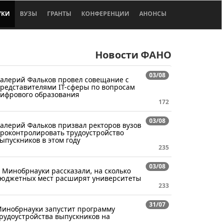
УКИ
ВУЗЫ
ГРАНТЫ
КОНФЕРЕНЦИИ
АНОНСЫ
Новости ФАНО
03/08
алерий Фальков провел совещание с
редставителями IT-сферы по вопросам
ифрового образования
172
03/08
алерий Фальков призвал ректоров вузов
роконтролировать трудоустройство
ыпускников в этом году
235
03/08
 Минобрнауки рассказали, на сколько
юджетных мест расширят университеты
233
31/07
инобрнауки запустит программу
рудоустройства выпускников на