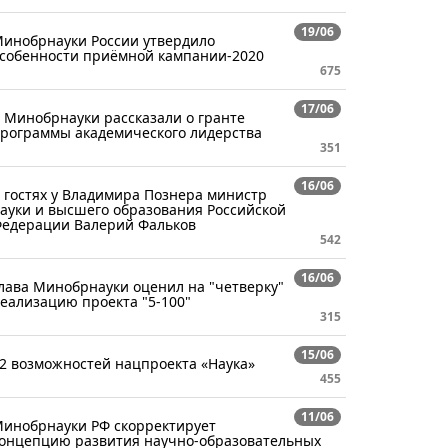
19/06
инобрнауки России утвердило
собенности приёмной кампании-2020
675
17/06
 Минобрнауки рассказали о гранте
рограммы академического лидерства
351
16/06
 гостях у Владимира Познера министр
ауки и высшего образования Российской
едерации Валерий Фальков
542
16/06
лава Минобрнауки оценил на "четверку"
еализацию проекта "5-100"
315
15/06
2 возможностей нацпроекта «Наука»
455
11/06
инобрнауки РФ скорректирует
онцепцию развития научно-образовательных