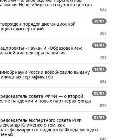
азвития Новосибирского научного центра
632
20/07
твержден порядок дистанционной
ащиты диссертаций
366
14/07
ацпроекты «Наука» и «Образование»:
альнейшие векторы развития
709
14/07
инобрнауки России возобновило выдачу
илищных сертификатов
693
08/07
редседатель совета РФФИ — о второй
олне пандемии и новых партнерах фонда
870
07/07
редседатель экспертного совета РНФ
лександр Клименко о том, как
рансформируется поддержка Фонда молодых
ченых
646