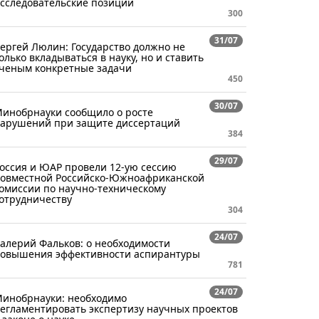
сследовательские позиции
300
31/07
ергей Люлин: Государство должно не
олько вкладываться в науку, но и ставить
ченым конкретные задачи
450
30/07
инобрнауки сообщило о росте
арушений при защите диссертаций
384
29/07
оссия и ЮАР провели 12-ую сессию
овместной Российско-Южноафриканской
омиссии по научно-техническому
отрудничеству
304
24/07
алерий Фальков: о необходимости
овышения эффективности аспирантуры
781
24/07
инобрнауки: необходимо
егламентировать экспертизу научных проектов