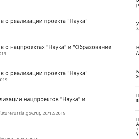
р
в о реализации проекта "Наука"
У
з
в о нацпроектах "Наука" и "Образование"
Н
д
019
М
в о реализации проекта "Наука"
ж
2019
П
лизации нацпроектов "Наука" и
в
urerussia.gov.ru), 26/12/2019
П
А
т
у