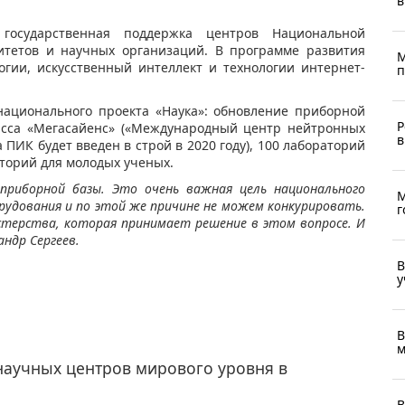
в
государственная поддержка центров Национальной
итетов и научных организаций. В программе развития
М
гии, искусственный интеллект и технологии интернет-
п
национального проекта «Наука»: обновление приборной
Р
ласса «Мегасайенс» («Международный центр нейтронных
в
ПИК будет введен в строй в 2020 году), 100 лабораторий
аторий для молодых ученых.
 приборной базы. Это очень важная цель национального
М
рудования и по этой же причине не можем конкурировать.
г
стерства, которая принимает решение в этом вопросе. И
андр Сергеев.
В
у
В
м
научных центров мирового уровня в
В