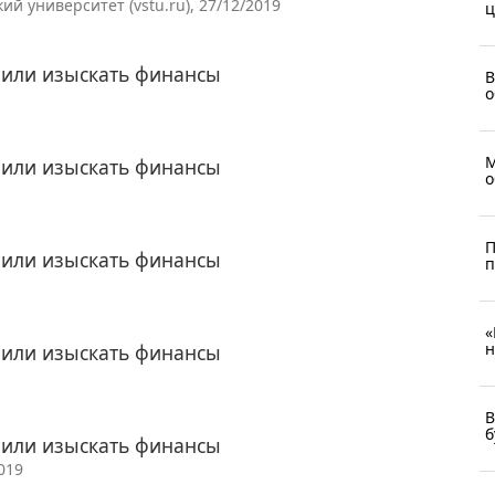
й университет (vstu.ru), 27/12/2019
ц
или изыскать финансы
В
о
М
или изыскать финансы
о
П
или изыскать финансы
«
н
или изыскать финансы
В
б
или изыскать финансы
019