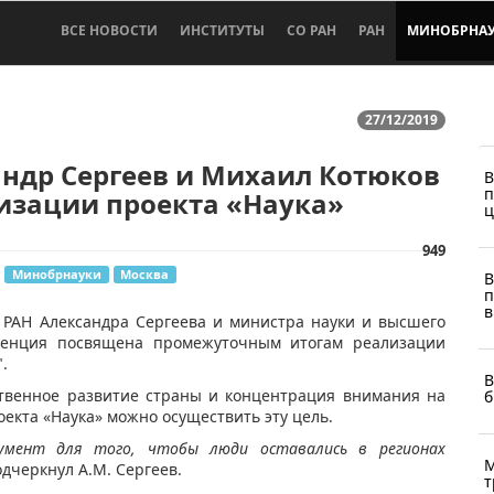
ВСЕ НОВОСТИ
ИНСТИТУТЫ
СО РАН
РАН
МИНОБРНА
27/12/2019
ндр Сергеев и Михаил Котюков
В
п
изации проекта «Наука»
ц
949
Минобрнауки
Москва
В
п
в
 РАН Александра Сергеева и министра науки и высшего
ренция посвящена промежуточным итогам реализации
.
В
ственное развитие страны и концентрация внимания на
б
оекта «Наука» можно осуществить эту цель.
умент для того, чтобы люди оставались в регионах
М
дчеркнул А.М. Сергеев.
т