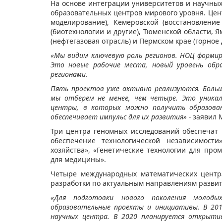
На основе интеграции университетов и научных
образовательных центров мирового уровня. Це
моделирование), Кемеровской (восстановлени
(биотехнологии и другие), Тюменской области,
(нефтегазовая отрасль) и Пермском крае (горное
«Мы видим ключевую роль регионов. НОЦ формиру
Это новые рабочие места, новый уровень обр
регионами.
Пять проектов уже активно реализуются. Больш
мы отберем не менее, чем четыре. Это уника
центры, в которых можно получить образован
обеспечивает импульс для их развития» -
заявил М
Три центра геномных исследований обеспечат
обеспечение технологической независимости
хозяйства», «Генетические технологии для пр
для медицины».
Четыре международных математических центр
разработки по актуальным направлениям развит
«Для подготовки нового поколения молод
образовательные проекты и инициативы. В 201
научных центра. В 2020 планируется открытие