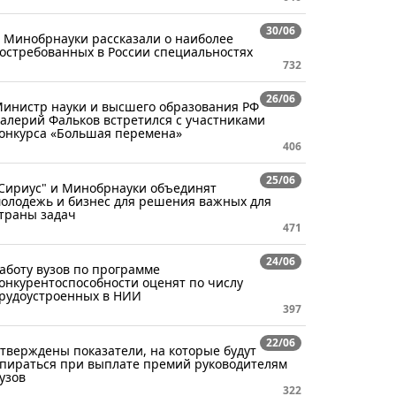
30/06
 Минобрнауки рассказали о наиболее
остребованных в России специальностях
732
26/06
инистр науки и высшего образования РФ
алерий Фальков встретился с участниками
онкурса «Большая перемена»
406
25/06
Сириус" и Минобрнауки объединят
олодежь и бизнес для решения важных для
траны задач
471
24/06
аботу вузов по программе
онкурентоспособности оценят по числу
рудоустроенных в НИИ
397
22/06
тверждены показатели, на которые будут
пираться при выплате премий руководителям
узов
322