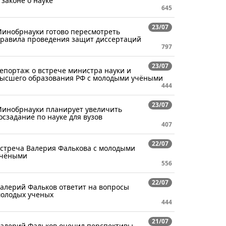
 законе о науке
645
23/07
инобрнауки готово пересмотреть
равила проведения защит диссертаций
797
23/07
епортаж о встрече министра науки и
ысшего образования РФ с молодыми учёными
444
23/07
инобрнауки планирует увеличить
осзадание по науке для вузов
407
22/07
стреча Валерия Фалькова с молодыми
чёными
556
22/07
алерий Фальков ответит на вопросы
олодых ученых
444
21/07
алерий Фальков оценил перспективы