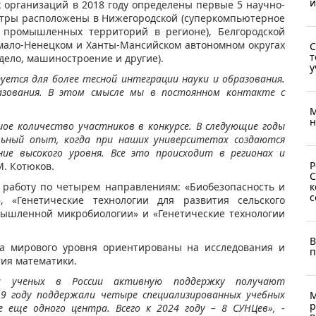
и
 организаций в 2018 году определены первые 5 научно-
нтры расположены в Нижегородской (суперкомпьютерное
е промышленных территорий в регионе), Белгородской
 Ямало-Ненецком и Ханты-Мансийском автономном округах
С
т
 дело, машиностроение и другие).
у
ется для более тесной интеграции науки и образования.
азования. В этом смысле мы в постоянном контакте с
М
н
ое количество участников в конкурсе. В следующие годы
льный опыт, когда при наших университетах создаются
ие высокого уровня. Все это происходит в регионах и
Р
. Котюков.
С
к
 работу по четырем направлениям: «Биобезопасность и
с
», «Генетические технологии для развития сельского
омышленной микробиологии» и «Генетические технологии
В
а мирового уровня ориентированы на исследования и
п
ия математики.
ых ученых в России активную поддержку получают
9 году поддержали четыре специализированных учебных
М
р
 еще одного центра. Всего к 2024 году – 8 СУНЦев»,
-