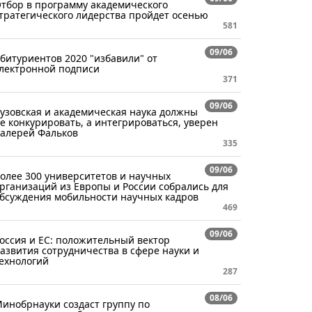
тбор в программу академического
тратегического лидерства пройдет осенью
581
09/06
битуриентов 2020 "избавили" от
лектронной подписи
371
09/06
узовская и академическая наука должны
е конкурировать, а интегрироваться, уверен
алерей Фальков
335
09/06
олее 300 университетов и научных
рганизаций из Европы и России собрались для
бсуждения мобильности научных кадров
469
09/06
оссия и ЕС: положительный вектор
азвития сотрудничества в сфере науки и
ехнологий
287
08/06
инобрнауки создаст группу по