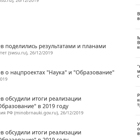
u.ru), 26/12/2019
В
в
М
В
в поделились результатами и планами
к
т (swsu.ru), 26/12/2019
"
м
в о нацпроектах "Наука" и "Образование"
с
2019
Р
в обсудили итоги реализации
к
т
Образование" в 2019 году
 РФ (minobrnauki.gov.ru), 26/12/2019
У
о
в обсудили итоги реализации
в
Образование" в 2019 году