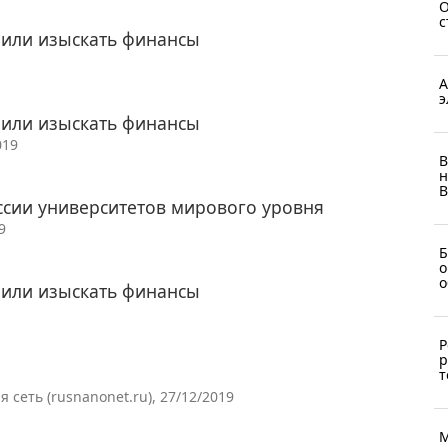
О
с
или изыскать финансы
А
э
или изыскать финансы
019
В
н
В
ссии университетов мирового уровня
9
Б
о
о
или изыскать финансы
Р
р
т
сеть (rusnanonet.ru), 27/12/2019
М