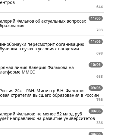
ентров
644
11/06
алерий Фальков об актуальных вопросах
бразования
703
11/06
инобрнауки пересмотрит организацию
бучения в вузах в условиях пандемии
698
10/06
рямая линия Валерия Фалькова на
платформе ММСО
688
09/06
Россия 24» – РАН. Министр В.Н. Фальков:
овая стратегия высшего образования в России
766
09/06
алерий Фальков: не менее 52 млрд руб
удет направлено на развитие университетов
336
09/06