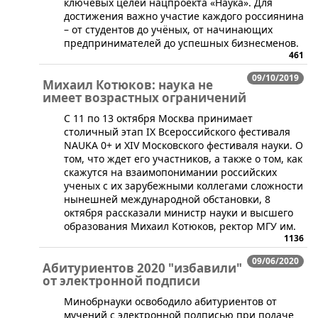
ключевых целей нацпроекта «Наука». Для
достижения важно участие каждого россиянина
– от студентов до учёных, от начинающих
предпринимателей до успешных бизнесменов.
461
09/10/2019
Михаил Котюков: наука не
имеет возрастных ограничений
С 11 по 13 октября Москва принимает
столичный этап IХ Всероссийского фестиваля
NAUKA 0+ и XIV Московского фестиваля науки. О
том, что ждет его участников, а также о том, как
скажутся на взаимопонимании российских
ученых с их зарубежными коллегами сложности
нынешней международной обстановки, 8
октября рассказали министр науки и высшего
образования Михаил Котюков, ректор МГУ им.
1136
09/06/2020
Абитуриентов 2020 "избавили"
от электронной подписи
​Минобрнауки освободило абитуриентов от
мучений с электронной подписью при подаче