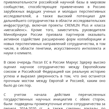
привлекательности российской научной базы в мировом
сообществе, способствующее привлечению в Россию
зарубежных ведущих ученых и молодых перспективных
исследователей, а также высокий потенциал для
дальнейшего сотрудничества в области исследовательских
инфраструктур, включая проекты CREMLIN Plus и класса
«мегасайенс». Кроме того, заместитель руководителя
Минобрнауки России призвала партнеров оказывать
активное содействие расширению форм коллаборации и
новых перспективных направлений сотрудничества, в том
числе, в области генетики, искусственного интеллекта и
науки о климате.
В свою очередь Посол ЕС в России Маркус Эдерер высоко
оценил научное сотрудничество между Европейским
союзом и Российской Федерацией как реальную историю
успеха и выразил уверенность в том, что оно останется
прочным мостом между Европой и Россией, каким оно
было до сих пор.
С учетом начала действия перечисленных
государственных научных инициатив с обеих сторон,
были подведены промежуточные итоги сотрудничества за
период 2014-2020 гг., а также сделаны доклады по