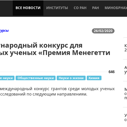
ВСЕ НОВОСТИ
ИНСТИТУТЫ
СО РАН
РАН
МИНОБРНА
курсы
26/02/2020
народный конкурс для
К
2
ых ученых «Премия Менегетти
A
у
646
е науки
Общественные науки
Науки о жизни
Химия
 международный конкурс грантов среди молодых ученых
М
с
 исследований по следующим направлениям.
п
У
с