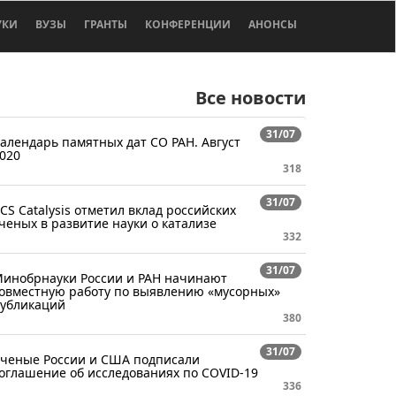
УКИ
ВУЗЫ
ГРАНТЫ
КОНФЕРЕНЦИИ
АНОНСЫ
Все новости
31/07
алендарь памятных дат СО РАН. Август
020
318
31/07
CS Catalysis отметил вклад российских
ченых в развитие науки о катализе
332
31/07
инобрнауки России и РАН начинают
овместную работу по выявлению «мусорных»
убликаций
380
31/07
ченые России и США подписали
оглашение об исследованиях по COVID-19
336