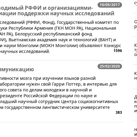
с
10/05/2017
роводимый РФФИ и организациями-
циации поддержки научных исследований
О
следований (РФФИ, Фонд), Государственный комитет по
р
ауки Республики Армения (ГКН МОН РА), Национальная
АН РА), Белорусский республиканский фонд
), Вьетнамская академия наук и технологий (ВАНТ) и
К
 и науки Монголии (МОКН Монголии) объявляют Конкурс
т
1596
 научных исследований.
о
25/02/2020
оммуникацию
К
н
ктивности мозга при изучении языков разной
лаборатории нужен свой Гарри Поттер, в интервью для
ого совета по делам молодежи в научной и
резиденте Российской Федерации по науке и
Д
к
 младший научный сотрудник Центра социокогнитивных
п
ом государственном лингвистическом университете
и
383
Н
и