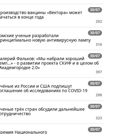
30/07
роизводство вакцины «Вектора» может
ачаться в конце года
202
30/07
омские ученые разработали
ринципиально новую антивирусную лампу
316
30/07
алерий Фальков: «Мы набрали хороший
емп…» - о развитии проекта СКИФ и в целом об
Академгородке 2.0»
397
30/07
чёные из России и США подпишут
оглашение об исследованиях по COVID-19
298
30/07
ченые трёх стран обсудили дальнейшее
отрудничество
323
30/07
ремия Национального