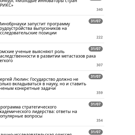
онкурс «Молодые инноваторы стран
РИКС»
340
31/07
инобрнауки запустит программу
рудоустройства выпускников на
сследовательские позиции
222
31/07
омские ученые выясняют роль
аследственности в развитии метастазов рака
егкого
307
31/07
ергей Люлин: Государство должно не
олько вкладываться в науку, но и ставить
ченым конкретные задачи
359
31/07
рограмма стратегического
кадемического лидерства: ответы на
опулярные вопросы
354
31/07
аучно-исследовательская одиссея