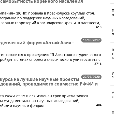
 самобытность коренного населения
П
мпания» (ВСНК) провела в Красноярске круглый стол,
н
рограмме по поддержке научных исследований,
ерных территорий Красноярского края и, в частности,
613
Т
п
16/05/2017
туденческий форум «Алтай-Азия -
В
т
ет готовится к проведению III Азиатского студенческого
«
пройдет в стенах опорного классического университета с
2716
У
с
22/07/2020
курса на лучшие научные проекты
дований, проводимого совместно РФФИ и
У
вета РФФИ от 15 июля изменен срок приема заявок
с
ты фундаментальных научных исследований,
404
ийским научным фондом.
П