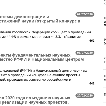
«
09/07/2020
системы демонстрации и
П
стижений науки (открытый конкурс в
и
п
ования Российской Федерации сообщает о проведении
рме 44 ФЗ в рамках мероприятия 3.3.1 «Развитие
Р
662
ц
б
03/07/2020
оекты фундаментальных научных
«
местно РФФИ и Национальным центром
т
сследований (РФФИ) и Национальный центр научных
яют о проведении конкурса на лучшие проекты
Н
ий, проводимых совместно российскими и
м
642
П
20/02/2020
тов 2020 года по изданию научных
м реализации научных проектов,