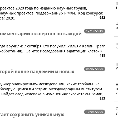
П
э
 проектов 2020 года по изданию научных трудов,
научных проектов, поддержанных РФФИ. Код конкурса:
652
са: 2020.
Ф
о
17/10/2019
 комментарии экспертов по каждой
П
да вручили: 7 октября Кто получил: Уильям Келин, Грегг
з
кобритания). За что: исследования адаптации клеток к
418
П
Р
08/07/2020
второй волне пандемии и новых
у «коронавирусных» исследований, какие глобальные
Н
п
 базирующимся в Австрии Международным институтом
с
о найдет след человека в изменениях экосистемы Земли,
853
О
10/03/2020
у
гает сохранить уникальную