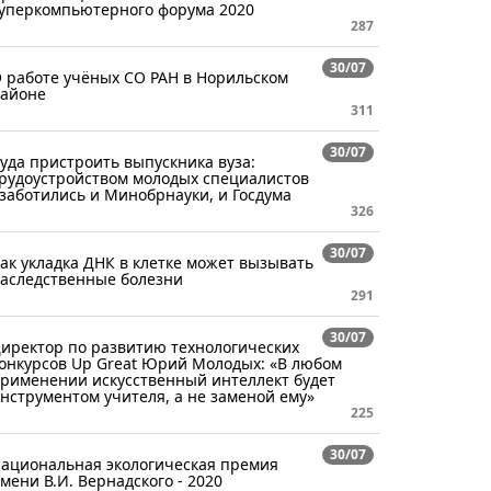
уперкомпьютерного форума 2020
287
30/07
 работе учёных СО РАН в Норильском
айоне
311
30/07
уда пристроить выпускника вуза:
рудоустройством молодых специалистов
заботились и Минобрнауки, и Госдума
326
30/07
ак укладка ДНК в клетке может вызывать
аследственные болезни
291
30/07
иректор по развитию технологических
онкурсов Up Great Юрий Молодых: «В любом
рименении искусственный интеллект будет
нструментом учителя, а не заменой ему»
225
30/07
ациональная экологическая премия
мени В.И. Вернадского - 2020