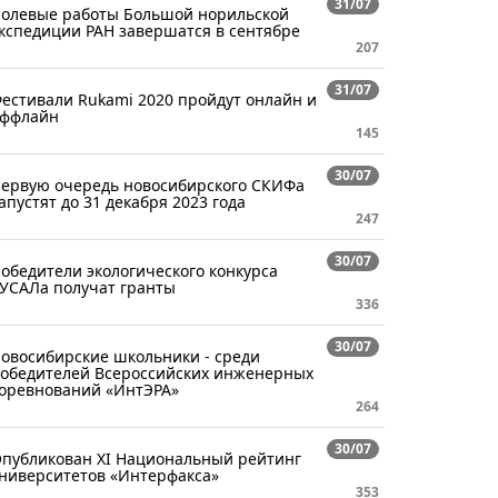
31/07
олевые работы Большой норильской
кспедиции РАН завершатся в сентябре
207
31/07
естивали Rukami 2020 пройдут онлайн и
ффлайн
145
30/07
ервую очередь новосибирского СКИФа
апустят до 31 декабря 2023 года
247
30/07
обедители экологического конкурса
УСАЛа получат гранты
336
30/07
овосибирские школьники - среди
обедителей Всероссийских инженерных
оревнований «ИнтЭРА»
264
30/07
публикован XI Национальный рейтинг
ниверситетов «Интерфакса»
353