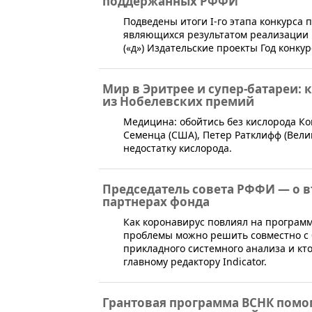
поддержанных РФФИ
​Подведены итоги I-го этапа конкурса
являющихся результатом реализации 
(«д») Издательские проекты Год конкур
Мир в Эритрее и супер-батареи:
из Нобелевских премий
Медицина: обойтись без кислорода Ког
Семенца (США), Петер Ратклифф (Вели
недостатку кислорода.
Председатель совета РФФИ — о 
партнерах фонда
Как коронавирус повлиял на программ
проблемы можно решить совместно с
прикладного системного анализа и кт
главному редактору Indicator.
Грантовая программа ВСНК помо