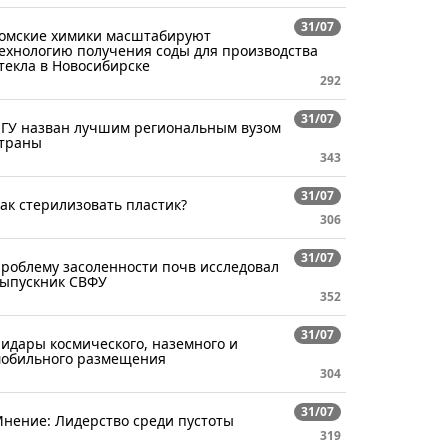
31/07
омские химики масштабируют
ехнологию получения соды для производства
текла в Новосибирске
292
31/07
ГУ назван лучшим региональным вузом
траны
343
31/07
ак стерилизовать пластик?
306
31/07
роблему засоленности почв исследовал
ыпускник СВФУ
352
31/07
идары космического, наземного и
обильного размещения
304
31/07
нение: Лидерство среди пустоты
319