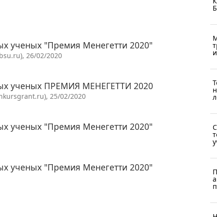
К
Б
М
х ученых "Премия Менегетти 2020"
т
и
su.ru), 26/02/2020
Т
ых ученых ПРЕМИЯ МЕНЕГЕТТИ 2020
н
ursgrant.ru), 25/02/2020
л
х ученых "Премия Менегетти 2020"
С
т
у
х ученых "Премия Менегетти 2020"
П
а
п
Н