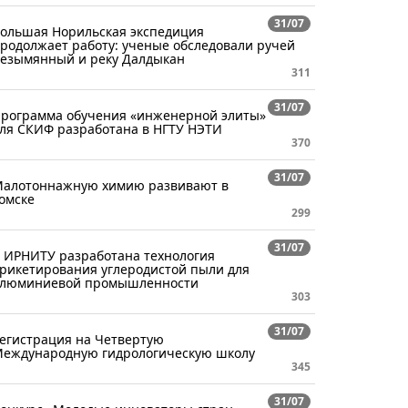
31/07
ольшая Норильская экспедиция
родолжает работу: ученые обследовали ручей
езымянный и реку Далдыкан
311
31/07
рограмма обучения «инженерной элиты»
ля СКИФ разработана в НГТУ НЭТИ
370
31/07
алотоннажную химию развивают в
омске
299
31/07
 ИРНИТУ разработана технология
рикетирования углеродистой пыли для
люминиевой промышленности
303
31/07
егистрация на Четвертую
еждународную гидрологическую школу
345
31/07