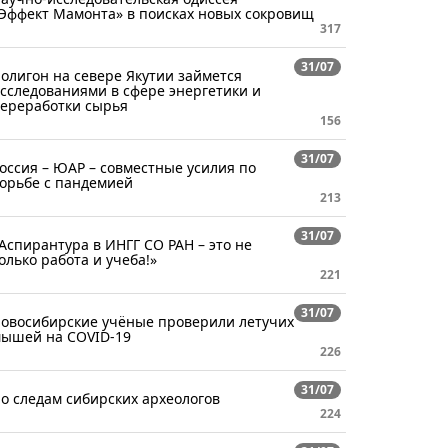
Эффект Мамонта» в поисках новых сокровищ
317
31/07
олигон на севере Якутии займется
сследованиями в сфере энергетики и
ереработки сырья
156
31/07
оссия – ЮАР – совместные усилия по
орьбе с пандемией
213
31/07
Аспирантура в ИНГГ СО РАН – это не
олько работа и учеба!»
221
31/07
овосибирские учёные проверили летучих
ышей на COVID-19
226
31/07
о следам сибирских археологов
224