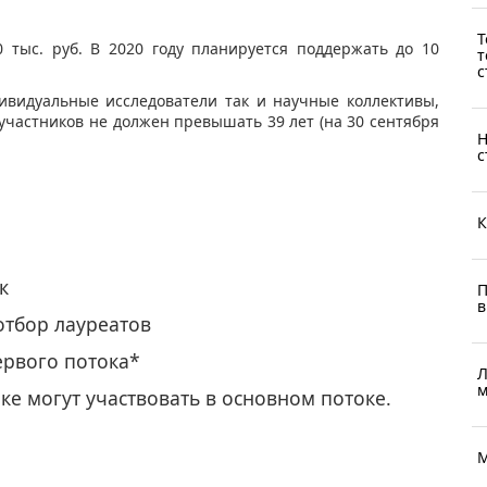
Т
0 тыс. руб. В 2020 году планируется поддержать до 10
т
с
ивидуальные исследователи так и научные коллективы,
 участников не должен превышать 39 лет (на 30 сентября
Н
с
К
к
П
в
 отбор лауреатов
ервого потока*
Л
м
ке могут участвовать в основном потоке.
М