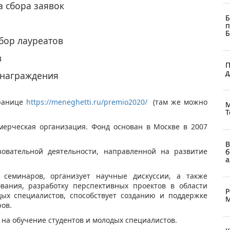
а сбора заявок
Б
п
Б
тбор лауреатов
в
П
д
 награждения
транице
https://meneghetti.ru/premio2020/
(там же можно
М
Т
мерческая организация. Фонд основан в Москве в 2007
В
овательной деятельности, направленной на развитие
б
а
семинаров, организует научные дискуссии, а также
вания, разработку перспективных проектов в области
Р
дых специалистов, способствует созданию и поддержке
М
ров.
на обучение студентов и молодых специалистов.