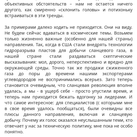
объективных обстоятельств – нам не остается ничего
другого, как смиренно «склонить головы» и потихоньку
встраиваться в эти тренды.
За примерами далеко ходить не приходится. Они на виду.
Не будем сейчас вдаваться в космические темы. Возьмем
только жизненно важные (особенно для нашей страны)
направления. Так, когда в США стали внедрять технологии
гидроразрыва пластов для добычи сланцевого газа, в
нашей стране стали раздаваться скептические
высказывания: мол, дорого, неперспективно и вредно для
окружающей среды. Точно так же продажи сжиженного
газа до поры до времени нашими экспортерами
углеводородов не воспринимались всерьез. Зато теперь
становится очевидным, что сланцевая революция вполне
удалась, а мы - в ущерб себе - просто упустили время, и
теперь нам приходится бежать вдогонку за лидерами. И
что самое интересное: для специалистов (с которыми мне
в свое время удалось пообщаться), были очевидны все
плюсы данного направления, включая и сланцевую
добычу. Почему их голос оказался неуслышанным теми, кто
отвечает у нас за техническую политику, мне пока не особо
понятно.