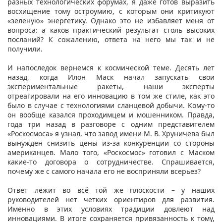
разных технологических форумах, я даже готов выразить
восхищение тому остроумию, с которым они критикуют
«зеленую» энергетику. Однако это не избавляет меня от
вопроса: а каков практический результат столь высоких
посланий? К сожалению, ответа на него мы так и не
получили.
И напоследок вернемся к космической теме. Десять лет
назад, когда Илон Маск начал запускать свои
экспериментальные ракеты, наши эксперты
отреагировали на его инновацию в том же стиле, как это
было в случае с технологиями сланцевой добычи. Кому-то
он вообще казался проходимцем и мошенником. Правда,
года три назад в разговоре с одним представителем
«Роскосмоса» я узнал, что завод имени М. В. Хруничева был
вынужден снизить цены из-за конкуренции со стороны
американцев. Мало того, «Роскосмос» готовил с Маском
какие-то договора о сотрудничестве. Спрашивается,
почему же с самого начала его не восприняли всерьез?
Ответ лежит во всё той же плоскости – у наших
руководителей нет четких ориентиров для развития.
Именно в этих условиях традиции довлеют над
инновациями. В итоге сохраняется привязанность к тому,