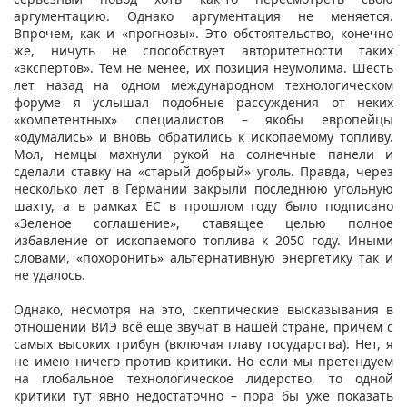
аргументацию. Однако аргументация не меняется.
Впрочем, как и «прогнозы». Это обстоятельство, конечно
же, ничуть не способствует авторитетности таких
«экспертов». Тем не менее, их позиция неумолима. Шесть
лет назад на одном международном технологическом
форуме я услышал подобные рассуждения от неких
«компетентных» специалистов – якобы европейцы
«одумались» и вновь обратились к ископаемому топливу.
Мол, немцы махнули рукой на солнечные панели и
сделали ставку на «старый добрый» уголь. Правда, через
несколько лет в Германии закрыли последнюю угольную
шахту, а в рамках ЕС в прошлом году было подписано
«Зеленое соглашение», ставящее целью полное
избавление от ископаемого топлива к 2050 году. Иными
словами, «похоронить» альтернативную энергетику так и
не удалось.
Однако, несмотря на это, скептические высказывания в
отношении ВИЭ всё еще звучат в нашей стране, причем с
самых высоких трибун (включая главу государства). Нет, я
не имею ничего против критики. Но если мы претендуем
на глобальное технологическое лидерство, то одной
критики тут явно недостаточно – пора бы уже показать