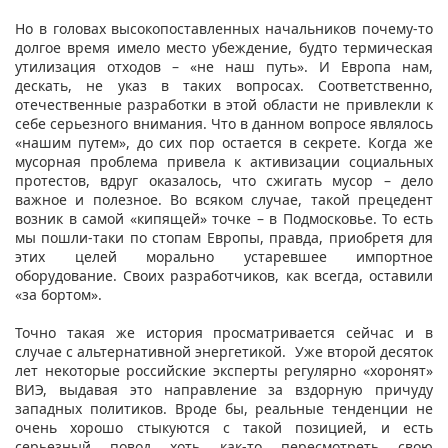
Но в головах высокопоставленных начальников почему-то
долгое время имело место убеждение, будто термическая
утилизация отходов – «не наш путь». И Европа нам,
дескать, не указ в таких вопросах. Соответственно,
отечественные разработки в этой области не привлекли к
себе серьезного внимания. Что в данном вопросе являлось
«нашим путем», до сих пор остается в секрете. Когда же
мусорная проблема привела к активизации социальных
протестов, вдруг оказалось, что сжигать мусор – дело
важное и полезное. Во всяком случае, такой прецедент
возник в самой «кипящей» точке – в Подмосковье. То есть
мы пошли-таки по стопам Европы, правда, приобретя для
этих целей морально устаревшее импортное
оборудование. Своих разработчиков, как всегда, оставили
«за бортом».
Точно такая же история просматривается сейчас и в
случае с альтернативной энергетикой. Уже второй десяток
лет некоторые российские эксперты регулярно «хоронят»
ВИЭ, выдавая это направление за вздорную причуду
западных политиков. Вроде бы, реальные тенденции не
очень хорошо стыкуются с такой позицией, и есть
серьезный повод хоть как-то пересмотреть свою