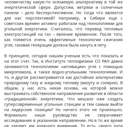
человечеству какую-то осязаемую альтернативу в той же
энергетической сфере. Допустим, ветряки и солнечные
панели – дело бесперспективное. Но тогда что является
для нас перспективой? Например, в Сибири еще с
советских времен активно работали над технологиями для
угольной энергетики. Считалось, что перевод тепловых
электростанций на газ – явление временное. После того,
как появятся очень эффективные технологии сжигания
угля, газовая генерация должна была кануть в лету.
В принципе, сегодня нашим ученым есть что показать и
на этот счет. Так, в Институте теплофизики СО РАН давно
занимаются технологиями «активации» угля с помощью
микропомола, а также водно-угольными технологиями. И
то, и другое рассматривается как достойная альтернатива
природному газу и жидкому топливу (мазуту и солярке). В
общем, у нас есть некая основа, на которой можно
выстраивать собственное направление развития в области
«традиционной» энергетики. Что мешало нам создать
суперсовременные угольные станции и тем самым выйти
на лидерские позиции? Но ничего этого не произошло.
Формально наше руководство не сворачивает
исследования в указанном направлении. Но в то же время
не уделяет им должного внимания. То есть, своего пути