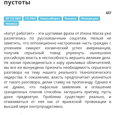
пустоты
437
ИТ СО РАН
СО РАН
Новосибирск
Техника
Инновации
Физика
​«Батут работает» – эта шутливая фраза от Илона Маска уже
разлетелась по русскоязычным соцсетям. Нельзя не
заметить, что оппозиционно настроенная часть граждан с
упоением смакуют космический успех американцев,
получив серьезный повод упрекнуть нынешнюю
российскую власть в неспособность вершить великие дела.
Не желая присоединяться к хору крикливых обличителей,
мы все же вынуждены признать необходимость серьезного
разговора на тему нашего реального технологического
лидерства. К сожалению, власть предпочитает уклоняться
от такого разговора, делая ставку на пропаганду. Однако я
не думаю, что пафосные заявления и оглашение
грандиозных планов способны заглушить критику, пусть
даже предвзятую. Проблема существует реально, и
отмахиваться от нее как от вражеской провокации в
высшей мере контрпродуктивно.