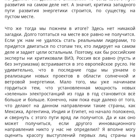
развития на самом деле нет. А значит, критика западного
пути развития энергетики строится, по существу, на
пустом месте.
Что же тогда мы пожнем в итоге? Здесь нет никакой
загадки. Долго топтаться на месте все равно не получится.
Если уж нам не удалось стать реальными лидерами, то
придется двигаться по стопам тех, кто лидирует на самом
деле и задает цели остальным. Поэтому, как бы российские
эксперты ни критиковали ВИЭ, Россия все равно (пусть и
без энтузиазма) встраивается в это европейское русло. Не
удивительно, что в последние годы мы узнаем о
реализации новых проектов в области солнечной и
ветровой энергетики. Мало того, мы уже начинаем
гордиться тем, что установленная мощность новых
«зеленых» электростанций из года в год становится всё
больше и больше. Конечно, нам пока еще далеко от того,
что делают на данном направлении такие страны, как
Мексика, Аргентина, Индия и Египет, но начало положено,
и свернуть с этого пути вряд ли получится. Да и как оно
может получиться, если другого инновационного
направления никто у нас не определил? Я вполне могу
оценить красоту выступлений первых лиц страны на