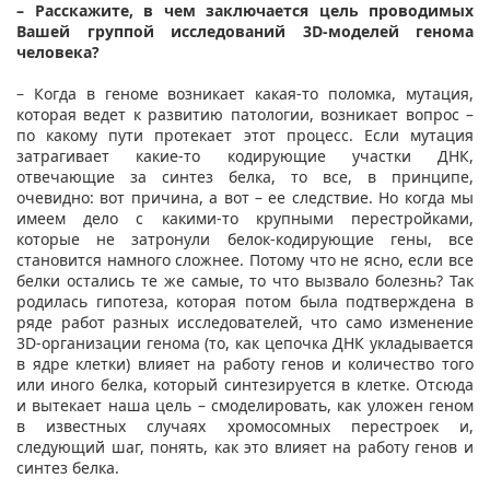
– Расскажите, в чем заключается цель проводимых
Вашей группой исследований 3D-моделей генома
человека?
– Когда в геноме возникает какая-то поломка, мутация,
которая ведет к развитию патологии, возникает вопрос –
по какому пути протекает этот процесс. Если мутация
затрагивает какие-то кодирующие участки ДНК,
отвечающие за синтез белка, то все, в принципе,
очевидно: вот причина, а вот – ее следствие. Но когда мы
имеем дело с какими-то крупными перестройками,
которые не затронули белок-кодирующие гены, все
становится намного сложнее. Потому что не ясно, если все
белки остались те же самые, то что вызвало болезнь? Так
родилась гипотеза, которая потом была подтверждена в
ряде работ разных исследователей, что само изменение
3D-организации генома (то, как цепочка ДНК укладывается
в ядре клетки) влияет на работу генов и количество того
или иного белка, который синтезируется в клетке. Отсюда
и вытекает наша цель – смоделировать, как уложен геном
в известных случаях хромосомных перестроек и,
следующий шаг, понять, как это влияет на работу генов и
синтез белка.