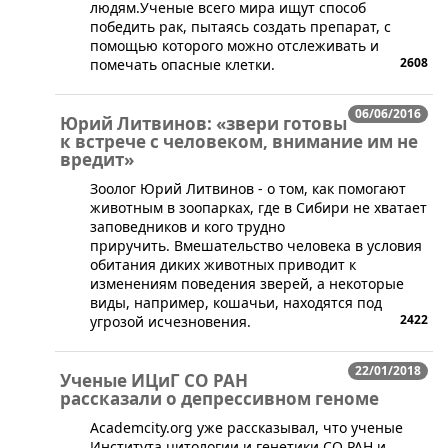
людям.Ученые всего мира ищут способ
победить рак, пытаясь создать препарат, с
помощью которого можно отслеживать и
2608
помечать опасные клетки.
06/06/2016
Юрий Литвинов: «звери готовы
к встрече с человеком, внимание им не
вредит»
​Зоолог Юрий Литвинов - о том, как помогают
животным в зоопарках, где в Сибири не хватает
заповедников и кого трудно
приручить. Вмешательство человека в условия
обитания диких животных приводит к
изменениям поведения зверей, а некоторые
виды, например, кошачьи, находятся под
2422
угрозой исчезновения.
22/01/2018
Ученые ИЦиГ СО РАН
рассказали о депрессивном геноме
Аcademcity.org уже рассказывал, что ученые
Института цитологии и генетики СО РАН и