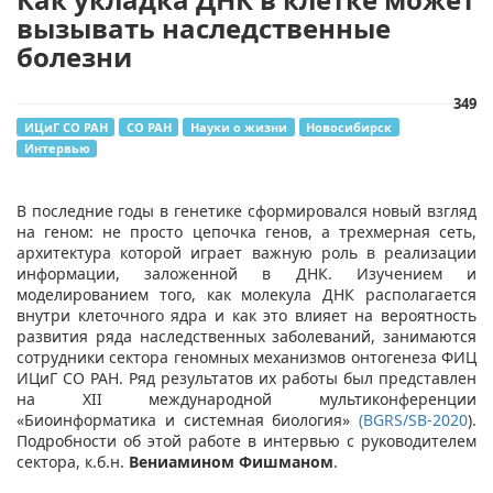
вызывать наследственные
болезни
349
ИЦиГ СО РАН
СО РАН
Науки о жизни
Новосибирск
Интервью
В последние годы в генетике сформировался новый взгляд
на геном: не просто цепочка генов, а трехмерная сеть,
архитектура которой играет важную роль в реализации
информации, заложенной в ДНК. Изучением и
моделированием того, как молекула ДНК располагается
внутри клеточного ядра и как это влияет на вероятность
развития ряда наследственных заболеваний, занимаются
сотрудники сектора геномных механизмов онтогенеза ФИЦ
ИЦиГ СО РАН. Ряд результатов их работы был представлен
на XII международной мультиконференции
«Биоинформатика и системная биология»
(BGRS/SB-2020
).
Подробности об этой работе в интервью с руководителем
сектора, к.б.н.
Вениамином Фишманом
.