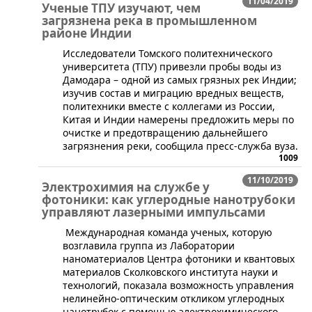
11/04/2019
Ученые ТПУ изучают, чем
загрязнена река в промышленном
районе Индии
​Исследователи Томского политехнического
университета (ТПУ) привезли пробы воды из
Дамодара – одной из самых грязных рек Индии;
изучив состав и миграцию вредных веществ,
политехники вместе с коллегами из России,
Китая и Индии намерены предложить меры по
очистке и предотвращению дальнейшего
загрязнения реки, сообщила пресс-служба вуза.
1009
11/10/2019
Электрохимия на службе у
фотоники: как углеродные нанотрубоки
управляют лазерными импульсами
Международная команда ученых, которую
возглавила группа из Лаборатории
наноматериалов Центра фотоники и квантовых
материалов Сколковского института науки и
технологий, показала возможность управления
нелинейно-оптическим откликом углеродных
нанотрубок с помощью электрохимического