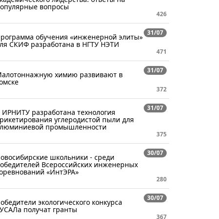
опулярные вопросы
426
31/07
рограмма обучения «инженерной элиты»
ля СКИФ разработана в НГТУ НЭТИ
471
31/07
алотоннажную химию развивают в
омске
372
31/07
 ИРНИТУ разработана технология
рикетирования углеродистой пыли для
люминиевой промышленности
375
30/07
овосибирские школьники - среди
обедителей Всероссийских инженерных
оревнований «ИнтЭРА»
280
30/07
обедители экологического конкурса
УСАЛа получат гранты
367