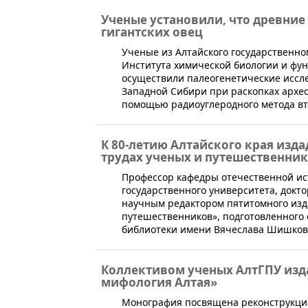
Ученые установили, что древни
гигантских овец
Ученые из Алтайского государственног
Института химической биологии и фу
осуществили палеогенетические иссле
Западной Сибири при раскопках архео
помощью радиоуглеродного метода втор
К 80-летию Алтайского края изд
трудах ученых и путешественни
Профессор кафедры отечественной ист
государственного университета, докт
научным редактором пятитомного изда
путешественников», подготовленного
библиотеки имени Вячеслава Шишков
Коллективом ученых АлтГПУ изд
мифология Алтая»
​Монография посвящена реконструкции