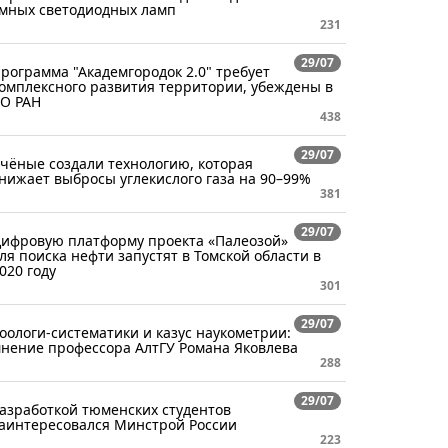
мных светодиодных ламп
231
29/07
рограмма "Академгородок 2.0" требует
омплексного развития территории, убеждены в
О РАН
438
29/07
чёные создали технологию, которая
нижает выбросы углекислого газа на 90–99%
381
29/07
ифровую платформу проекта «Палеозой»
ля поиска нефти запустят в Томской области в
020 году
301
29/07
оологи-систематики и казус наукометрии:
нение профессора АлтГУ Романа Яковлева
288
29/07
азработкой тюменских студентов
аинтересовался Минстрой России
223