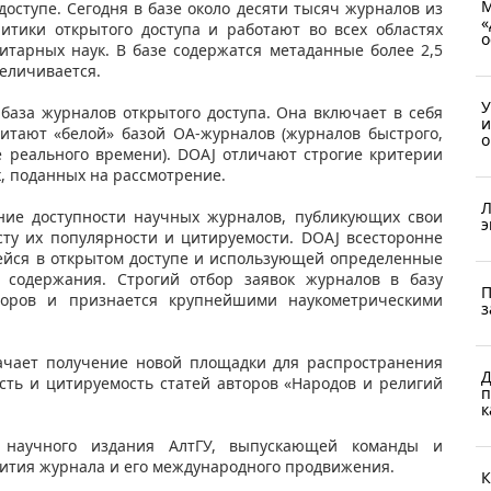
М
доступе. Сегодня в базе около десяти тысяч журналов из
«
итики открытого доступа и работают во всех областях
о
итарных наук. В базе содержатся метаданные более 2,5
величивается.
У
я база журналов открытого доступа. Она включает в себя
и
читают «белой» базой ОА-журналов (журналов быстрого,
о
е реального времени). DOAJ отличают строгие критерии
, поданных на рассмотрение.
Л
ие доступности научных журналов, публикующих свои
э
сту их популярности и цитируемости. DOAJ всесторонне
ейся в открытом доступе и использующей определенные
 содержания. Строгий отбор заявок журналов в базу
П
торов и признается крупнейшими наукометрическими
з
ачает получение новой площадки для распространения
Д
сть и цитируемость статей авторов «Народов и религий
п
к
 научного издания АлтГУ, выпускающей команды и
вития журнала и его международного продвижения.
К