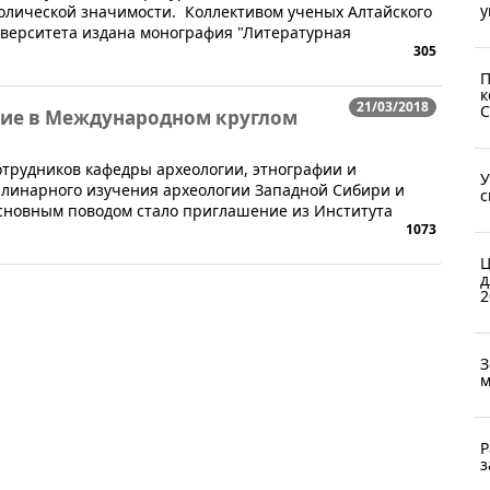
у
лической значимости. Коллективом ученых Алтайского
иверситета издана монография "Литературная
305
П
к
21/03/2018
С
тие в Международном круглом
 сотрудников кафедры археологии, этнографии и
У
линарного изучения археологии Западной Сибири и
с
Основным поводом стало приглашение из Института
1073
.
Ц
д
2
З
м
Р
з