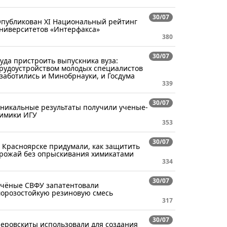
30/07
публикован XI Национальный рейтинг
ниверситетов «Интерфакса»
380
30/07
уда пристроить выпускника вуза:
рудоустройством молодых специалистов
заботились и Минобрнауки, и Госдума
339
30/07
никальные результаты получили ученые-
имики ИГУ
353
30/07
 Красноярске придумали, как защитить
рожай без опрыскивания химикатами
334
30/07
чёные СВФУ запатентовали
орозостойкую резиновую смесь
317
30/07
еровскиты использовали для создания