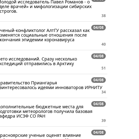
олодой исследователь Павел Романов - о
деле врачей» и мифологизации сибирских
строгов.
38
04/08
ченый-конфликтолог АлтГУ рассказал как
зменятся социальные отношения после
кончания эпидемии коронавируса
40
04/08
ето исследований. Сразу несколько
кспедиций отправились в Арктику
51
04/08
равительство Приангарья
аинтересовалось идеями инноваторов ИРНИТУ
34
04/08
ополнительные бюджетные места для
одготовки метеорологов получила базовая
афедра ИСЗФ СО РАН
39
04/08
расноярские ученые оценят влияние