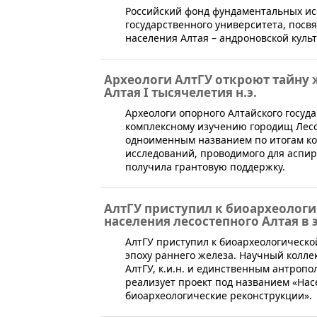
Российский фонд фундаментальных ис
государственного университета, пос
населения Алтая – андроновской куль
Археологи АлтГУ откроют тайну
Алтая I тысячелетия н.э.
​Археологи опорного Алтайского госуд
комплексному изучению городищ Лесос
одноименным названием по итогам ко
исследований, проводимого для аспир
получила грантовую поддержку.
АлтГУ приступил к биоархеолог
населения лесостепного Алтая в 
АлтГУ приступил к биоархеологическо
эпоху раннего железа. Научный колле
АлтГУ, к.и.н. и единственным антропо
реализует проект под названием «Насе
биоархеологические реконструкции».