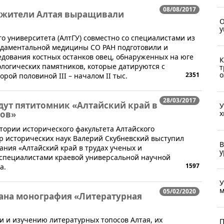
08/08/2017
е жители Алтая выращивали
О
у
о университета (АлтГУ) совместно со специалистами из
ндаментальной медицины СО РАН подготовили и
дования костных останков овец, обнаруженных на юге
К
логических памятников, которые датируются с
т
о
2351
ой половиной III – началом II тыс.
28/03/2017
адут пятитомник «Алтайский край в
У
х
ков»
ории исторического факультета Алтайского
ор исторических наук Валерий Скубневский выступил
В
ния «Алтайский край в трудах ученых и
у
 специалистами краевой универсальной научной
1597
а.
У
м
05/02/2020
ана монография «Литературная
 и изучению литературных топосов Алтая, их
П