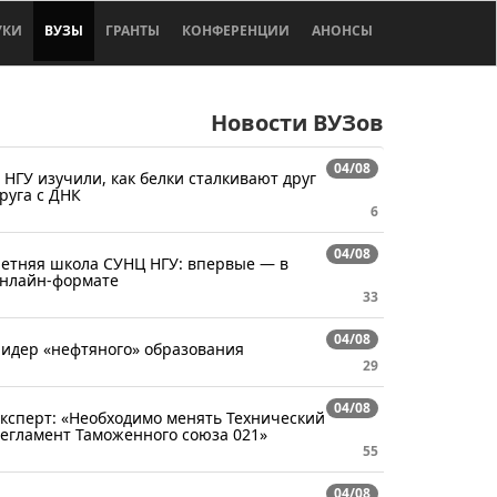
УКИ
ВУЗЫ
ГРАНТЫ
КОНФЕРЕНЦИИ
АНОНСЫ
Новости ВУЗов
04/08
 НГУ изучили, как белки сталкивают друг
руга с ДНК
6
04/08
етняя школа СУНЦ НГУ: впервые — в
нлайн-формате
33
04/08
идер «нефтяного» образования
29
04/08
ксперт: «Необходимо менять Технический
егламент Таможенного союза 021»
55
04/08