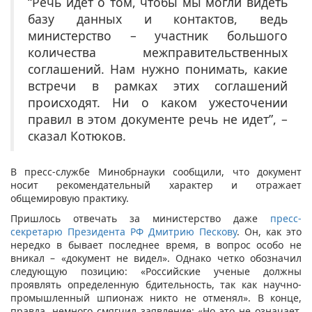
“Речь идет о том, чтобы мы могли видеть
базу данных и контактов, ведь
министерство – участник большого
количества межправительственных
соглашений. Нам нужно понимать, какие
встречи в рамках этих соглашений
происходят. Ни о каком ужесточении
правил в этом документе речь не идет”, –
сказал Котюков.
В пресс-службе Минобрнауки сообщили, что документ
носит рекомендательный характер и отражает
общемировую практику.
Пришлось отвечать за министерство даже
пресс-
секретарю Президента РФ Дмитрию Пескову
. Он, как это
нередко в бывает последнее время, в вопрос особо не
вникал – «документ не видел». Однако четко обозначил
следующую позицию: «Российские ученые должны
проявлять определенную бдительность, так как научно-
промышленный шпионаж никто не отменял». В конце,
правда, немного смягчил заявление: «Но это не означает,