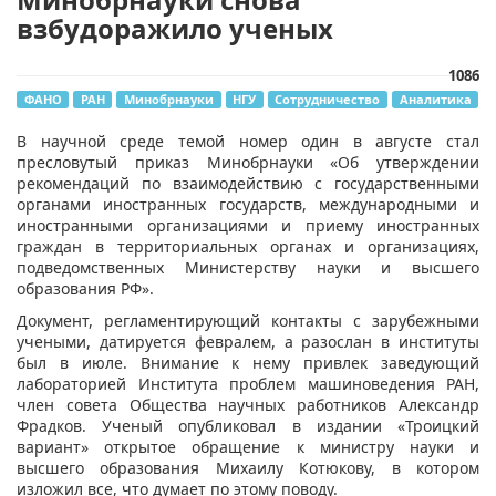
взбудоражило ученых
1086
ФАНО
РАН
Минобрнауки
НГУ
Сотрудничество
Аналитика
​В научной среде темой номер один в августе стал
пресловутый приказ Минобрнауки «Об утверждении
рекомендаций по взаимодействию с государственными
органами иностранных государств, международными и
иностранными организациями и приему иностранных
граждан в территориальных органах и организациях,
подведомственных Министерству науки и высшего
образования РФ».
Документ, регламентирующий контакты с зарубежными
учеными, датируется февралем, а разослан в институты
был в июле. Внимание к нему привлек заведующий
лабораторией Института проблем машиноведения РАН,
член совета Общества научных работников Александр
Фрадков. Ученый опубликовал в издании «Троицкий
вариант» открытое обращение к министру науки и
высшего образования Михаилу Котюкову, в котором
изложил все, что думает по этому поводу.