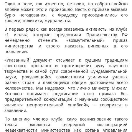
Один в поле, как известно, не воин, но собрать войско
вполне может. Это и произошло. Весть о приказе вызвала
бурю негодования, к Фрадкову присоединились его
коллеги, политики, журналисты.
В первых рядах, как всегда оказались активисты из Клуба
«1 июля», которые предложили Правительству РФ
немедленно отменить «возмутительный» приказ
министерства и строго наказать виновных в его
появлении.
«Указанный документ отсылает к худшим традициям
советского прошлого и противоречит духу научного
творчества и самой сути современной фундаментальной
науки, рождающейся совместными усилиями ученых
разных стран и являющейся общим достоянием всего
человечества. Мы надеемся, что лично министр Михаил
Котюков понимает: подписание этого приказа без
предварительной консультации с научным сообществом
является непростительной ошибкой», – говорится в
заявлении.
По мнению членов клуба, само возникновение такого
текста «является очередной иллюстрацией
неадекватности министерства как органа управления