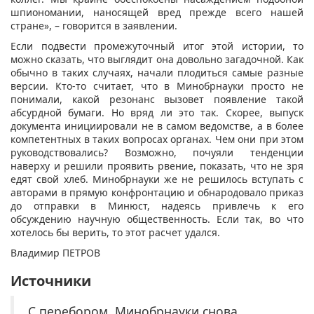
шпиономании, наносящей вред прежде всего нашей
стране», – говорится в заявлении.
Если подвести промежуточный итог этой истории, то
можно сказать, что выглядит она довольно загадочной. Как
обычно в таких случаях, начали плодиться самые разные
версии. Кто-то считает, что в Минобрнауки просто не
понимали, какой резонанс вызовет появление такой
абсурдной бумаги. Но вряд ли это так. Скорее, выпуск
документа инициировали не в самом ведомстве, а в более
компетентных в таких вопросах органах. Чем они при этом
руководствовались? Возможно, почуяли тенденции
наверху и решили проявить рвение, показать, что не зря
едят свой хлеб. Минобрнауки же не решилось вступать с
авторами в прямую конфронтацию и обнародовало приказ
до отправки в Минюст, надеясь привлечь к его
обсуждению научную общественность. Если так, во что
хотелось бы верить, то этот расчет удался.
Владимир ПЕТРОВ
Источники
С перебором. Минобрнауки снова