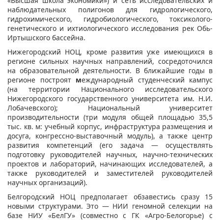
«Высшая школа экономики») и сеть исследовательских и
наблюдательных полигонов для гидрологического,
гидрохимического, гидробиологического, токсиколого-
генетического и ихтиологического исследования рек Обь-
Иртышского бассейна.
Нижегородский НОЦ, кроме развития уже имеющихся в
регионе сильных научных направлений, сосредоточился
на образовательной деятельности. В ближайшие годы в
регионе построят
м
еждународный студенческий кампус
(на территории Национального исследовательского
Нижегородского государственного университета им. Н.И.
Лобачевского); Национальный университет
производительности (три модуля общей площадью 35,5
тыс. кв. м: учебный корпус, инфраструктура размещения и
досуга, конгрессно-выставочный модуль), а также центр
развития компетенций
(его
задача — осуществлять
подготовку руководителей научных, научно-технических
проектов и лабораторий, начинающих исследователей, а
также руководителей и заместителей руководителей
научных организаций).
Белгородский НОЦ предполагает обзавестись сразу 15
новыми структурами. Это — НИИ геномной селекции на
базе НИУ «БелГУ» (совместно с ГК «Агро-Белогорье) с