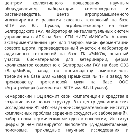
центром коллективного пользования научным
оборудованием, лаборатория семеноводства и
растениеводства, центр агропромышленного
инжиниринга и развития сквозных технологий на базе
БГТУ им. В.Г. Шухова, агробиотехнопарк на базе
Белгородского ГАУ, лаборатория интеллектуальных систем
управления в АПК на базе СТИ НИТУ «МИСиС». А также
экспериментальный цех для твердофазной ферментации
соевого шрота, производственный участок и лаборатория
аддитивных технологий на базе ГК «ЭФКО», опытный
участок биоматериалов для ветеринарии, ферма
кроликоматок совместно с Белгородским ГАУ на базе ОЭЗ
«ВладМиВа», завод по производству аминокислоты
треонин на базе ЗАО «Завод Премиксов № 1» и завод по
производству протеиновой муки на базе ООО
«Агротрейдер» (совместно с БГТУ им. В.Г. Шухова).
Кемеровский НОЦ вложит свои компетенции и средства в
создание пяти новых структур.
Это центр доклинических
исследований ФГБНУ «Научно-исследовательский институт
комплексных проблем сердечно-сосудистых заболеваний»;
лаборатория термических методов в онкологии; Институт
цифры (в нем планируется выполнять фундаментальные,
поисковые, прикладные научные исследования и