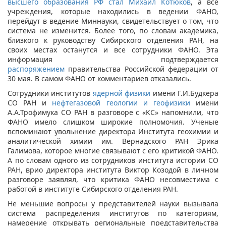
высшего образования РФ стал Михаил Котюков
, а все
учреждения, которые находились в ведении ФАНО,
перейдут в ведение Миннауки, свидетельствует о том, что
система не изменится. Более того, по словам академика,
близкого к руководству Сибирского отделения РАН, на
своих местах останутся и все сотрудники ФАНО. Эта
информация подтверждается
распоряжением
правительства Российской федерации от
30 мая. В самом ФАНО от комментариев отказались.
Сотрудники институтов
ядерной физики
имени Г.И.Будкера
СО РАН и
нефтегазовой геологии и геофизики
имени
А.А.Трофимука СО РАН в разговоре с «КС» напомнили, что
ФАНО имело слишком широкие полномочия. Ученые
вспоминают увольнение директора Института геохимии и
аналитической химии им. Вернадского РАН Эрика
Галимова, которое многие связывают с его критикой ФАНО.
А по словам одного из сотрудников института истории СО
РАН, врио директора института Виктор Козодой в личном
разговоре заявлял, что критика ФАНО несовместима с
работой в институте Сибирского отделения РАН.
Не меньшие вопросы у представителей науки вызывала
система распределения институтов по категориям,
намерение открывать региональные представительства