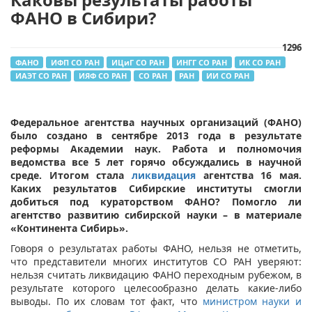
ФАНО в Сибири?
1296
ФАНО
ИФП СО РАН
ИЦиГ СО РАН
ИНГГ СО РАН
ИК СО РАН
ИАЭТ СО РАН
ИЯФ СО РАН
СО РАН
РАН
ИИ СО РАН
Федеральное агентства научных организаций (ФАНО)
было создано в сентябре 2013 года в результате
реформы Академии наук. Работа и полномочия
ведомства все 5 лет горячо обсуждались в научной
среде. Итогом стала
ликвидация
агентства 16 мая.
Каких результатов Сибирские институты смогли
добиться под кураторством ФАНО? Помогло ли
агентство развитию сибирской науки – в материале
«Континента Сибирь».
Говоря о результатах работы ФАНО, нельзя не отметить,
что представители многих институтов СО РАН уверяют:
нельзя считать ликвидацию ФАНО переходным рубежом, в
результате которого целесообразно делать какие-либо
выводы. По их словам тот факт, что
министром науки и