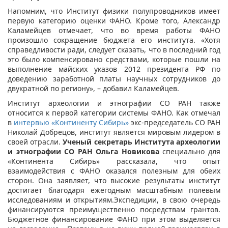
Напомним, что Институт физики полупроводников имеет
первую категорию оценки ФАНО. Кроме того, Александр
Каламейцев отмечает, что во время работы ФАНО
произошло сокращение бюджета его института. «Хотя
справедливости ради, следует сказать, что в последний год
это было компенсировано средствами, которые пошли на
выполнение майских указов 2012 президента РФ по
доведению заработной платы научных сотрудников до
двукратной по региону», – добавил Каламейцев.
Институт археологии и этнографии СО РАН также
относится к первой категории системы ФАНО. Как отмечал
в
интервью «Континенту Сибирь»
экс-председатель СО РАН
Николай Добрецов, институт является мировым лидером в
своей отрасли.
Ученый секретарь Института археологии
и этнографии СО РАН Ольга Новикова
специально для
«Континента Сибирь» рассказала, что опыт
взаимодействия с ФАНО оказался полезным для обеих
сторон. Она заявляет, что высокие результаты институт
достигает благодаря ежегодным масштабным полевым
исследованиям и открытиям.Экспедиции, в свою очередь
финансируются преимущественно посредствам грантов.
Бюджетное финансирование ФАНО при этом выделяется