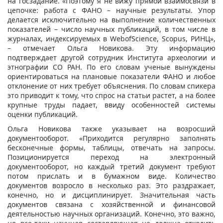
на госзадание. «Поэтому я не вижу прямой взаимосвязи в
цепочке: работа с ФАНО – научные результаты. Упор
делается исключительно на выполнение количественных
показателей – число научных публикаций, в том числе в
журналах, индексируемых в WebofScience, Scopus, РИНЦ»,
– отмечает Ольга Новикова. Эту информацию
подтверждает другой сотрудник Института археологии и
этнографии СО РАН. По его словам ученые вынуждены
ориентироваться на плановые показатели ФАНО и любое
отклонение от них требует объяснения. По словам спикера
это приводит к тому, что спрос на статьи растет, а на более
крупные труды падает, ввиду особенностей системы
оценки публикаций.
Ольга Новикова также указывает на возросший
документооборот. «Приходится регулярно заполнять
бесконечные формы, таблицы, отвечать на запросы.
Позиционируется переход на электронный
документооборот, но каждый третий документ требуют
потом прислать и в бумажном виде. Количество
документов возросло в несколько раз. Это раздражает,
конечно, но и дисциплинирует. Значительная часть
документов связана с хозяйственной и финансовой
деятельностью научных организаций. Конечно, это важно,