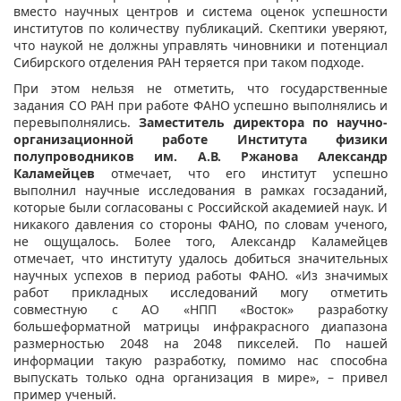
вместо научных центров и система оценок успешности
институтов по количеству публикаций. Скептики уверяют,
что наукой не должны управлять чиновники и потенциал
Сибирского отделения РАН теряется при таком подходе.
При этом нельзя не отметить, что государственные
задания СО РАН при работе ФАНО успешно выполнялись и
перевыполнялись.
Заместитель директора по научно-
организационной работе Института физики
полупроводников им. А.В. Ржанова Александр
Каламейцев
отмечает, что его институт успешно
выполнил научные исследования в рамках госзаданий,
которые были согласованы с Российской академией наук. И
никакого давления со стороны ФАНО, по словам ученого,
не ощущалось. Более того, Александр Каламейцев
отмечает, что институту удалось добиться значительных
научных успехов в период работы ФАНО. «Из значимых
работ прикладных исследований могу отметить
совместную с АО «НПП «Восток» разработку
большеформатной матрицы инфракрасного диапазона
размерностью 2048 на 2048 пикселей. По нашей
информации такую разработку, помимо нас способна
выпускать только одна организация в мире», – привел
пример ученый.