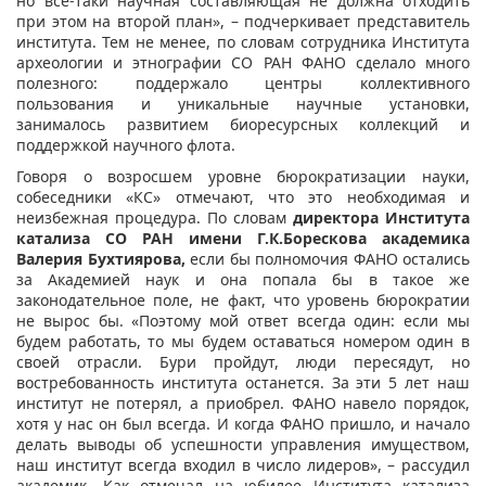
но все-таки научная составляющая не должна отходить
при этом на второй план», – подчеркивает представитель
института. Тем не менее, по словам сотрудника Института
археологии и этнографии СО РАН ФАНО сделало много
полезного: поддержало центры коллективного
пользования и уникальные научные установки,
занималось развитием биоресурсных коллекций и
поддержкой научного флота.
Говоря о возросшем уровне бюрократизации науки,
собеседники «КС» отмечают, что это необходимая и
неизбежная процедура. По словам
директора Института
катализа СО РАН имени Г.К.Борескова академика
Валерия Бухтиярова,
если бы полномочия ФАНО остались
за Академией наук и она попала бы в такое же
законодательное поле, не факт, что уровень бюрократии
не вырос бы. «Поэтому мой ответ всегда один: если мы
будем работать, то мы будем оставаться номером один в
своей отрасли. Бури пройдут, люди пересядут, но
востребованность института останется. За эти 5 лет наш
институт не потерял, а приобрел. ФАНО навело порядок,
хотя у нас он был всегда. И когда ФАНО пришло, и начало
делать выводы об успешности управления имуществом,
наш институт всегда входил в число лидеров», – рассудил
академик. Как отмечал на юбилее Института катализа