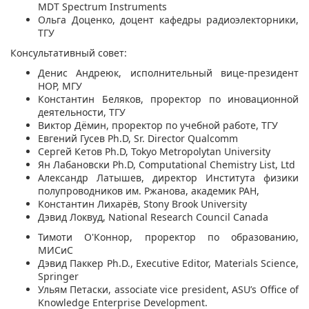
MDT Spectrum Instruments
Ольга Доценко, доцент кафедры радиоэлекторники,
ТГУ
Консультативный совет:
Денис Андреюк, исполнительный вице-президент
НОР, МГУ
Константин Беляков, проректор по иновационной
деятельности, ТГУ
Виктор Дёмин, проректор по учебной работе, ТГУ
Евгений Гусев Ph.D, Sr. Director Qualcomm
Сергей Кетов Ph.D, Tokyo Metropolytan University
Ян Лабановски Ph.D,
Computational Chemistry List, Ltd
Александр Латышев, директор Института физики
полупроводников им. Ржанова, академик РАН,
Константин Лихарёв, Stony Brook University
Дэвид Локвуд, National Research Council Canada
Тимоти О'Коннор,
проректор по образованию
,
МИСиС
Дэвид Паккер Ph.D.,
Executive Editor, Materials Science,
Springer
Ульям Петаски,
associate vice president, ASU’s
Office of
Knowledge Enterprise Development.