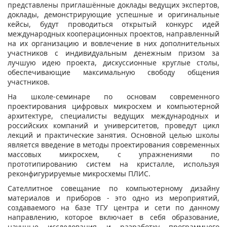
представлены приглашённые доклады ведущих экспертов
,
доклады
,
демонстрирующие успешные и оригинальные
кейсы
,
будут проводиться открытый конкурс идей
международных кооперационных проектов
,
направленный
на их организацию и вовлечение в них дополнительных
участников с индивидуальным денежным призом за
лучшую идею проекта
,
дискуссионные круглые столы
,
обеспечивающие максимальную свободу общения
участников
.
На школе
-
семинаре по основам современного
проектирования цифровых микросхем и компьютерной
архитектуре, специалисты ведущих международных и
российских компаний и университетов, проведут цикл
лекций и практические занятия. Основной целью школы
является введение в методы проектирования современных
массовых микросхем, с упражнениями по
прототипированию систем на кристалле, используя
реконфигурируемые микросхемы ПЛИС.
Сателлитное совещание по компьютерному дизайну
материалов и приборов
-
это одно из мероприятий
,
создаваемого на базе ТГУ центра и сети по данному
направлению
,
которое включает в себя образование
,
научные исследования и разработку программного