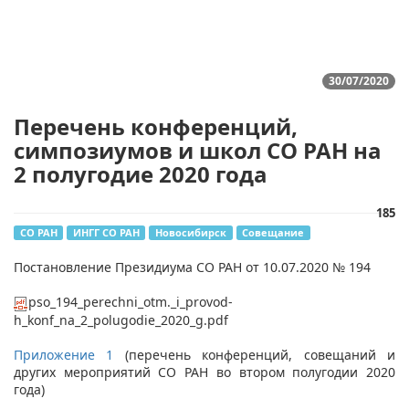
30/07/2020
Перечень конференций,
симпозиумов и школ СО РАН на
2 полугодие 2020 года
185
СО РАН
ИНГГ СО РАН
Новосибирск
Совещание
Постановление Президиума СО РАН от 10.07.2020 № 194
pso_194_perechni_otm._i_provod-
h_konf_na_2_polugodie_2020_g.pdf
Приложение 1
(перечень конференций, совещаний и
других мероприятий СО РАН во втором полугодии 2020
года)