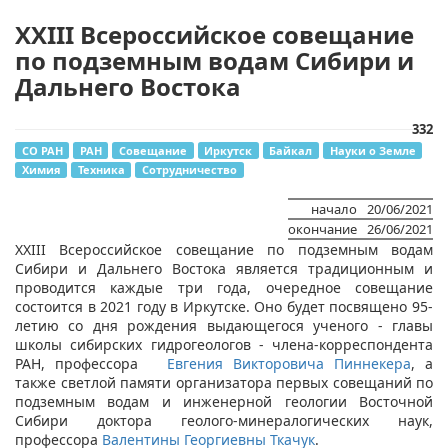
XXIII Всероссийское совещание
по подземным водам Сибири и
Дальнего Востока
332
СО РАН
РАН
Совещание
Иркутск
Байкал
Науки о Земле
Химия
Техника
Сотрудничество
начало
20/06/2021
окончание
26/06/2021
​XXIII Всероссийское совещание по подземным водам
Сибири и Дальнего Востока является традиционным и
проводится каждые три года, очередное совещание
состоится в 2021 году в Иркутске. Оно будет посвящено 95-
летию со дня рождения выдающегося ученого - глав​ы
школы сибирских гидрогеологов - члена-корреспондента
РАН, профессора
Евгения Викторовича Пиннекера
, а
также светлой памяти организатора первых совещаний по
подземным водам и инженерной геологии Восточной
Сибири доктора геолого-минералогических наук,
профессора
Валентины Георгиевны Ткачук
.