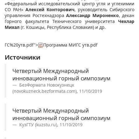
«Федеральный исследовательский центр угля и углехимии
СО РАН»
Алексей Конторович
, руководитель Сибирского
управления Ростехнадзора
Александр Мироненко
, декан
Горного факультета Технического университета
Чехлар
Михал
(г. Кошицы, Республика Словакия) и др.
ГС%20утв.pdf">
Программа МИГС утв.pdf
Источники
Четвертый Международный
инновационный горный симпозиум
БезФормата Новокузнецк
(novokuzneck.bezformata.com), 11/10/2019
Четвертый Международный
инновационный горный симпозиум
КузГТУ (kuzstu.ru), 11/10/2019