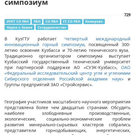
симпозиум
729
ИНГГ СО РАН
РАН
СО РАН
ГС СО РАН
Кемерово
Науки о Земле
Сотрудничество
В КузГТУ работает
Четвертый международный
инновационный горный симпозиум
, посвященный 300-
летию освоения Кузбасса и 70-летию технического вуза.
Традиционно организатором симпозиума выступает
Кузбасский государственный технический университет
при партнерской поддержке АО «СУЭК-Кузбасс»,
ОАО
«Федеральный исследовательский центр угля и углехимии
Сибирского отделения Российской академии наук»
и
Группы предприятий ЗАО «Стройсервис».
География участников масштабного научного мероприятия
представлена более чем двадцатью странами. Обсудить
наиболее злободневные производственные,
экологические, социально-экономические проблем
развития минерально-сырьевых кластеров собрались
представители горнодобывающих, энергетических,