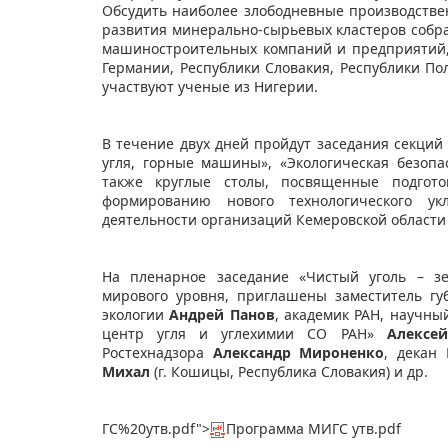
Обсудить наиболее злободневные производстве
развития минерально-сырьевых кластеров собр
машиностроительных компаний и предприятий, 
Германии, Республики Словакия, Республики Пол
участвуют ученые из Нигерии.
В течение двух дней пройдут заседания секци
угля, горные машины», «Экологическая безопас
также круглые столы, посвященные подгот
формированию нового технологического ук
деятельности организаций Кемеровской области
На пленарное заседание «Чистый уголь – з
мирового уровня, приглашены заместитель гу
экологии
Андрей Панов
, академик РАН, научн
центр угля и углехимии СО РАН»
Алексе
Ростехнадзора
Александр Мироненко
, декан
Михал
(г. Кошицы, Республика Словакия) и др.
ГС%20утв.pdf">
Программа МИГС утв.pdf