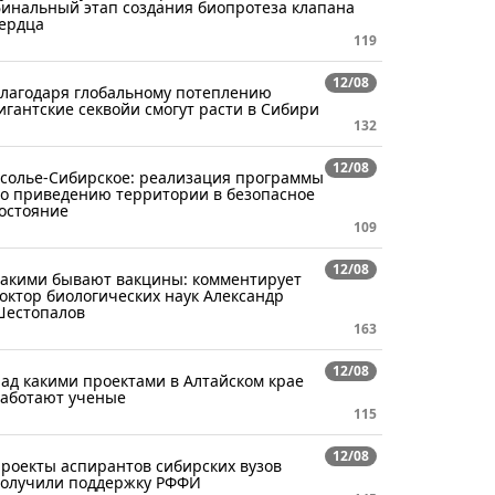
инальный этап создания биопротеза клапана
ердца
119
12/08
лагодаря глобальному потеплению
игантские секвойи смогут расти в Сибири
132
12/08
солье-Сибирское: реализация программы
о приведению территории в безопасное
остояние
109
12/08
акими бывают вакцины: комментирует
октор биологических наук Александр
естопалов
163
12/08
ад какими проектами в Алтайском крае
аботают ученые
115
12/08
роекты аспирантов сибирских вузов
олучили поддержку РФФИ