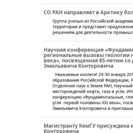
СО РАН направляет в Арктику б
​​Группа ученых из Российской академ
территории и представит предложен
решениям для деятельности промышл
Научная конференция «Фундамен
региональные вызовы геологии н
века», посвященная 85-летию со
Эмильевича Конторовича
​​​ Уважаемые коллеги! 29-30 января 2
образования Российской Федерации, Р
Отделение наук о Земле РАН, Научный
месторождений нефти, газа и угля, ИН
конференцию «Фундаментальные, глоб
угля первой половины XXI века», пос
Эмильевича Конторовича и приглашают
Магистранту КемГУ присуждена 
Конторовича