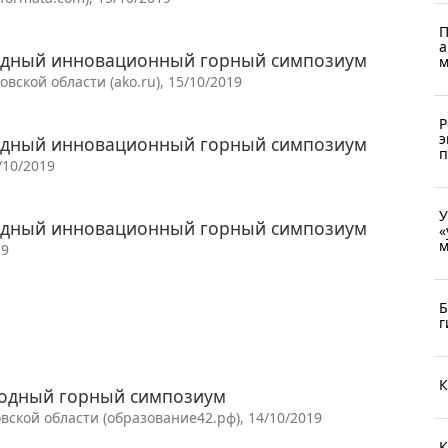
П
а
родный инновационный горный симпозиум
м
кой области (ako.ru), 15/10/2019
Р
э
родный инновационный горный симпозиум
п
/10/2019
У
родный инновационный горный симпозиум
«
м
19
Б
г
К
родный горный симпозиум
ской области (образование42.рф), 14/10/2019
К