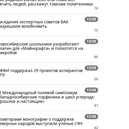
ечить людей, расскажут томские политехники
76
13/08
аседания экспертных советов ВАК
азрешили возобновить
75
13/08
овосибирские школьники разработают
лагин для «Майнкрафта» и поохотятся на
икробов
80
13/08
ФФИ поддержал 29 проектов аспирантов
ПУ
59
13/08
I Международный полевой симпозиум
Западносибирские торфяники и цикл углерода:
рошлое и настоящее»
81
13/08
оавторами монографии о поддержке
еверных народов выступили учёные СФУ
62