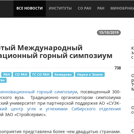
ВСЕ НОВОСТИ
ИНСТИТУТЫ
СО РАН
РАН
МИНОБРНА
15/10/2019
ртый Международный
К
з
ационный горный симпозиум
с
738
РАН
СО РАН
ГС СО РАН
Кемерово
Науки о Земле
О
р
тво
Т
М
 инновационный горный симпозиум
, посвященный 300-
еского вуза. Традиционно организатором симпозиума
ский университет при партнерской поддержке АО «СУЭК-
О
кий центр угля и углехимии Сибирского отделения
с
й ЗАО «Стройсервис».
С
роприятия представлена более чем двадцатью странами.