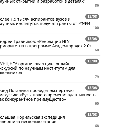
аучных открытий и разработок в деталях"
86
13/08
олее 1,5 тысяч аспирантов вузов и
аучных институтов получат гранты от РФФИ
100
13/08
ндрей Травников: «Реновация НГУ
риоритетна в программе Академгородок 2.0»
68
13/08
УНЦ НГУ организовал цикл онлайн-
кскурсий по научным институтам для
кольников
79
13/08
онд Потанина проведёт экспертную
искуссию «Вузы нового времени: адаптивность
ак конкурентное преимущество»
65
13/08
ольшая Норильская экспедиция
авершила несколько этапов
68