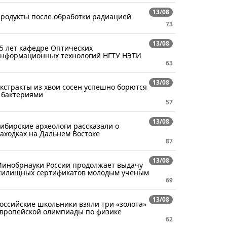
13/08
родукты после обработки радиацией
73
13/08
5 лет кафедре Оптических
нформационных технологий НГТУ НЭТИ
63
13/08
кстракты из хвои сосен успешно борются
 бактериями
57
13/08
ибирские археологи рассказали о
аходках на Дальнем Востоке
87
13/08
инобрнауки России продолжает выдачу
илищных сертификатов молодым учёным
69
13/08
оссийские школьники взяли три «золота»
вропейской олимпиады по физике
62