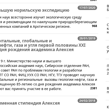
В
17/07/2020
ольшую норильскую экспедицию
Б
ии наук всесторонне изучит экологическую среду
ия и рекомендации по наилучшим природосберегающим
С
968
енных компаний в Арктическом регионе.
к
к
28/01/2019
тальные, глобальные и
ефти, газа и угля первой половины XXI
О
 дня рождения академика Алексея
у
019 г. Министерство науки и высшего
оссийская академия наук, Сибирское отделение РАН,
П
п
 совет РАН по проблемам геологии и разработки
2
ГГ СО РАН, ФИЦ УУХ СО РАН, НГУ, ТГУ проводят научную
альные и региональные вызовы геологии нефти, газа и
вященную 85-летию со дня рождения академика Алексея
В
2381
 вас принять участие в ее работе.
п
24/02/2018
именная стипендия Алексея
К