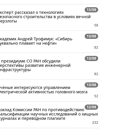
13/08
ксперт рассказал о технологиях
езопасного строительства в условиях вечной
ерзлоты
58
13/08
кадемик Андрей Трофимук: «Сибирь
уквально плавает на нефти»
82
13/08
 президиуме СО РАН обсудили
ерспективы развития инженерной
нфраструктуры
82
13/08
чёные интересуются управлением
лектрической активностью головного мозга
52
12/08
оклад Комиссии РАН по противодействию
альсификации научных исследований о хищных
урналах и переводном плагиате
232