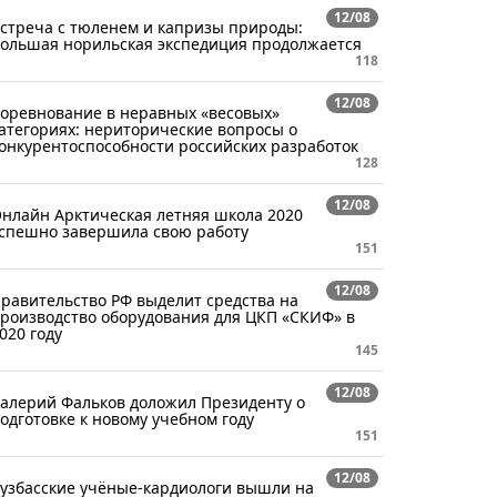
12/08
стреча с тюленем и капризы природы:
ольшая норильская экспедиция продолжается
118
12/08
оревнование в неравных «весовых»
атегориях: нериторические вопросы о
онкурентоспособности российских разработок
128
12/08
нлайн Арктическая летняя школа 2020
спешно завершила свою работу
151
12/08
равительство РФ выделит средства на
роизводство оборудования для ЦКП «СКИФ» в
020 году
145
12/08
алерий Фальков доложил Президенту о
одготовке к новому учебном году
151
12/08
узбасские учёные-кардиологи вышли на