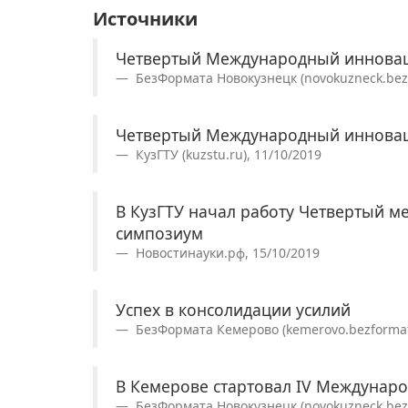
Источники
Четвертый Международный иннова
БезФормата Новокузнецк (novokuzneck.bezf
Четвертый Международный иннова
КузГТУ (kuzstu.ru), 11/10/2019
В КузГТУ начал работу Четвертый
симпозиум
Новостинауки.рф, 15/10/2019
Успех в консолидации усилий
БезФормата Кемерово (kemerovo.bezformat
В Кемерове стартовал IV Междуна
БезФормата Новокузнецк (novokuzneck.bezf