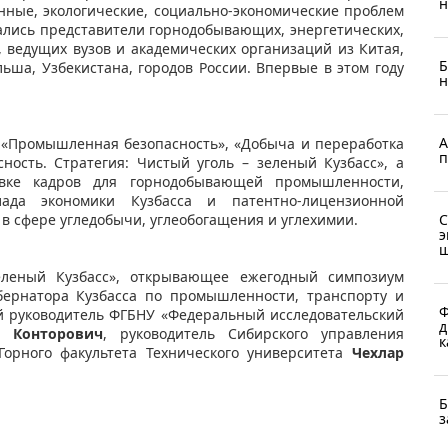
н
нные, экологические, социально-экономические проблем
ались представители горнодобывающих, энергетических,
ведущих вузов и академических организаций из Китая,
Б
ьша, Узбекистана, городов России. Впервые в этом году
н
А
й «Промышленная безопасность», «Добыча и переработка
п
ность. Стратегия: Чистый уголь – зеленый Кузбасс», а
овке кадров для горнодобывающей промышленности,
лада экономики Кузбасса и патентно-лицензионной
 в сфере угледобычи, углеобогащения и углехимии.
С
э
ш
еленый Кузбасс», открывающее ежегодный симпозиум
бернатора Кузбасса по промышленности, транспорту и
Ф
ый руководитель ФГБНУ «Федеральный исследовательский
д
й Конторович
, руководитель Сибирского управления
к
 Горного факультета Технического университета
Чехлар
Б
з