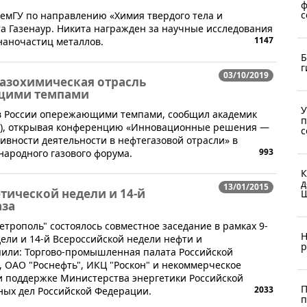
ф
с
КемГУ по направлению «Химия твердого тела и
а Газенаур. Никита награжден за научные исследования
1147
 наночастиц металлов.
Б
г
03/10/2019
газохимическая отрасль
ющими темпами
У
я в России опережающими темпами, сообщил академик
п
АН), открывая конференцию «Инновационные решения —
с
ивности деятельности в нефтегазовой отрасли» в
993
народного газового форума.
К
д
13/01/2015
тической недели и 14-й
Ш
аза
Метрополь" состоялось совместное заседание в рамках 9-
Н
ели и 14-й Всероссийской недели нефти и
р
пили: Торгово-промышленная палата Российской
, ОАО "Роснефть", ИКЦ "Роскон" и некоммерческое
и поддержке Министерства энергетики Российской
П
2033
ых дел Российской Федерации.
п