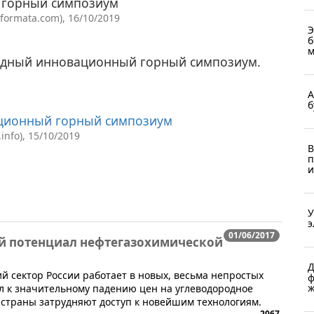
 горный симпозиум
ormata.com), 16/10/2019
Э
б
м
родный инновационный горный симпозиум.
А
б
ционный горный симпозиум
nfo), 15/10/2019
В
п
и
У
э
01/06/2017
ий потенциал нефтегазохимической
Д
й сектор России работает в новых, весьма непростых
ф
ж
л к значительному падению цен на углеводородное
 страны затрудняют доступ к новейшим технологиям.
2067