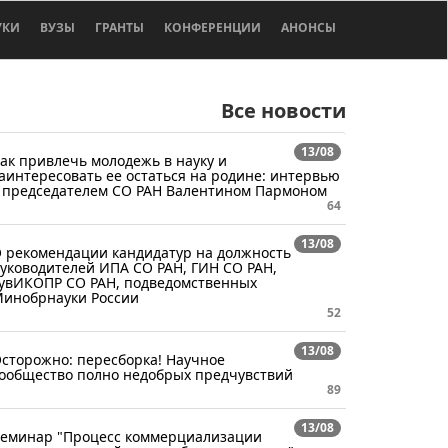
УКИ
ВУЗЫ
ГРАНТЫ
КОНФЕРЕНЦИИ
АНОНСЫ
Все новости
13/08
ак привлечь молодежь в науку и
аинтересовать ее остаться на родине: интервью
 председателем СО РАН Валентином Пармоном
64
13/08
 рекомендации кандидатур на должность
уководителей ИПА СО РАН, ГИН СО РАН,
увИКОПР СО РАН, подведомственных
инобрнауки России
52
13/08
сторожно: пересборка! Научное
ообщество полно недобрых предчувствий
89
13/08
еминар "Процесс коммерциализации