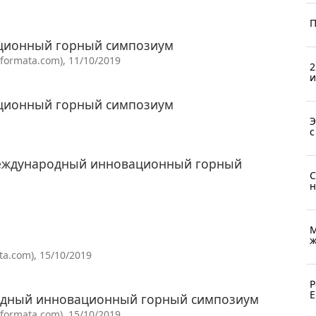
П
ционный горный симпозиум
ormata.com), 11/10/2019
2
и
ционный горный симпозиум
Э
с
 международный инновационный горный
С
н
М
ж
a.com), 15/10/2019
Р
Е
родный инновационный горный симпозиум
ormata.com), 15/10/2019