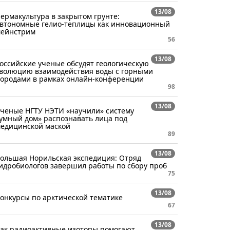
13/08
ермакультура в закрытом грунте:
втономные гелио-теплицы как инновационный
ейнстрим
56
13/08
оссийские ученые обсудят геологическую
волюцию взаимодействия воды с горными
ородами в рамках онлайн-конференции
98
13/08
ченые НГТУ НЭТИ «научили» систему
умный дом» распознавать лица под
едицинской маской
89
13/08
ольшая Норильская экспедиция: Отряд
идробиологов завершил работы по сбору проб
75
13/08
онкурсы по арктической тематике
67
13/08
ак радиоактивные изотопы помогают