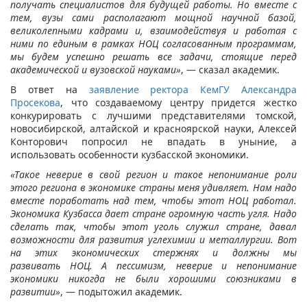
получать специалистов для будущей работы. Но вместе с
тем, вузы сами располагают мощной научной базой,
великолепными кадрами и, взаимодействуя и работая с
ними по единым в рамках НОЦ согласованным программам,
мы будем успешно решать все задачи, стоящие перед
академической и вузовской науками»
, — сказал академик.
В ответ на
заявление ректора КемГУ Александра
Просекова
, что создаваемому центру придется жестко
конкурировать с лучшими представителями томской,
новосибирской, алтайской и красноярской науки, Алексей
Конторович попросил не впадать в уныние, а
использовать особенности кузбасской экономики.
«Такое неверие в свой регион и такое непонимание роли
этого региона в экономике страны меня удивляет. Нам надо
вместе поработать над тем, чтобы этот НОЦ работал.
Экономика Кузбасса дает стране огромную часть угля. Надо
сделать так, чтобы этот уголь служил стране, давал
возможности для развития углехимии и металлургии. Вот
на этих экономических стержнях и должны мы
развивать НОЦ. А пессимизм, неверие и непонимание
экономики никогда не были хорошими союзниками в
развитии»
, — подытожил академик.