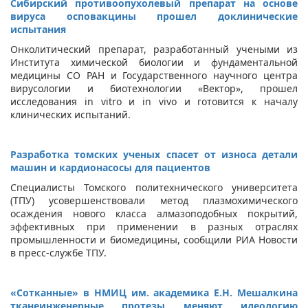
Сибирский противоопухолевый препарат на основе
вируса осповакцины прошел доклинические
испытания
Онколитический препарат, разработанный учеными из
Института химической биологии и фундаментальной
медицины СО РАН и Государственного научного центра
вирусологии и биотехнологии «Вектор», прошел
исследования in vitro и in vivo и готовится к началу
клинических испытаний.
Разработка томских ученых спасет от износа детали
машин и кардионасосы для пациентов
Специалисты Томского политехнического университета
(ТПУ) усовершенствовали метод плазмохимического
осаждения нового класса алмазоподобных покрытий,
эффективных при применении в разных отраслях
промышленности и биомедицины, сообщили РИА Новости
в пресс-службе ТПУ.
«Сотканные» в НМИЦ им. академика Е.Н. Мешалкина
тканеинженерные протезы меняют идеологию