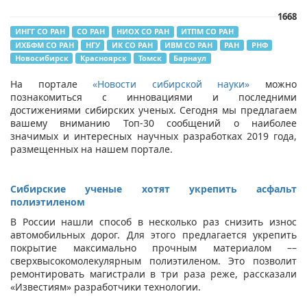
1668
ИНГГ СО РАН
СО РАН
НИОХ СО РАН
ИТПМ СО РАН
ИХБФМ СО РАН
НГУ
ИК СО РАН
ИВМ СО РАН
РАН
РНФ
Новосибирск
Красноярск
Томск
Барнаул
На портале
«Новости сибирской науки»
можно
познакомиться с инновациями и последними
достижениями сибирских ученых. Сегодня мы предлагаем
вашему вниманию Топ-30 сообщений о наиболее
значимых и интересных научных разработках 2019 года,
размещенных на нашем портале.
Сибирские ученые хотят укрепить асфальт
полиэтиленом
В России нашли способ в несколько раз снизить износ
автомобильных дорог. Для этого предлагается укрепить
покрытие максимально прочным материалом ––
сверхвысокомолекулярным полиэтиленом. Это позволит
ремонтировать магистрали в три раза реже, рассказали
«Известиям» разработчики технологии.