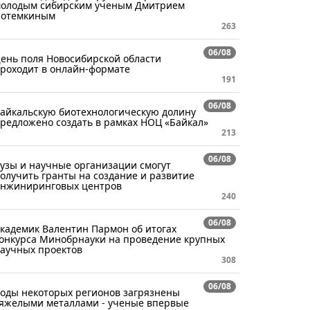
олодым сибирским ученым Дмитрием
отемкиным
263
06/08
ень поля Новосибирской области
роходит в онлайн-формате
191
06/08
айкальскую биотехнологическую долину
редложено создать в рамках НОЦ «Байкал»
213
06/08
узы и научные организации смогут
олучить гранты на создание и развитие
нжиниринговых центров
240
06/08
кадемик Валентин Пармон об итогах
онкурса Минобрнауки на проведение крупных
аучных проектов
308
06/08
оды некоторых регионов загрязнены
яжелыми металлами - ученые впервые