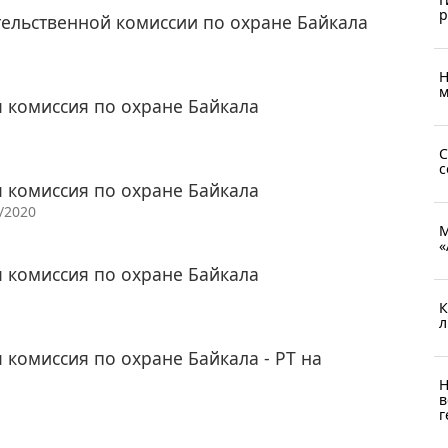
р
тельственной комиссии по охране Байкала
Н
м
я комиссия по охране Байкала
С
с
я комиссия по охране Байкала
/2020
М
«
я комиссия по охране Байкала
К
л
 комиссия по охране Байкала - РТ на
Н
в
г