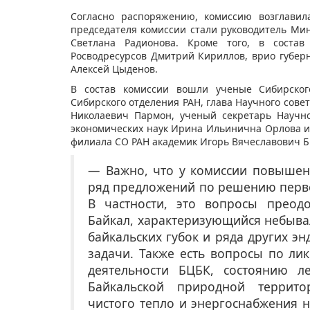
Согласно распоряжению, комиссию возглавил
председателя комиссии стали руководитель М
Светлана Радионова. Кроме того, в состав
Росводресурсов Дмитрий Кириллов, врио губерн
Алексей Цыденов.
В состав комиссии вошли ученые Сибирского
Сибирского отделения РАН, глава Научного сове
Николаевич Пармон, ученый секретарь Научн
экономических наук Ирина Ильинична Орлова и 
филиала СО РАН академик Игорь Вячеславович Б
— Важно, что у комиссии повышен 
ряд предложений по решению перво
В частности, это вопросы преод
Байкал, характеризующийся небыва
байкальских губок и ряда других э
задачи. Также есть вопросы по ли
деятельности БЦБК, состоянию л
Байкальской природной террито
чистого тепло и энергоснабжения 