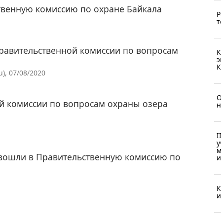
твенную комиссию по охране Байкала
Р
т
Правительственной комиссии по вопросам
К
э
К
), 07/08/2020
О
й комиссии по вопросам охраны озера
н
I
у
м
 вошли в Правительственную комиссию по
и
К
и