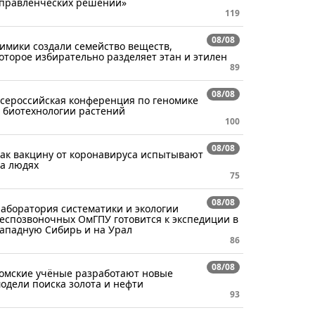
правленческих решений»
119
08/08
имики создали семейство веществ,
оторое избирательно разделяет этан и этилен
89
08/08
сероссийская конференция по геномике
 биотехнологии растений
100
08/08
ак вакцину от коронавируса испытывают
а людях
75
08/08
аборатория систематики и экологии
еспозвоночных ОмГПУ готовится к экспедиции в
ападную Сибирь и на Урал
86
08/08
омские учёные разработают новые
одели поиска золота и нефти
93