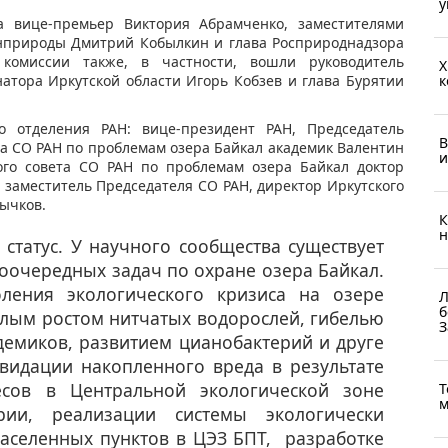
у
а вице-премьер Виктория Абрамченко, заместителями
инприроды Дмитрий Кобылкин и глава Росприроднадзора
 комиссии также, в частности, вошли руководитель
Х
атора Иркутской области Игорь Кобзев и глава Бурятии
к
 отделения РАН: вице-президент РАН, Председатель
В
та СО РАН по проблемам озера Байкал академик Валентин
и
ого совета СО РАН по проблемам озера Байкал доктор
заместитель Председателя СО РАН, директор Иркутского
ычков.
К
н
статус. У научного сообщества существует
очередных задач по охране озера Байкал.
оления экологического кризиса на озере
Л
б
лым ростом нитчатых водорослей, гибелью
З
ндемиков, развитием цианобактерий и друге
квидации накопленного вреда в результате
есов в Центральной экологической зоне
Т
м
рии, реализации системы экологически
населенных пунктов в ЦЭЗ БПТ, разработке