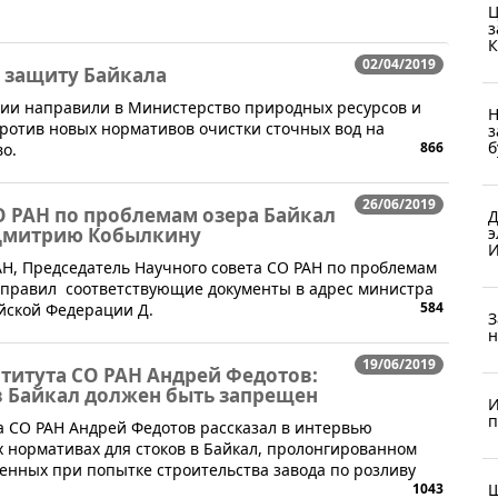
Ц
з
К
02/04/2019
 защиту Байкала
нии направили в Министерство природных ресурсов и
Н
против новых нормативов очистки сточных вод на
з
б
866
о.
26/06/2019
О РАН по проблемам озера Байкал
Д
Дмитрию Кобылкину
э
И
РАН, Председатель Научного совета СО РАН по проблемам
направил соответствующие документы в адрес министра
584
йской Федерации Д.
З
н
19/06/2019
титута СО РАН Андрей Федотов:
в Байкал должен быть запрещен
И
п
а СО РАН Андрей Федотов рассказал в интервью
х нормативах для стоков в Байкал, пролонгированном
енных при попытке строительства завода по розливу
1043
Ш