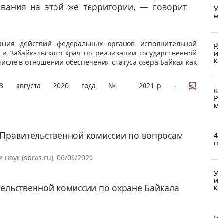
ования на этой же территории, — говорит
У
н
ания действий федеральных органов исполнительной
Р
и и Забайкальского края по реализации государственной
и
к
числе в отношении обеспечения статуса озера Байкал как
 от 3 августа 2020 года № 2021-р -
К
Р
м
 Правительственной комиссии по вопросам
4
п
аук (sbras.ru), 06/08/2020
У
и
тельственной комиссии по охране Байкала
к
Г