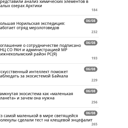
редставили анализ химических элементов в
алых озерах Арктики
184
06/08
ольшая Норильская экспедиция:
аботает отряд мерзлотоведов
232
06/08
оглашение о сотрудничестве подписано
НЦ СО РАН и администрацией МР
ижнеколымский район РС(Я)
193
06/08
скусственный интеллект поможет
аблюдать за экосистемой Байкала
229
06/08
амкнутая экосистема как «маленькая
ланета» и зачем она нужна
256
06/08
з самой маленькой в мире светящейся
олекулы сделали тест на клещевой энцефалит
265