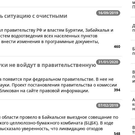
м
П
16/09/2019
ь ситуацию с очистными
Д
л правительству РФ и властям Бурятии, Забайкалья и
п
истем водоотведения всех населенных пунктов
 внести изменения в программные документы,
460
Б
п
31/01/2020
ки не войдут в правительственную
В
п
а появится при федеральном правительстве. В нее не
и
ауки. Проект постановления правительства о комиссии
394
убликован на сайте правовой информации.
А
к
07/02/2019
н
й области провело в Байкальске выездное совещание по
кого целлюлозно-бумажного комбината (БЦБК). В ходе
В
высказало уверенность, что ликвидацию отходов
т
548