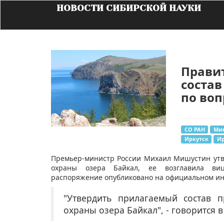
НОВОСТИ СИБИРСКОЙ НАУКИ
Прави
соста
по воп
СО РАН
Ми
Иркутск
Ир
Премьер-министр России Михаил Мишустин утв
охраны озера Байкал, ее возглавила виц
распоряжение опубликовано на официальном ин
"Утвердить прилагаемый состав 
охраны озера Байкал", - говорится в