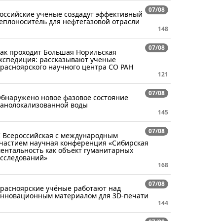
07/08
оссийские ученые создадут эффективный
еплоноситель для нефтегазовой отрасли
148
07/08
ак проходит Большая Норильская
кспедиция: рассказывают ученые
расноярского научного центра СО РАН
121
07/08
бнаружено новое фазовое состояние
анолокализованной воды
145
07/08
I Всероссийская с международным
частием научная конференция «Сибирская
ентальность как объект гуманитарных
сследований»
168
07/08
расноярские учёные работают над
нновационным материалом для 3D-печати
144