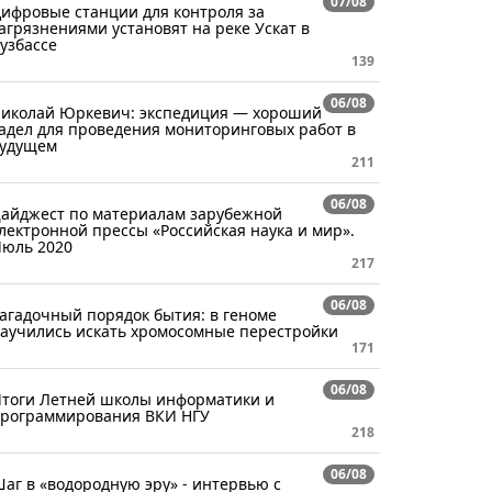
07/08
ифровые станции для контроля за
агрязнениями установят на реке Ускат в
узбассе
139
06/08
иколай Юркевич: экспедиция — хороший
адел для проведения мониторинговых работ в
удущем
211
06/08
айджест по материалам зарубежной
лектронной прессы «Российская наука и мир».
юль 2020
217
06/08
агадочный порядок бытия: в геноме
аучились искать хромосомные перестройки
171
06/08
тоги Летней школы информатики и
рограммирования ВКИ НГУ
218
06/08
аг в «водородную эру» - интервью с