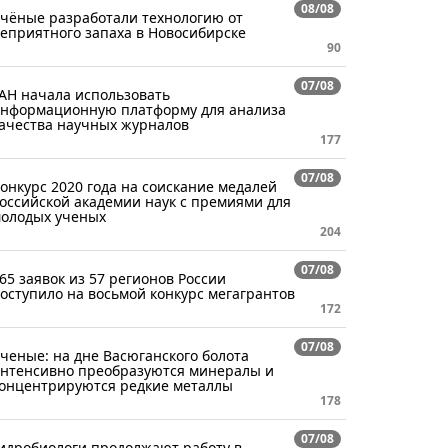
08/08
чёные разработали технологию от
еприятного запаха в Новосибирске
90
07/08
АН начала использовать
нформационную платформу для анализа
ачества научных журналов
177
07/08
онкурс 2020 года на соискание медалей
оссийской академии наук с премиями для
олодых ученых
204
07/08
65 заявок из 57 регионов России
оступило на восьмой конкурс мегагрантов
172
07/08
ченые: на дне Васюганского болота
нтенсивно преобразуются минералы и
онцентрируются редкие металлы
178
07/08
идробиологи продолжают работу в