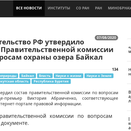
ВСЕ НОВОСТИ
ИНСТИТУТЫ
СО РАН
РАН
МИНОБРНА
07/08/2020
тельство РФ утвердило
«
в Правительственной комиссии
м
росам охраны озера Байкал
134
Н
н
нприроды
Байкал
Власть
Науки о жизни
Науки о Земле
кутская область
Республика Бурятия
В
ердил состав правительственной комиссии по вопросам
а
е-премьер Виктория Абрамченко, соответствующее
л
тернет-портале правовой информации.
правительственной комиссии по вопросам
I
 документе.
к
а