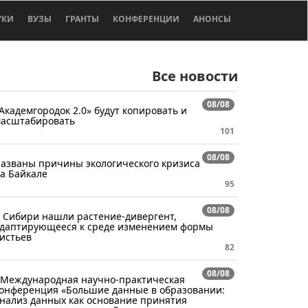
УКИ
ВУЗЫ
ГРАНТЫ
КОНФЕРЕНЦИИ
АНОНСЫ
Все новости
08/08
Академгородок 2.0» будут копировать и
асштабировать
101
08/08
азваны причины экологического кризиса
а Байкале
95
08/08
 Сибири нашли растение-дивергент,
даптирующееся к среде изменением формы
истьев
82
08/08
 Международная научно-практическая
онференция «Большие данные в образовании:
нализ данных как основание принятия