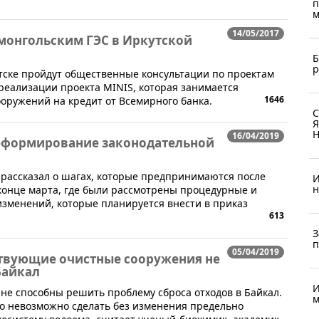
п
м
14/05/2017
монгольским ГЭС в Иркутской
Б
р
кутске пройдут общественные консультации по проектам
 реализации проекта MINIS, которая занимается
1646
ооружений на кредит от Всемирного банка.
С
Я
Н
16/04/2019
 реформирование законодательной
 рассказал о шагах, которые предпринимаются после
И
н
конце марта, где были рассмотрены процедурные и
зменений, которые планируется внести в приказ
613
.
З
п
05/04/2019
твующие очистные сооружения не
Байкал
И
не способны решить проблему сброса отходов в Байкал.
м
что невозможно сделать без изменения предельно