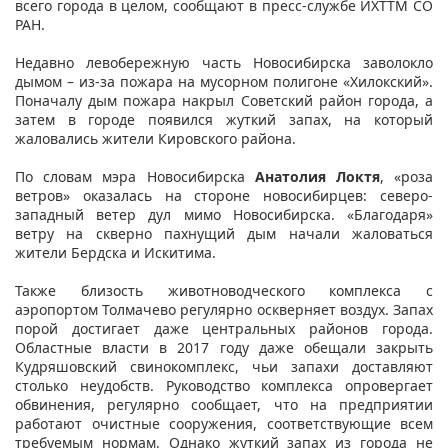
всего города в целом, сообщают в пресс-службе ИХТТМ СО
РАН.
Недавно левобережную часть Новосибирска заволокло
дымом – из-за пожара на мусорном полигоне «Хилокский».
Поначалу дым пожара накрыл Советский район города, а
затем в городе появился жуткий запах, на который
жаловались жители Кировского района.
По словам мэра Новосибирска
Анатолия Локтя
, «роза
ветров» оказалась на стороне новосибирцев: северо-
западный ветер дул мимо Новосибирска. «Благодаря»
ветру на скверно пахнущий дым начали жаловаться
жители Бердска и Искитима.
Также близость животноводческого комплекса с
аэропортом Толмачево регулярно оскверняет воздух. Запах
порой достигает даже центральных районов города.
Областные власти в 2017 году даже обещали закрыть
Кудряшовский свинокомплекс, чьи запахи доставляют
столько неудобств. Руководство комплекса опровергает
обвинения, регулярно сообщает, что на предприятии
работают очистные сооружения, соответствующие всем
требуемым нормам. Однако жуткий запах из города не