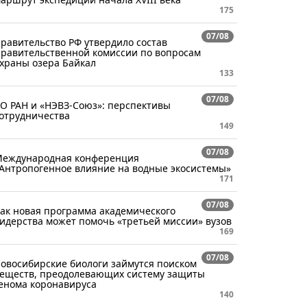
175
07/08
равительство РФ утвердило состав
равительственной комиссии по вопросам
храны озера Байкал
133
07/08
О РАН и «НЭВЗ-Союз»: перспективы
отрудничества
149
07/08
еждународная конференция
Антропогенное влияние на водные экосистемы»
171
07/08
ак новая программа академического
идерства может помочь «третьей миссии» вузов
169
07/08
овосибирские биологи займутся поиском
еществ, преодолевающих систему защиты
енома коронавируса
140