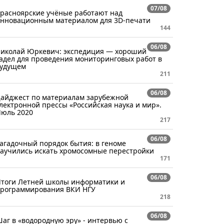
07/08
расноярские учёные работают над
нновационным материалом для 3D-печати
144
06/08
иколай Юркевич: экспедиция — хороший
адел для проведения мониторинговых работ в
удущем
211
06/08
айджест по материалам зарубежной
лектронной прессы «Российская наука и мир».
юль 2020
217
06/08
агадочный порядок бытия: в геноме
аучились искать хромосомные перестройки
171
06/08
тоги Летней школы информатики и
рограммирования ВКИ НГУ
218
06/08
аг в «водородную эру» - интервью с