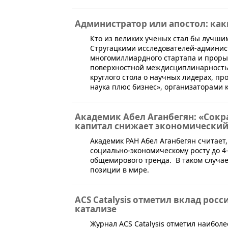
Администратор или апостол: как
Кто из великих ученых стал бы лучши
Стругацкими исследователей-админис
многомиллиардного стартапа и прорыв
поверхностной междисциплинарностью 
круглого стола о научных лидерах, п
наука плюс бизнес», организаторами 
Академик Абел Аганбегян: «Сокр
капитал снижает экономический
Академик РАН Абел Аганбегян считает
социально-экономическому росту до 4-
общемирового тренда. В таком случае
позиции в мире.
ACS Catalysis отметил вклад рос
катализе
​Журнал ACS Catalysis отметил наибол