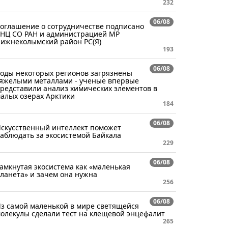
232
06/08
оглашение о сотрудничестве подписано
НЦ СО РАН и администрацией МР
ижнеколымский район РС(Я)
193
06/08
оды некоторых регионов загрязнены
яжелыми металлами - ученые впервые
редставили анализ химических элементов в
алых озерах Арктики
184
06/08
скусственный интеллект поможет
аблюдать за экосистемой Байкала
229
06/08
амкнутая экосистема как «маленькая
ланета» и зачем она нужна
256
06/08
з самой маленькой в мире светящейся
олекулы сделали тест на клещевой энцефалит
265