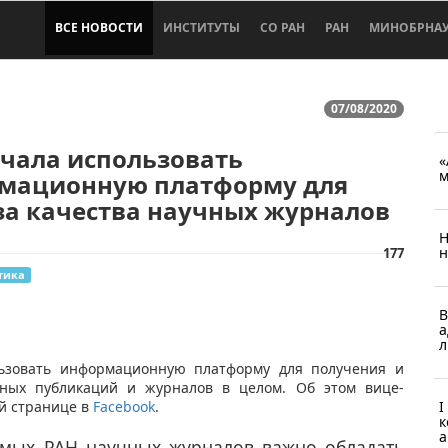
ВСЕ НОВОСТИ
ИНСТИТУТЫ
СО РАН
РАН
МИНОБРНА
07/08/2020
чала использовать
«
м
мационную платформу для
за качества научных журналов
Н
н
177
тика
В
а
л
ользовать информационную платформу для получения и
чных публикаций и журналов в целом. Об этом вице-
ей странице в
Facebook
.
I
к
а
емых РАН научных журналов важно обладать