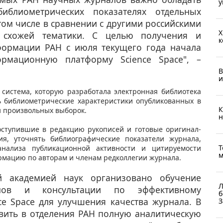
у
блиометрических показателях отдельных
том числе в сравнении с другими российскими
Х
схожей тематики. С целью получения и
к
формации РАН с июля текущего года начала
ормационную платформу Science Space", –
В
и
 система, которую разработала электронная библиотека
ь библиометрические характеристики опубликованных в
К
 и произвольных выборок.
н
оступившие в редакцию рукописей и готовые оригинал-
ия, уточнять библиографические показатели журнала,
Т
анализа публикационной активности и цитируемости
м
рмацию по авторам и членам редколлегии журнала.
й академией наук организовано обучение
Л
алов и консультации по эффективному
б
e Space для улучшения качества журнала. В
З
вить в отделения РАН полную аналитическую