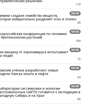
правленческих решений»
119
08/08
имики создали семейство веществ,
оторое избирательно разделяет этан и этилен
89
08/08
сероссийская конференция по геномике
 биотехнологии растений
100
08/08
ак вакцину от коронавируса испытывают
а людях
75
08/08
омские учёные разработают новые
одели поиска золота и нефти
93
08/08
аборатория систематики и экологии
еспозвоночных ОмГПУ готовится к экспедиции в
ападную Сибирь и на Урал
86