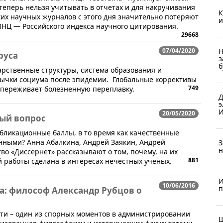
 теперь нельзя учитывать в отчетах и для накручивания
К
ких научных журналов с этого дня значительно потеряют
и
ИНЦ — Российского индекса научного цитирования.
29668
07/04/2020
Н
руса
з
б
ударственные структуры, система образования и
вычки социума после эпидемии. Глобальные коррективы
749
 переживает болезненную переплавку.
Д
э
И
20/05/2020
ный вопрос
публикационные баллы, в то время как качественные
нными? Анна Абалкина, Андрей Заякин, Андрей
З
н
во «Диссернет» рассказывают о том, почему, на их
881
й работы сделана в интересах нечестных ученых.
И
10/06/2016
п
а: философ Александр Рубцов о
ти – один из спорных моментов в администрировании
Ш