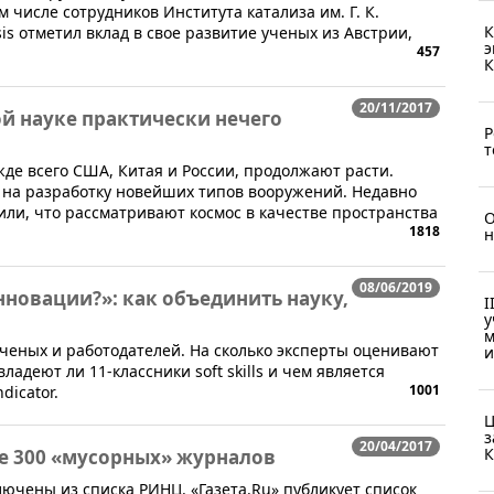
 числе сотрудников Института катализа им. Г. К.
К
is отметил вклад в свое развитие ученых из Австрии,
э
457
К
20/11/2017
ой науке практически нечего
Р
т
жде всего США, Китая и России, продолжают расти.
 на разработку новейших типов вооружений. Недавно
ли, что рассматривают космос в качестве пространства
О
1818
н
08/06/2019
нновации?»: как объединить науку,
I
у
м
ченых и работодателей. На сколько эксперты оценивают
и
ладеют ли 11-классники soft skills и чем является
1001
dicator.
Ц
з
20/04/2017
К
е 300 «мусорных» журналов
лючены из списка РИНЦ. «Газета.Ru» публикует список