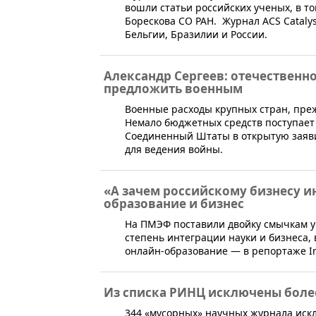
вошли статьи российских ученых, в том
Борескова СО РАН. Журнал ACS Catalys
Бельгии, Бразилии и России.
Александр Сергеев: отечественн
предложить военным
​Военные расходы крупных стран, пре
Немало бюджетных средств поступает
Соединенный Штаты в открытую заяви
для ведения войны.
«А зачем российскому бизнесу и
образование и бизнес
​На ПМЭФ поставили двойку смычкам у
степень интеграции науки и бизнеса, в
онлайн-образование — в репортаже In
Из списка РИНЦ исключены боле
​344 «мусорных» научных журнала иск