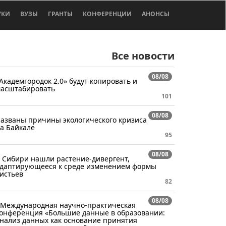
УКИ
ВУЗЫ
ГРАНТЫ
КОНФЕРЕНЦИИ
АНОНСЫ
Все новости
08/08
Академгородок 2.0» будут копировать и
асштабировать
101
08/08
азваны причины экологического кризиса
а Байкале
95
08/08
 Сибири нашли растение-дивергент,
даптирующееся к среде изменением формы
истьев
82
08/08
 Международная научно-практическая
онференция «Большие данные в образовании:
нализ данных как основание принятия