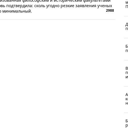
низованная философским и историческим факультетами
м
вь подтвердила: сколь угодно резкие заявления ученых
П
2988
то минимальный.
Д
п
Б
п
В
п
и
А
к
н
Б
р