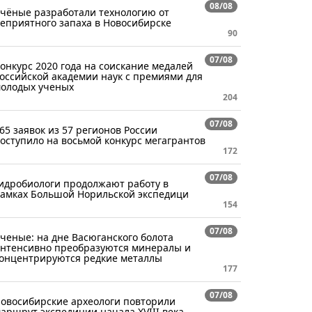
08/08
чёные разработали технологию от
еприятного запаха в Новосибирске
90
07/08
онкурс 2020 года на соискание медалей
оссийской академии наук с премиями для
олодых ученых
204
07/08
65 заявок из 57 регионов России
оступило на восьмой конкурс мегагрантов
172
07/08
идробиологи продолжают работу в
амках Большой Норильской экспедици
154
07/08
ченые: на дне Васюганского болота
нтенсивно преобразуются минералы и
онцентрируются редкие металлы
177
07/08
овосибирские археологи повторили
аршрут экспедиции начала XVIII века