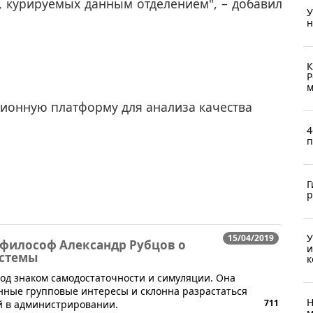
 курируемых данным отделением", – добавил
У
н
К
Р
м
ионную платформу для анализа качества
4
п
Г
р
У
15/04/2019
философ Александр Рубцов о
и
истемы
к
од знаком самодостаточности и симуляции. Она
нные групповые интересы и склонна разрастаться
Н
711
й в администрировании.
м