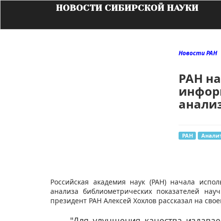
НОВОСТИ СИБИРСКОЙ НАУКИ
Новости РАН
РАН на
инфор
анали
РАН
Анали
Российская академия наук (РАН) начала исп
анализа библиометрических показателей нау
президент РАН Алексей Хохлов рассказал на сво
"Для улучшения качества издава