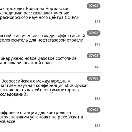
07/08
ак проходит Большая Норильская
кспедиция: рассказывают ученые
расноярского научного центра СО РАН
121
07/08
оссийские ученые создадут эффективный
еплоноситель для нефтегазовой отрасли
148
07/08
бнаружено новое фазовое состояние
анолокализованной воды
145
07/08
I Всероссийская с международным
частием научная конференция «Сибирская
ентальность как объект гуманитарных
сследований»
168
07/08
ифровые станции для контроля за
агрязнениями установят на реке Ускат в
узбассе
138