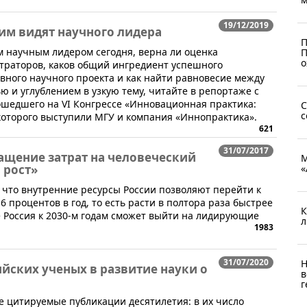
19/12/2019
им видят научного лидера
П
м научным лидером сегодня, верна ли оценка
П
о
траторов, каков общий ингредиент успешного
ного научного проекта и как найти равновесие между
и углублением в узкую тему, читайте в репортаже с
рошедшего на VI Конгрессе «Инновационная практика:
С
с
которого выступили МГУ и компания «Иннопрактика».
621
31/07/2017
ащение затрат на человеческий
М
 рост»
«
, что внутренние ресурсы России позволяют перейти к
6 процентов в год, то есть расти в полтора раза быстрее
К
 Россия к 2030-м годам сможет выйти на лидирующие
л
1983
31/07/2020
Н
сийских ученых в развитие науки о
в
г
ее цитируемые публикации десятилетия: в их число