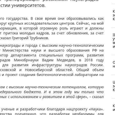
стии университетов.
К
э
го государства. В свое время они образовывались как
К
руг крупных исследовательских центров. Сейчас, на мой
сформация, в которой огромную роль играют и должны
т притока молодых кадров, за счет обновления, за счет
I
сказал Григорий Трубников.
у
м
 наукограды и города с высоким научно-технологическим
и
у Министерства науки и высшего образования РФ на
ктор департамента специальных программ, развития
градов Минобрнауки Вадим Медведев, в 2018 году
О
для развития инфраструктуры наукоградов России.
н
сковской и Новосибирской областей. Общий объем
х и проект создания биотехнологической лаборатории на
Ц
з
дам с высоким научно-техническим потенциалом, которую
К
з федерального бюджета. И в этом году мы только что
нных с использованием и развитием в этой сфере
», – сказал
К
ученые и разработчики благодаря нацпроекту «Наука».
и
ерства подчеркнул, что разработки необходимы для