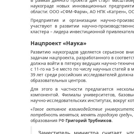
В рамках данного проекта дан старт масштаб
наукограде новых инновационных предприят
области: ООО «СФМ-Фарм», АО НПК «Катрен», ОО
Предприятия и организации научно-произво
участвуют в развитии научно-производственн
кластера – лидера инвестиционной привлекател
Нацпроект «Наука»
Развитию наукоградов уделяется серьезное вни
задачам нацпроекта, разработанного в соответст
должна войти в пятерку ведущих научно-технич
с 11-го на 5-е место по числу научных статей в
39 лет среди российских исследователей должна
образовательных центров.
Для этого в частности предлагается нескол
компонентой. Филиалы университетов, базов
научно-исследовательских институтах, вокруг ко
«
Такое активное взаимодействие университет
потребность меняться, менять городскую среду
»
образования РФ
Григорий Трубников
.
Заместитель министра считает, ч