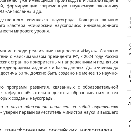
ированию уже имеющихся производств и локализации в
ий, формирующих современную наукоемкую экономику
О «Ангиолайн» и др.
П
дственного комплекса наукограда Кольцова активно
П
ого кластера «Сибирский наукополис»: инновационного
о
ьности мирового уровня.
К
Р
мание в ходе реализации нацпроекта «Наука». Согласно
м
вии с майским указом президента РФ, к 2024 году Россия
еских стран по приоритетным направлениям и подняться
 международных изданиях и базах данных. Доля ученых до
Н
 достичь 50 %. Должно быть создано не менее 15 научно-
в
г
ько программ развития, связанных с образовательной
ые кафедры обязательно должны образовываться в тех
торых созданы наукограды.
К
л
ов и науки однозначно повлечет за собой внутреннюю
, – уверен первый заместитель министра науки и высшего
Р
т
то трансформация российских наукоградов