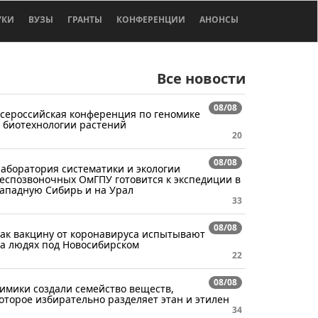
УКИ
ВУЗЫ
ГРАНТЫ
КОНФЕРЕНЦИИ
АНОНСЫ
Все новости
08/08
сероссийская конференция по геномике
 биотехнологии растений
20
08/08
аборатория систематики и экологии
еспозвоночных ОмГПУ готовится к экспедиции в
ападную Сибирь и на Урал
33
08/08
ак вакцину от коронавируса испытывают
а людях под Новосибирском
22
08/08
имики создали семейство веществ,
оторое избирательно разделяет этан и этилен
34