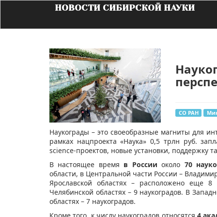
НОВОСТИ СИБИРСКОЙ НАУКИ
Науко
персп
СО РАН
Ми
Наукограды – это своеобразные магниты для инт
рамках нацпроекта «Наука» 0,5 трлн руб. зап
science-проектов, новые установки, поддержку 
В настоящее время
в России
около
70 наук
области, в Центральной части России – Владимир
Ярославской областях – расположено еще 8 
Челябинской областях – 9 наукоградов. В Запад
областях – 7 наукоградов.
Кроме того, к числу наукоградов относятся
4 ак