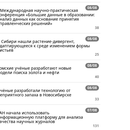
08/08
 Международная научно-практическая
онференция «Большие данные в образовании:
нализ данных как основание принятия
правленческих решений»
38
08/08
 Сибири нашли растение-дивергент,
даптирующееся к среде изменением формы
истьев
25
08/08
омские учёные разработают новые
одели поиска золота и нефти
40
08/08
чёные разработали технологию от
еприятного запаха в Новосибирске
33
07/08
АН начала использовать
нформационную платформу для анализа
ачества научных журналов
131