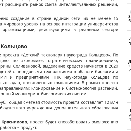
лит расширить рынок сбыта интеллектуальных решений,
Н
з
рено создание в стране единой сети из не менее 15
б
в мирового уровня на основе интеграции университетов
 организациями, действующими в реальном секторе
И
п
 Кольцово
 проекта «Детский технопарк наукограда Кольцово». По
цово по экономике, стратегическому планированию,
Д
э
рины Селивановой, выделение средств начнется в 2020
И
 детей с передовыми технологиями в области биологии и
 НИИ и предприятиями НПК наукограда Кольцова по
ых задач, поставленных компаниями. В рамках проекта
З
направлениям: клонирование и биотехнология растений,
н
ионный мониторинг биологических систем.
уб., общая сметная стоимость проекта составляет 12 млн
е бюджетного учреждения дополнительного образования
Ш
м
П
 Красникова
, проект будет способствовать омоложению
работка – продукт.