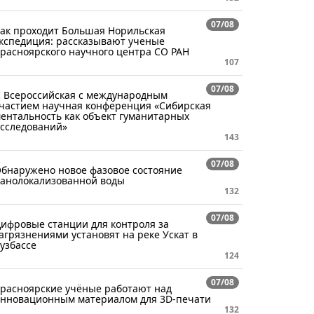
07/08
ак проходит Большая Норильская
кспедиция: рассказывают ученые
расноярского научного центра СО РАН
107
07/08
I Всероссийская с международным
частием научная конференция «Сибирская
ентальность как объект гуманитарных
сследований»
143
07/08
бнаружено новое фазовое состояние
анолокализованной воды
132
07/08
ифровые станции для контроля за
агрязнениями установят на реке Ускат в
узбассе
124
07/08
расноярские учёные работают над
нновационным материалом для 3D-печати
132