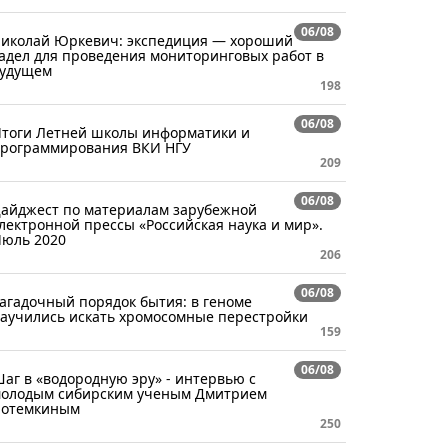
06/08
иколай Юркевич: экспедиция — хороший
адел для проведения мониторинговых работ в
удущем
198
06/08
тоги Летней школы информатики и
рограммирования ВКИ НГУ
209
06/08
айджест по материалам зарубежной
лектронной прессы «Российская наука и мир».
юль 2020
206
06/08
агадочный порядок бытия: в геноме
аучились искать хромосомные перестройки
159
06/08
аг в «водородную эру» - интервью с
олодым сибирским ученым Дмитрием
отемкиным
250