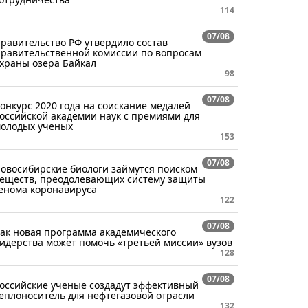
114
07/08
равительство РФ утвердило состав
равительственной комиссии по вопросам
храны озера Байкал
98
07/08
онкурс 2020 года на соискание медалей
оссийской академии наук с премиями для
олодых ученых
153
07/08
овосибирские биологи займутся поиском
еществ, преодолевающих систему защиты
енома коронавируса
122
07/08
ак новая программа академического
идерства может помочь «третьей миссии» вузов
128
07/08
оссийские ученые создадут эффективный
еплоноситель для нефтегазовой отрасли
132