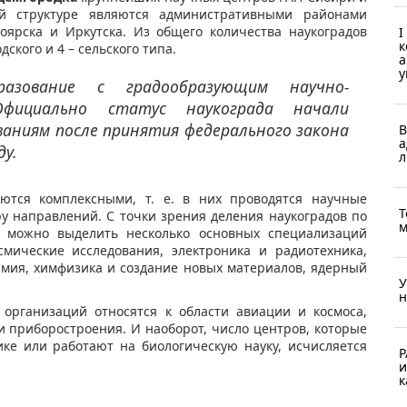
ой структуре являются административными районами
ноярска и Иркутска. Из общего количества наукоградов
I
к
дского и 4 – сельского типа.
а
у
разование с градообразующим научно-
Официально статус
наукограда
начали
аниям после принятия федерального закона
В
а
ду.
л
ются комплексными, т. е. в них проводятся научные
Т
у направлений. С точки зрения деления наукоградов по
м
 можно выделить несколько основных специализаций
смические исследования, электроника и радиотехника,
имия, химфизика и создание новых материалов, ядерный
У
н
 организаций относятся к области авиации и космоса,
и приборостроения. И наоборот, число центров, которые
ике или работают на биологическую науку, исчисляется
Р
и
к