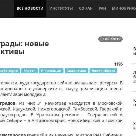
ВСЕ НОВОСТИ
ИНСТИТУТЫ
СО РАН
РАН
МИНОБРНА
01/06/2019
грады: новые
В
ективы
и
1195
нобрнауки
Власть
Инновации
Аналитика
Новосибирск
Л
б
З
еллекта, куда государство сейчас вкладывает ресурсы. В
ланировано на университеты, науку, реализацию mega-
талантливой молодежи.
К
оградов
. Из них 31 наукоград находится в Московской
н
ской, Калужской, Нижегородской, Тамбовской, Тверской и
наукоградов. В Уральском регионе – Свердловской и
ной Сибири – в Алтайском крае, Новосибирской и Томской
Х
к
адемгородка
крупнейших научных центров РАН Сибири и