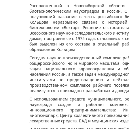
Расположенный в Новосибирской области
биотехнологическим наукоградом в России. С
получивший название в честь российского би
Кольцова неразрывно связана с историей 
биотехнологии «Вектор». Решение о строител
Всесоюзного научно-исследовательского институ
домов, построенные с 1975 года, относились к с
был выделен из его состава в отдельный ра
образования Кольцова.
Сегодня научно-производственный комплекс раб
общероссийского, но и мирового масштаба, о
задач национального здравоохранения и обо
населения России, а также задач международно
институтами по предотвращению и нейтрали
производственном комплексе рабочего поселк
реализуются в прикладных разработках и доводя
С использованием средств муниципального, р
наукограда создан и работает комплек
инновационного предпринимательства: Ин
Биотехнопарк; Центр коллективного пользовани
лекарственных средств, БАД и медицинских изде