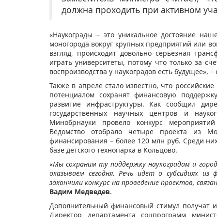
должна проходить при активном уча
«Наукограды – это уникальное достояние наше
моногорода вокруг крупных предприятий или вок
взгляд, происходит довольно серьезная тран
играть университеты, потому что только за сче
воспроизводства у наукоградов есть будущее», – 
Также в апреле стало известно, что российские
потенциалом сохранят финансовую поддержк
развитие инфраструктуры. Как сообщил дире
государственных научных центров и науко
Минобрнауки провело конкурс мероприятий 
Ведомство отобрало четыре проекта из Мо
финансирования – более 120 млн руб. Среди ни
базе детского технопарка в Кольцово.
«
Мы сохраним ту поддержку наукоградам и горо
оказываем сегодня. Речь идет о субсидиях и
закончили конкурс на проведение проектов, связа
Вадим Медведев
.
Дополнительный финансовый стимул получат и 
Директор департамента соцпрограмм минист