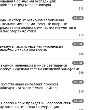
ольшая Норильская экспедиция:
аботает отряд мерзлотоведов
218
06/08
оды некоторых регионов загрязнены
яжелыми металлами - ученые впервые
редставили анализ химических элементов в
алых озерах Арктики
173
06/08
амкнутая экосистема как «маленькая
ланета» и зачем она нужна
238
06/08
з самой маленькой в мире светящейся
олекулы сделали тест на клещевой энцефалит
249
06/08
скусственный интеллект поможет
аблюдать за экосистемой Байкала
216
06/08
 Новосибирске пройдет VI Всероссийская
аучно-практическая конференция