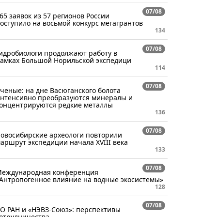
07/08
65 заявок из 57 регионов России
оступило на восьмой конкурс мегагрантов
134
07/08
идробиологи продолжают работу в
амках Большой Норильской экспедици
114
07/08
ченые: на дне Васюганского болота
нтенсивно преобразуются минералы и
онцентрируются редкие металлы
136
07/08
овосибирские археологи повторили
аршрут экспедиции начала XVIII века
133
07/08
еждународная конференция
Антропогенное влияние на водные экосистемы»
128
07/08
О РАН и «НЭВЗ-Союз»: перспективы
отрудничества