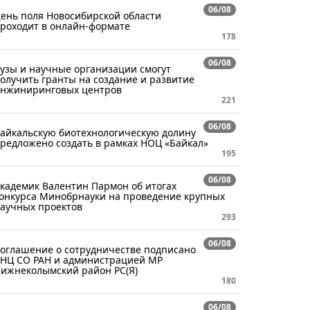
06/08
ень поля Новосибирской области
роходит в онлайн-формате
178
06/08
узы и научные организации смогут
олучить гранты на создание и развитие
нжиниринговых центров
221
06/08
айкальскую биотехнологическую долину
редложено создать в рамках НОЦ «Байкал»
195
06/08
кадемик Валентин Пармон об итогах
онкурса Минобрнауки на проведение крупных
аучных проектов
293
06/08
оглашение о сотрудничестве подписано
НЦ СО РАН и администрацией МР
ижнеколымский район РС(Я)
180
06/08