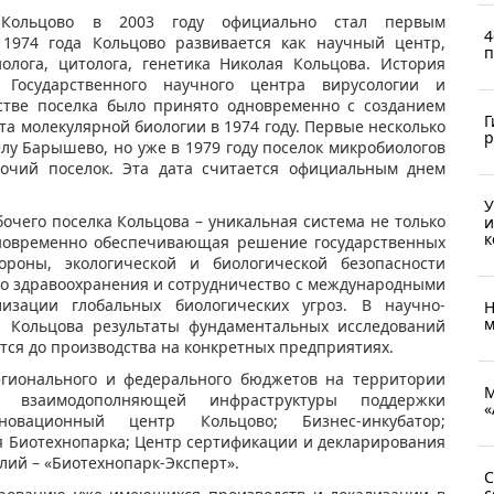
 Кольцово в 2003 году официально стал первым
4
 1974 года Кольцово развивается как научный центр,
п
олога, цитолога, генетика Николая Кольцова. История
Государственного научного центра вирусологии и
ьстве поселка было принято одновременно с созданием
Г
та молекулярной биологии в 1974 году. Первые несколько
р
елу Барышево, но уже в 1979 году поселок микробиологов
бочий поселок. Эта дата считается официальным днем
У
очего поселка Кольцова – уникальная система не только
и
к
дновременно обеспечивающая решение государственных
роны, экологической и биологической безопасности
го здравоохранения и сотрудничество с международными
зации глобальных биологических угроз. В научно-
Н
м
а Кольцова результаты фундаментальных исследований
тся до производства на конкретных предприятиях.
егионального и федерального бюджетов на территории
М
с взаимодополняющей инфраструктуры поддержки
«
новационный центр Кольцово; Бизнес-инкубатор;
я Биотехнопарка; Центр сертификации и декларирования
лий – «Биотехнопарк-Эксперт».
С
с