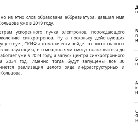
Д
п
но из этих слов образована аббревиатура, давшая имя
ольцова уже в 2019 году.
В
етрам ускоренного пучка электронов, порождающего
п
колению синхротронов. Ну а поскольку действующих
и
существует, СКИФ автоматически войдет в список главных
 в эксплуатацию, его мощностями смогут пользоваться до
аботает уже в 2024 году, а запуск центра синхротронного
Б
а 2034 год. Именно тогда будут запущены все 30
п
чнется реализация целого ряда инфраструктурных и
 Кольцова.
А
к
н
9
С
Я
Н