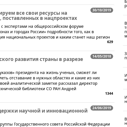
Б
р
30/10/2019
руем все свои ресурсы на
 поставленных в нацпроектах
В
л с экспертами на общероссийском форуме
т
п
нах и городах России» подробности того, как в
м
ция национальных проектов и каким станет наш регион
629
З
14/05/2018
п
кого развития страны в разрезе
й
 указов» президента на жизнь ученых, сможет ли
И
леть отставание в нужных областях и какие из них
м
своей аналитической заметке рассказал директор
ехнической библиотеки СО РАН Андрей
1344
И
н
24/06/2019
держки научной и инновационной
В
н
группы Государственного совета Российской Федерации