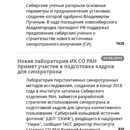
​Сибирские ученые раскрыли основные
параметры и предназначение установки,
создание которой одобрено Владимиром
Путиным. В ходе посещения новосибирского
Академгородка президент РФ поддержал
предложение сибирских ученых о
строительстве нового источника
1626
синхротронного излучения (СИ).
24/06/2019
Новая лаборатория ИК СО РАН
примет участие в подготовке кадров
для синхротрона
​Лаборатория перспективных синхротронных
методов исследования, созданная в конце 2018
года в Институте катализа Сибирского
отделения РАН, займется разработкой
стратегии использования синхротрона и
подготовкой кадров для Центра коллективного
пользования "Сибирский кольцевой источник
фотонов" (ЦКП "СКИФ"), входящего в нацпроект
"Наука", сообщил ТАСС директор Института
910
катализа СО РАН Валерий Бухтияров.