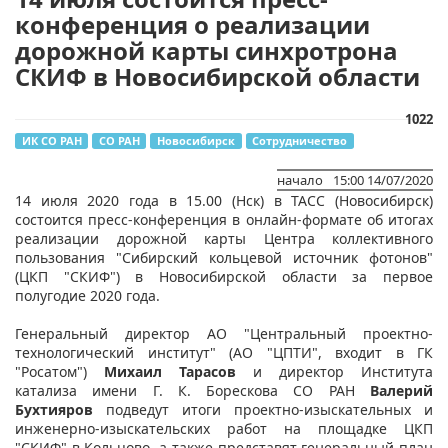
конференция о реализации
дорожной карты синхротрона
СКИФ в Новосибирской области
1022
ИК СО РАН
СО РАН
Новосибирск
Сотрудничество
начало
15:00 14/07/2020
​14 июля 2020 года в 15.00 (Нск) в ТАСС (Новосибирск)
состоится пресс-конференция в онлайн-формате об итогах
реализации дорожной карты Центра коллективного
пользования "Сибирский кольцевой источник фотонов"
(ЦКП "СКИФ") в Новосибирской области за первое
полугодие 2020 года.
Генеральный директор АО "Центральный проектно-
технологический институт" (АО "ЦПТИ", входит в ГК
"Росатом")
Михаил Тарасов
и директор Института
катализа имени Г. К. Борескова СО РАН
Валерий
Бухтияров
подведут итоги проектно-изыскательных и
инженерно-изыскательских работ на площадке ЦКП
"СКИФ" в Кольцово, а также представят генеральный план