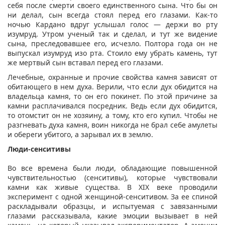
себя после смерти своего единственного сына. Что бы он
ни делал, сын всегда стоял перед его глазами. Как-то
ночью Кардано вдруг услышал голос — держи во рту
изумруд. Утром ученый так и сделал, и тут же видение
сына, преследовавшее его, исчезло. Полтора года он не
выпускал изумруд изо рта. Стоило ему убрать камень, тут
же мертвый сын вставал перед его глазами.
Лечебные, охранные и прочие свойства камня зависят от
обитающего в нем духа. Верили, что если дух обидится на
владельца камня, то он его покинет. По этой причине за
камни расплачивался посредник. Ведь если дух обидится,
то отомстит он не хозяину, а тому, кто его купил. Чтобы не
разгневать духа камня, воин никогда не брал себе амулеты
и обереги убитого, а зарывал их в землю.
Люди-сенситивы
Во все времена были люди, обладающие повышенной
чувствительностью (сенситивы), которые чувствовали
камни как живые существа. В XIX веке проводили
эксперимент с одной женщиной-сенситивом. За ее спиной
раскладывали образцы, и испытуемая с завязанными
глазами рассказывала, какие эмоции вызывает в ней