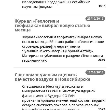
Исследования поддержаны Российским
3802
научным фондом.
25/10/2016
Журнал «Геология и
геофизика» выбрал новую статью
месяца
​Журнал «Геология и геофизика» выбрал новую
статью месяца. Ей стала работа «Геологическое
строение, рельеф и неотектоника
Чулышманского нагорья (Горный Алтай)».
Материал опубликован в разделе «Тектоника и
2660
геодинамика».
12/03/2018
Снег помог ученым оценить
качество воздуха в Новосибирске
​Специалисты Института геологии и
минералогии СО РАН и Института ядерной
физики имени Будкера СО РАН
проанализировали элементный состав твердых
осадков снежного покрова в парковых зонах
1577
Новосибирска и его окрестностях.