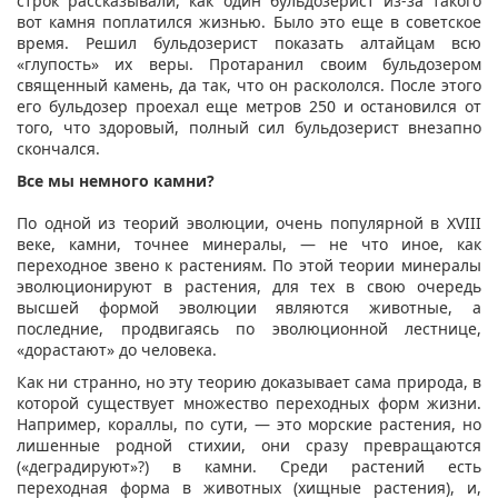
строк рассказывали, как один бульдозерист из-за такого
вот камня поплатился жизнью. Было это еще в советское
время. Решил бульдозерист показать алтайцам всю
«глупость» их веры. Протаранил своим бульдозером
священный камень, да так, что он раскололся. После этого
его бульдозер проехал еще метров 250 и остановился от
того, что здоровый, полный сил бульдозерист внезапно
скончался.
Все мы немного камни?
По одной из теорий эволюции, очень популярной в XVIII
веке, камни, точнее минералы, — не что иное, как
переходное звено к растениям. По этой теории минералы
эволюционируют в растения, для тех в свою очередь
высшей формой эволюции являются животные, а
последние, продвигаясь по эволюционной лестнице,
«дорастают» до человека.
Как ни странно, но эту теорию доказывает сама природа, в
которой существует множество переходных форм жизни.
Например, кораллы, по сути, — это морские растения, но
лишенные родной стихии, они сразу превращаются
(«деградируют»?) в камни. Среди растений есть
переходная форма в животных (хищные растения), и,