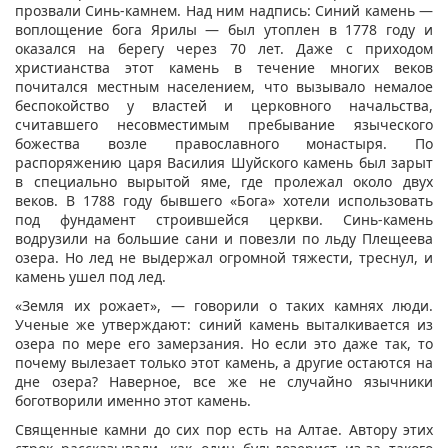
прозвали Синь-камнем. Над ним надпись: Синий камень —
воплощение бога Ярилы — был утоплен в 1778 году и
оказался на берегу через 70 лет. Даже с приходом
христианства этот камень в течение многих веков
почитался местным населением, что вызывало немалое
беспокойство у властей и церковного начальства,
считавшего несовместимым пребывание языческого
божества возле православного монастыря. По
распоряжению царя Василия Шуйского камень был зарыт
в специально вырытой яме, где пролежал около двух
веков. В 1788 году бывшего «Бога» хотели использовать
под фундамент строившейся церкви. Синь-камень
водрузили на большие сани и повезли по льду Плещеева
озера. Но лед не выдержал огромной тяжести, треснул, и
камень ушел под лед.
«Земля их рожает», — говорили о таких камнях люди.
Ученые же утверждают: синий камень выталкивается из
озера по мере его замерзания. Но если это даже так, то
почему вылезает только этот камень, а другие остаются на
дне озера? Наверное, все же не случайно язычники
боготворили именно этот камень.
Священные камни до сих пор есть на Алтае. Автору этих