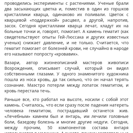
проводились эксперименты с растениями. Ученые брали
два засыхающих цветка и, поместив в один из горшков
кристаллики кварца, одинаково их поливали. Цветок с
кварцевой «поддержкой» расцвел, а другой, напротив,
засох. Сегодня кристаллами кварца лечат, кладут их на
больные точки и, говорят, помогает. А камень гематит (как
свидетельствуют опыты Гей-Люссака и других известных
ученых) снижает давление, и не только. Считается, что
гематит помогает от болезней крови, не случайно в народе
его называют попросту «кровавик».
Вазари, автор жизнеописаний мастеров живописи
Возрождения, описывает случай, который он видел
собственными глазами. У одного знаменитого художника
пошла из носа кровь, да так сильно, что он начал терять
сознание. Маэстро потерли между лопаток гематитом, и
кровь перестала течь.
Раньше все, кто работал на высоте, носили с собой этот
камень. Считалось, что если сразу после падения натереть
человека гематитом, пострадавший останется жив.
«Лечебным» камнем был и янтарь, им лечили головные
боли, базедову болезнь и многие другие недуги. Сегодня,
между прочим, 50 компонентов состава янтаря