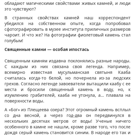
обладают магическими свойствами живых камней, и люди
это чувствуют?
В странных свойствах камней наш корреспондент
убедился на собственном опыте, когда попробовал
сфотографировать в музее института приличных размеров
чароит. И что же? На фотографии фиолетовый камень стал
голубым!
Священные камни — особая ипостась
Священным камням издавна поклонялись разные народы.
С каждым из них связана своя легенда. Например,
всемирно известная мусульманская святыня Кааба
считалась когда-то белой, но почернела из-за людских
грехов. Согласно легенде завоеватели вытащили каабу с ее
места и бросили священный камень в воду, но, к
изумлению грабителей, кааба не утонула, а… плавала на
поверхности воды.
А «Бог» из Плещеева озера? Этот огромный камень всплыл
со дна весной, а через год-два он передвинулся в
нескольких десятках метров от воды! Ученые ничего
особенного в камне не нашли, кроме разве того, что после
дождя серый камень становится синим. В народе его так и