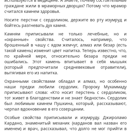
используются в медицине. А знаете, почему состоятельные
граждане жили в мраморных дворцах? Потому что мрамор
считался камнем здоровья.
Носите перстни с сердоликом, держите во рту изумруд и
бойтесь разгневать дух камня.
Камням приписывали не только лечебные, но и
«охранные» свойства. Считалось, например, что
брошенный в чашу с ядом жемчуг, алмаз или безар (есть
такой камень) изменит цвет напитка. Теперь известно, что,
по крайней мере, относительно безара предки не
ошибались. Этот камень впитывает в себя мышьяк
(который предпочитали средневековые отравители),
вытягивая его из напитка.
Охранными свойствами обладал и алмаз, но особенно
наши предки любили сердолик. Пророку Мухаммаду
приписывают слова: «Кто носит перстень с сердоликом,
тот живет в благоденствии и не знает бедности». Сердолик
был любимым камнем Пушкина, который, рассказывают,
черпал вдохновение в его созерцании.
Особые свойства приписывали и изумруду. Джироламо
Кардано, знаменитый механик (карданов вал назван его
именем) и врач, рассказывал, что долго не мог прийти в