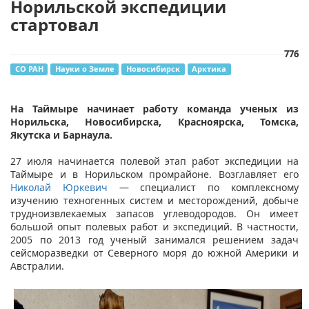
Норильской экспедиции
стартовал
776
СО РАН
Науки о Земле
Новосибирск
Арктика
На Таймыре начинает работу команда ученых из
Норильска, Новосибирска, Красноярска, Томска,
Якутска и Барнаула.
27 июля начинается полевой этап работ экспедиции на
Таймыре и в Норильском промрайоне. Возглавляет его
Николай Юркевич​
— специалист по комплексному
изучению техногенных систем и месторождений, добыче
трудноизвлекаемых запасов углеводородов. Он имеет
большой опыт полевых работ и экспедиций. В частности,
2005 по 2013 год ученый занимался решением задач
сейсморазведки от Северного моря до южной Америки и
Австралии.