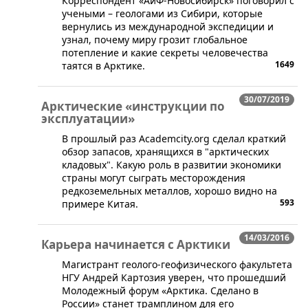
Корреспондент «АиФ-Новосибирск» поговорил с
учеными – геологами из Сибири, которые
вернулись из международной экспедиции и
узнал, почему миру грозит глобальное
потепление и какие секреты человечества
1649
таятся в Арктике.
30/07/2019
Арктические «инструкции по
эксплуатации»
​В прошлый раз Аcademcity.org сделал краткий
обзор запасов, хранящихся в "арктических
кладовых". Какую роль в развитии экономики
страны могут сыграть месторождения
редкоземельных металлов, хорошо видно на
593
примере Китая.
14/03/2016
Карьера начинается с Арктики
​Магистрант геолого-геофизического факультета
НГУ Андрей Картозия уверен, что прошедший
Молодежный форум «Арктика. Сделано в
России» станет трамплином для его