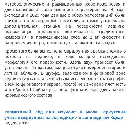
метеорологических и радиационных (коротковолновая и
длинноволновая составляющие) характеристик. В ходе
экспедиции 2020 года данные с обоих метеостанций были
считаны на электронные носители, а также установлена
дополнительная станция на поверхности ледника,
позволяющая проводить вертикальные градиентные
измерения (в приледниковом слое до 2 м) скорости и
направления ветра, температуры и влажности воздуха.
Кроме того была выполнена маршрутная съёмка снежного
покрова на леднике, в ходе которой исследована
морфология его поверхности. Вдоль двух трансект были
установлены 4 пластиковые рейки для измерения скорости
летней абляции. В шурфе, заложенном в фирновой зоне
ледника (Иркутская ветвь) была исследована стратиграфия
снежно-фирнового покрова, послойно измерена плотность
и отобрано 14 образцов снега, фирна и льда для анализа
их химического состава.
Реликтовый лёд они изучают в июле. Иркутские
учёные вернулись из экспедиции в заповедный Кодар
-
видеосюжет.