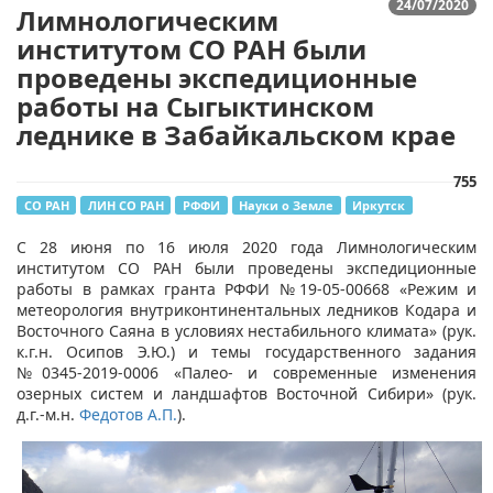
24/07/2020
Лимнологическим
институтом СО РАН были
проведены экспедиционные
работы на Сыгыктинском
леднике в Забайкальском крае
755
СО РАН
ЛИН СО РАН
РФФИ
Науки о Земле
Иркутск
​C 28 июня по 16 июля 2020 года Лимнологическим
институтом СО РАН были проведены экспедиционные
работы в рамках гранта РФФИ №19-05-00668 «Режим и
метеорология внутриконтинентальных ледников Кодара и
Восточного Саяна в условиях нестабильного климата» (рук.
к.г.н. Осипов Э.Ю.) и темы государственного задания
№0345-2019-0006 «Палео- и современные изменения
озерных систем и ландшафтов Восточной Сибири» (рук.
д.г.-м.н.
Федотов А.П.
).