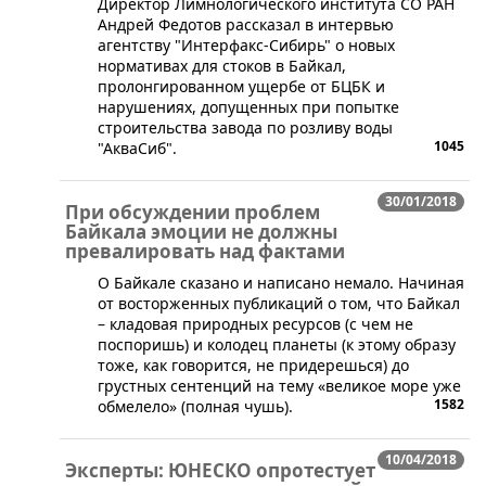
​Директор Лимнологического института СО РАН
Андрей Федотов рассказал в интервью
агентству "Интерфакс-Сибирь" о новых
нормативах для стоков в Байкал,
пролонгированном ущербе от БЦБК и
нарушениях, допущенных при попытке
строительства завода по розливу воды
1045
"АкваСиб".
30/01/2018
При обсуждении проблем
Байкала эмоции не должны
превалировать над фактами
​О Байкале сказано и написано немало. Начиная
от восторженных публикаций о том, что Байкал
– кладовая природных ресурсов (с чем не
поспоришь) и колодец планеты (к этому образу
тоже, как говорится, не придерешься) до
грустных сентенций на тему «великое море уже
1582
обмелело» (полная чушь).
10/04/2018
Эксперты: ЮНЕСКО опротестует