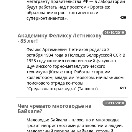
мегагранту правительства РФ — в лаборатории
будут работать над проектом «Орогенез:
образование и рост континентов и
429
суперконтинентов».
03/10/2019
Академику Феликсу Летникову
- 85 лет!
​Феликс Артемьевич Летников родился 3
октября 1934 года в Полоцке Белорусской ССР. В
1953 году окончил геологический факультет
Щучинского горно-металлургического
техникума (Казахстан). Работал старшим
коллектором, младшим геологом, начальником
поискового отряда конторы
613
"Средаззолоторазведка" (Ташкент).
03/11/2018
Чем чревато многоводье на
Байкале?
Маловодье Байкала – плохо, но и многоводье
грозит неприятностями для экологии и людей.
Маловодный период на Байкале, который