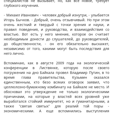
специалистов не вызывает, но, как все новое, требует
глубокого изучения.
- Михаил Иванович - человек добрый изнутри, - улыбается
Игорь Бычков. - Добрый, очень отзывчивый. Но при этом
очень жесткий и твердый с точки зрения и науки, и
правил поведения, и руководства, и взаимодействия со
властью. Вот есть у него мнение, которое он считает
необходимым донести до слушателей, до руководителей,
до общественности, - он его обязательно выскажет,
независимо от того, какими могут быть последствия для
него лично.
Вспоминаю, как в августе 2009 года на экологической
конференции в Листвянке, которую после своего
погружения на дно Байкала провел Владимир Путин, в то
время глава правительства, Кузьмин оказался
единственным, кто безо всяких оговорок заявил, что
целлюлозно-бумажному комбинату на Байкале не место. И
обосновал это утверждение не только экологическими
причинами, на которые у властей всех уровней уже
выработался стойкий иммунитет, но и гуманитарными, а
также "святая святых" для реалий той поры -
экономическими. А еще вспомнились выступления