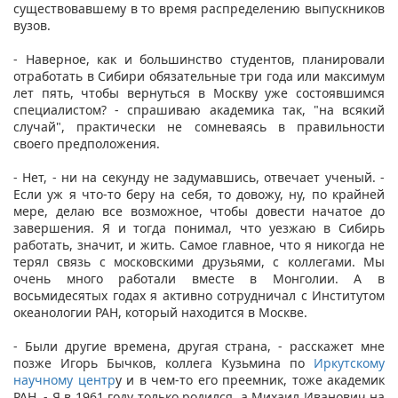
существовавшему в то время распределению выпускников
вузов.
- Наверное, как и большинство студентов, планировали
отработать в Сибири обязательные три года или максимум
лет пять, чтобы вернуться в Москву уже состоявшимся
специалистом? - спрашиваю академика так, "на всякий
случай", практически не сомневаясь в правильности
своего предположения.
- Нет, - ни на секунду не задумавшись, отвечает ученый. -
Если уж я что-то беру на себя, то довожу, ну, по крайней
мере, делаю все возможное, чтобы довести начатое до
завершения. Я и тогда понимал, что уезжаю в Сибирь
работать, значит, и жить. Самое главное, что я никогда не
терял связь с московскими друзьями, с коллегами. Мы
очень много работали вместе в Монголии. А в
восьмидесятых годах я активно сотрудничал с Институтом
океанологии РАН, который находится в Москве.
- Были другие времена, другая страна, - расскажет мне
позже Игорь Бычков, коллега Кузьмина по
Иркутскому
научному центр
у и в чем-то его преемник, тоже академик
РАН. - Я в 1961 году только родился, а Михаил Иванович на