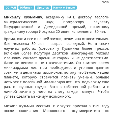
1209
СО РАН
Юбилеи
Иркутск
Науки о Земле
Михаилу Кузьмину,
академику РАН, доктору геолого-
минералогических наук, профессору, лауреату
Государственной и Демидовской премий, почетному
гражданину города Иркутска 20 июня исполняется 80 лет.
Время, как и все в нашей жизни, величина относительная.
Для человека 80 лет - возраст солидный. Но в своих
научных работах (которых у Кузьмина более трехсот,
включая более полутора десятков монографий) Михаил
Иванович считает время не годами и не десятилетиями.
Даже не веками и не тысячелетиями. Он считает время
миллиардами лет, при необходимости уточняя данные
сотнями и десятками миллионов, потому что Земле, нашей
планете, которую стремится познать ученый, больше
четырех с половиной миллиардов лет. Это, подчеркну еще
раз, в научных трудах. Зато в собственной работе и в
личной жизни у него на счету каждая минута. Чтобы
успеть сделать максимум возможного.
Михаил Кузьмин москвич. В Иркутск приехал в 1960 году
после окончания Московского госуниверситета по