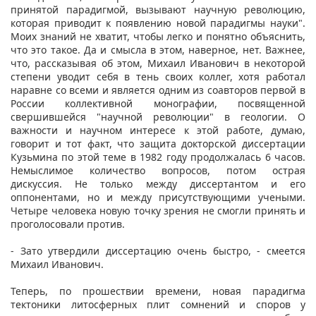
принятой парадигмой, вызывают научную революцию,
которая приводит к появлению новой парадигмы науки".
Моих знаний не хватит, чтобы легко и понятно объяснить,
что это такое. Да и смысла в этом, наверное, нет. Важнее,
что, рассказывая об этом, Михаил Иванович в некоторой
степени уводит себя в тень своих коллег, хотя работал
наравне со всеми и является одним из соавторов первой в
России коллективной монографии, посвященной
свершившейся "научной революции" в геологии. О
важности и научном интересе к этой работе, думаю,
говорит и тот факт, что защита докторской диссертации
Кузьмина по этой теме в 1982 году продолжалась 6 часов.
Немыслимое количество вопросов, потом острая
дискуссия. Не только между диссертантом и его
оппонентами, но и между присутствующими учеными.
Четыре человека новую точку зрения не смогли принять и
проголосовали против.
- Зато утвердили диссертацию очень быстро, - смеется
Михаил Иванович.
Теперь, по прошествии времени, новая парадигма
тектоники литосферных плит сомнений и споров у