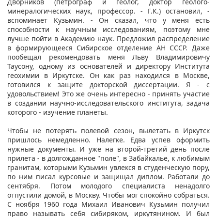
Дворников (петрограф и геолог, доктор геолого-
минералогических наук, профессор. - Г.К.) остановил, -
вспоминает Кузьмин. - Он сказал, что у меня есть
способности к научным исследованиям, поэтому мне
лучше пойти в Академию наук. Предложил распределение
в формирующееся Сибирское отделение АН СССР. Даже
пообещал рекомендовать меня Льву Владимировичу
Таусону, одному из основателей и директору Института
геохимии в Иркутске. Он как раз находился в Москве,
готовился к защите докторской диссертации. Я - с
удовольствием! Это же очень интересно - принять участие
в создании научно-исследовательского института, задача
которого - изучение планеты.
Чтобы не потерять полевой сезон, вылетать в Иркутск
пришлось немедленно. Налегке. Едва успев оформить
нужные документы. И уже на второй-третий день после
прилета - в долгожданное "поле", в Забайкалье, к любимым
гранитам, которыми Кузьмин увлекся в студенческую пору,
по ним писал курсовые и защищал диплом. Работали до
сентября. Потом молодого специалиста ненадолго
отпустили домой, в Москву. Чтобы мог спокойно собраться.
С ноября 1960 года Михаил Иванович Кузьмин получил
право называть себя сибиряком, иркутянином. И был