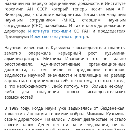
назначен на первую официальную должность в Институте
геохимии АН СССР, который теперь носит имя А.П.
Виноградова, - старшим лаборантом. Потом стал младшим
научным сотрудником (МНС), старшим научным
сотрудником (СНС), завлабом... И так вплоть до должности
директора
Института геохимии
СО РАН и председателя
Президиума
Иркутского научного центр
а.
Научная известность Кузьмина - исследователя планеты
заметно опережала карьерный рост Кузьмина-
администратора. Михаила Ивановича это не сильно
расстраивало. Административные, организационные
должности, в том числе и придающие внешнюю
видимость научной значимости и влияющие на размер
зарплаты, он принимал на себя не потому, что этого хотел,
а "по необходимости". Либо потому, что "больше некому",
либо для получения новых исследовательских
возможностей.
В 1989 году, когда наука уже задыхалась от безденежья,
коллектив Института геохимии избрал Михаила Кузьмина
своим директором. Начались "лихие" девяностые, и стало
совсем плохо. Денег нет ни на исследования, ни на