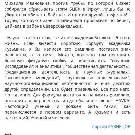
Михаила Ивановича против трубы, по которой бизнес
собирался сбрасывать стоки БЦБК в Иркут, лишь бы не
убирать комбинат с Байкала. И против другой - нефтяной -
трубы, которую бизнес планировал проложить по берегу
Байкала в районе Северобайкальска.
- Наука - это его стезя, - считает академик Бычков. - Это его
жизнь. Если вывести короткую формулу академика
Кузьмина, я бы написал его фамилию, поставил знак
равенства, а за ним... Можно, конечно, там поставить
большую фигурную скобку и перечислить: "научные
исследования и аналитика", "общественная деятельность",
"редакционная деятельность в научных журналах",
"воспитание молодежи", "руководство коллективами",
научно-организационная деятельность" и еще десяток-
другой определений. Все будет правильно. Все про него.
Но - длинно. Для формулы достаточно написать фамилию,
поставить знак равенства и одно большое слово - НАУКА!
Настоящий ученый и должен быть таким, как
перечисляется в первом варианте. А Кузьмин и есть
настоящий. Ученый и человек.
Георгий КУЗНЕЦОВ