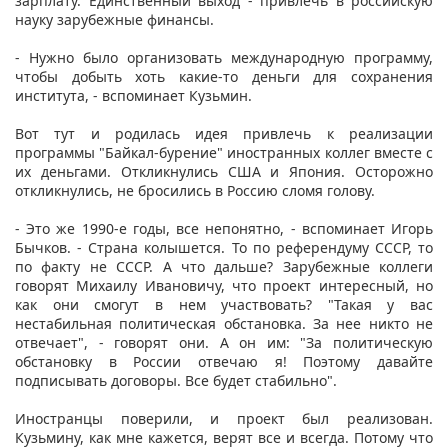
зарплату. Единственный выход - привлечь в российскую
науку зарубежные финансы.
- Нужно было организовать международную программу,
чтобы добыть хоть какие-то деньги для сохранения
института, - вспоминает Кузьмин.
Вот тут и родилась идея привлечь к реализации
программы "Байкал-бурение" иностранных коллег вместе с
их деньгами. Откликнулись США и Япония. Осторожно
откликнулись, не бросились в Россию сломя голову.
- Это же 1990-е годы, все непонятно, - вспоминает Игорь
Бычков. - Страна колышется. То по референдуму СССР, то
по факту не СССР. А что дальше? Зарубежные коллеги
говорят Михаилу Ивановичу, что проект интересный, но
как они смогут в нем участвовать? "Такая у вас
нестабильная политическая обстановка. За нее никто не
отвечает", - говорят они. А он им: "За политическую
обстановку в России отвечаю я! Поэтому давайте
подписывать договоры. Все будет стабильно".
Иностранцы поверили, и проект был реализован.
Кузьмину, как мне кажется, верят все и всегда. Потому что