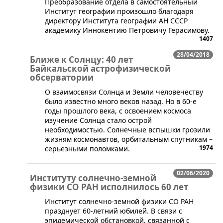
Преобразование отдела в самостоятельный
Институт географии произошло благодаря
директору Института географии АН СССР
академику Иннокентию Петровичу Герасимову.
1407
28/04/2018
Ближе к Солнцу: 40 лет
Байкальской астрофизической
обсерватории
​О взаимосвязи Солнца и Земли человечеству
было известно много веков назад. Но в 60-е
годы прошлого века, с освоением космоса
изучение Солнца стало острой
необходимостью. Солнечные вспышки грозили
жизням космонавтов, орбитальным спутникам –
1974
серьезными поломками.
02/06/2020
Институту солнечно-земной
физики СО РАН исполнилось 60 лет
Институт солнечно-земной физики СО РАН
празднует 60-летний юбилей. В связи с
эпидемической обстановкой, связанной с