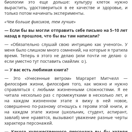
биологии это еще дольше: культуру клеток нужно
вырастить, удостовериться в ее качестве и здоровье, и
только потом начинать эксперименты.
«Чем больше фиксиков, тем лучше»
— Если бы вы могли отправить себе письмо на 5–10 лет
назад в прошлое, что бы вы там написали?
— «Обязательно слушай свою интуицию как ученого». У
меня было слишком много сомнений, на которые я тратила
время. Теперь я этого не делаю (или почти не делаю ☺
если уместно тут поставить смайлик ☺).
— У вас есть любимая книга?
— Это «Унесенные ветром» Маргарет Митчелл —
философия жизни, философия того, как можно и нужно
справляться с любыми жизненными сложностями. Я ее
читала несколько раз с промежутками в несколько лет, и
на каждом жизненном этапе я вижу в ней новое,
совершенно по-разному отношусь к героям этой книги, и
на каждом этапе жизни (школьник, студент, аспирант,
завлаб) мне нравятся, вызывают уважение разные черты
характера персонажей.
— Какого художественного персонажа вы бы хотели