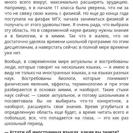
много всего вокруг, максимально расширять эрудицию.
Например, я в начале 11 класса была уверена, что ни за
что не свяжу свою жизнь с физикой. Но еще до конца года
поступила на физфак МГУ, начала заниматься физикой и
получать от этого удовольствие. Я очень рада, что выбрала
эту область. Но в современной науке физику нужны знания
и в биологии, и в химии. Так что я жалею, что не
достаточно уделяла времени школьной программе по этим
дисциплинам, а наверстать сейчас в полной мере времени
уже нет.
Вообще, в современном мире актуальны и востребованы
люди, которые говорят на нескольких языках, — я имею в
виду не только на иностранных языках, а на языках разных
наук. Востребованы биологи, которые понимают
физические явления, эффекты, терминологию и при этом
разбираются в основах химии, и наоборот. Такие стыки
наук сейчас — самое актуальное, и потому школьникам я
посоветовала бы не выбирать что-то конкретное, а
наоборот, расширять свои знания. Время углубиться в
определенную область еще будет, а время читать всего и
побольше, все, что попадается на глаза, — это как раз
школьный период.
— Кстати об иностранных языках, какие вы знаете?