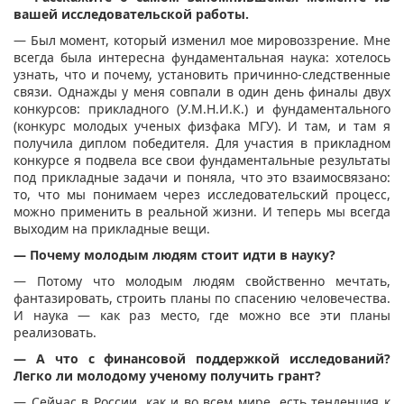
вашей исследовательской работы.
— Был момент, который изменил мое мировоззрение. Мне
всегда была интересна фундаментальная наука: хотелось
узнать, что и почему, установить причинно-следственные
связи. Однажды у меня совпали в один день финалы двух
конкурсов: прикладного (У.М.Н.И.К.) и фундаментального
(конкурс молодых ученых физфака МГУ). И там, и там я
получила диплом победителя. Для участия в прикладном
конкурсе я подвела все свои фундаментальные результаты
под прикладные задачи и поняла, что это взаимосвязано:
то, что мы понимаем через исследовательский процесс,
можно применить в реальной жизни. И теперь мы всегда
выходим на прикладные вещи.
— Почему молодым людям стоит идти в науку?
— Потому что молодым людям свойственно мечтать,
фантазировать, строить планы по спасению человечества.
И наука — как раз место, где можно все эти планы
реализовать.
— А что с финансовой поддержкой исследований?
Легко ли молодому ученому получить грант?
— Сейчас в России, как и во всем мире, есть тенденция к