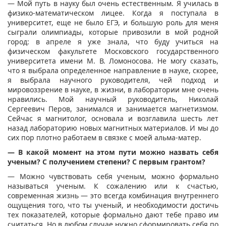
— Мой путь в науку был очень естественным. Я училась в
физико-математическом лицее. Когда я поступала в
университет, еще не было ЕГЭ, и большую роль для меня
сыграли олимпиады, которые привозили в мой родной
город: в апреле я уже знала, что буду учиться на
физическом факультете Московского государственного
университета имени М. В. Ломоносова. Не могу сказать,
что я выбрала определенное направление в науке, скорее,
я выбрала научного руководителя, чей подход и
мировоззрение в науке, в жизни, в лаборатории мне очень
нравились. Мой научный руководитель, Николай
Сергеевич Перов, занимался и занимается магнетизмом.
Сейчас я магнитолог, основала и возглавила шесть лет
назад лабораторию новых магнитных материалов. И мы до
сих пор плотно работаем в связке с моей альма-матер.
— В какой момент на этом пути можно назвать себя
ученым? С получением степени? С первым грантом?
— Можно чувствовать себя ученым, можно формально
называться ученым. К сожалению или к счастью,
современная жизнь — это всегда комбинация внутреннего
ощущения того, что ты ученый, и необходимости достичь
тех показателей, которые формально дают тебе право им
считаться. Но в любом случае нужно сформировать себя по