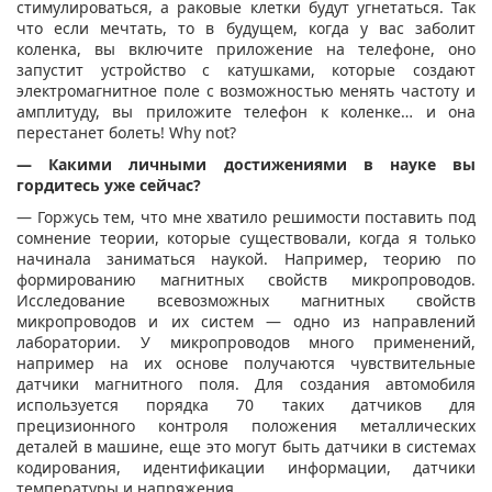
стимулироваться, а раковые клетки будут угнетаться. Так
что если мечтать, то в будущем, когда у вас заболит
коленка, вы включите приложение на телефоне, оно
запустит устройство с катушками, которые создают
электромагнитное поле с возможностью менять частоту и
амплитуду, вы приложите телефон к коленке… и она
перестанет болеть! Why not?
— Какими личными достижениями в науке вы
гордитесь уже сейчас?
— Горжусь тем, что мне хватило решимости поставить под
сомнение теории, которые существовали, когда я только
начинала заниматься наукой. Например, теорию по
формированию магнитных свойств микропроводов.
Исследование всевозможных магнитных свойств
микропроводов и их систем — одно из направлений
лаборатории. У микропроводов много применений,
например на их основе получаются чувствительные
датчики магнитного поля. Для создания автомобиля
используется порядка 70 таких датчиков для
прецизионного контроля положения металлических
деталей в машине, еще это могут быть датчики в системах
кодирования, идентификации информации, датчики
температуры и напряжения.