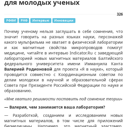
для молодых ученых
326
РФФИ
РНФ
Интервью
Инновации
​Почему ученому нельзя заглушать в себе сомнения, что
значит говорить на разных языках науки, персонажей
какого мультфильма не хватает в физической лаборатории
и как магнитные свойства микропроводов помогут
медицине, читайте в интервью Indicator.Ru с заведующей
лабораторией новых магнитных материалов Балтийского
федерального университета имени Иммануила Канта
Валерией Родионовой
для проекта «Я в науке», который
проводится совместно с Координационным советом по
делам молодежи в научной и образовательной сферах
Совета при Президенте Российской Федерации по науке и
образованию.
«Мне хватило решимости поставить под сомнение теории»
— Валерия, чем занимается ваша лаборатория?
— Разработкой, созданием и исследованием новых
магнитных материалов, в том числе для приложений
биомедицины. Например, это магнитный эластомер,