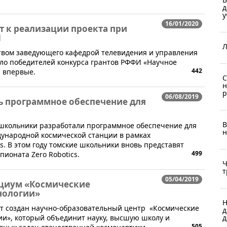
д
у
16/01/2020
т к реализации проекта при
И
Л
ством заведующего кафедрой телевидения и управления
сло победителей конкурса грантов РФФИ «Научное
442
я впервые.
C
н
р
06/08/2019
ь программное обеспечение для
В
а школьники разработали программное обеспечение для
н
дународной космической станции в рамках
s. В этом году томские школьники вновь представят
499
ионата Zero Robotics.
Ч
т
05/04/2019
рциум «Космические
нологии»
Н
ет создан научно-образовательный центр «Космические
д
д
и», который объединит науку, высшую школу и
505