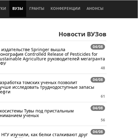
УКИ
ВУЗЫ
ГРАНТЫ
КОНФЕРЕНЦИИ
АНОНСЫ
Новости ВУЗов
04/08
 издательстве Springer вышла
онография Controlled Release of Pesticides for
ustainable Agriculture руководителей мегагранта
СФУ
48
04/08
азработка томских ученых позволит
учше исследовать труднодоступные запасы
ефти
61
04/08
косистемы Тувы под пристальным
ниманием ученых
56
04/08
 НГУ изучили, как белки сталкивают друг