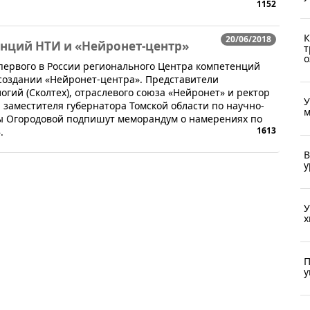
1152
К
20/06/2018
енций НТИ и «Нейронет-центр»
т
о
 первого в России регионального Центра компетенций
создании «Нейронет-центра». Представители
логий (Сколтех), отраслевого союза «Нейронет» и ректор
У
 заместителя губернатора Томской области по научно-
м
ы Огородовой подпишут меморандум о намерениях по
1613
.
В
у
У
х
П
у