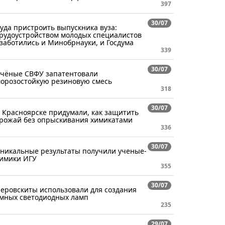
397
30/07
уда пристроить выпускника вуза:
рудоустройством молодых специалистов
заботились и Минобрнауки, и Госдума
339
30/07
чёные СВФУ запатентовали
орозостойкую резиновую смесь
318
30/07
 Красноярске придумали, как защитить
рожай без опрыскивания химикатами
336
30/07
никальные результаты получили ученые-
имики ИГУ
355
30/07
еровскиты использовали для создания
мных светодиодных ламп
235
29/07