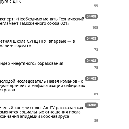
руга с ДНК
66
04/08
ксперт: «Необходимо менять Технический
егламент Таможенного союза 021»
105
04/08
етняя школа СУНЦ НГУ: впервые — в
нлайн-формате
73
04/08
идер «нефтяного» образования
75
04/08
олодой исследователь Павел Романов - о
деле врачей» и мифологизации сибирских
строгов.
81
04/08
ченый-конфликтолог АлтГУ рассказал как
зменятся социальные отношения после
кончания эпидемии коронавируса
89