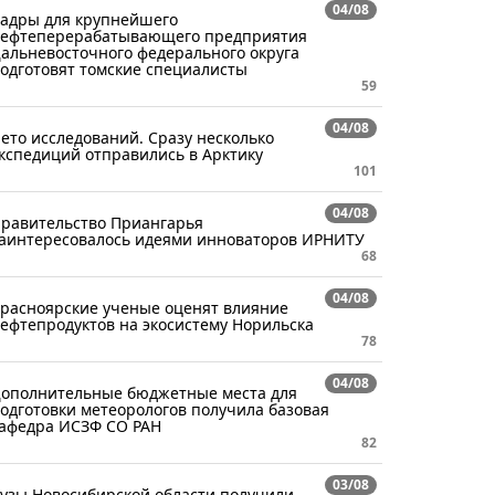
04/08
адры для крупнейшего
ефтеперерабатывающего предприятия
альневосточного федерального округа
одготовят томские специалисты
59
04/08
ето исследований. Сразу несколько
кспедиций отправились в Арктику
101
04/08
равительство Приангарья
аинтересовалось идеями инноваторов ИРНИТУ
68
04/08
расноярские ученые оценят влияние
ефтепродуктов на экосистему Норильска
78
04/08
ополнительные бюджетные места для
одготовки метеорологов получила базовая
афедра ИСЗФ СО РАН
82
03/08
узы Новосибирской области получили