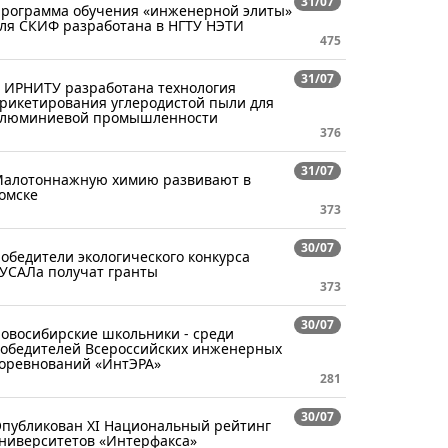
31/07
рограмма обучения «инженерной элиты»
ля СКИФ разработана в НГТУ НЭТИ
475
31/07
 ИРНИТУ разработана технология
рикетирования углеродистой пыли для
люминиевой промышленности
376
31/07
алотоннажную химию развивают в
омске
373
30/07
обедители экологического конкурса
УСАЛа получат гранты
373
30/07
овосибирские школьники - среди
обедителей Всероссийских инженерных
оревнований «ИнтЭРА»
281
30/07
публикован XI Национальный рейтинг
ниверситетов «Интерфакса»