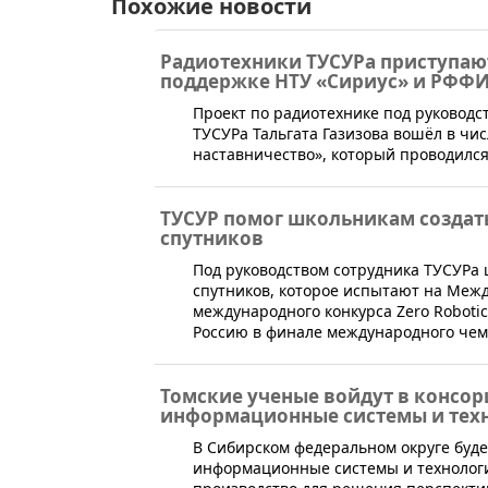
Похожие новости
Радиотехники ТУСУРа приступаю
поддержке НТУ «Сириус» и РФФ
​Проект по радиотехнике под руковод
ТУСУРа Тальгата Газизова вошёл в чи
наставничество», который проводилс
ТУСУР помог школьникам создат
спутников
​Под руководством сотрудника ТУСУР
спутников, которое испытают на Меж
международного конкурса Zero Robotic
Россию в финале международного чемп
Томские ученые войдут в консо
информационные системы и тех
​В Сибирском федеральном округе буд
информационные системы и технологи