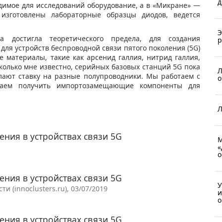
д
одимое для исследований оборудование, а в «Микране» —
изготовлены лабораторные образцы диодов, ведется
Э
а достигла теоретического предела, для создания
р
ля устройств беспроводной связи пятого поколения (5G)
 материалы, такие как арсенид галлия, нитрид галлия,
колько мне известно, серийных базовых станций 5G пока
Л
елают ставку на разные полупроводники. Мы работаем с
о
ваем получить импортозамещающие компоненты для
Л
ения в устройствах связи 5G
М
«
о
ения в устройствах связи 5G
У
и (innoclusters.ru), 03/07/2019
и
о
ения в устройствах связи 5G