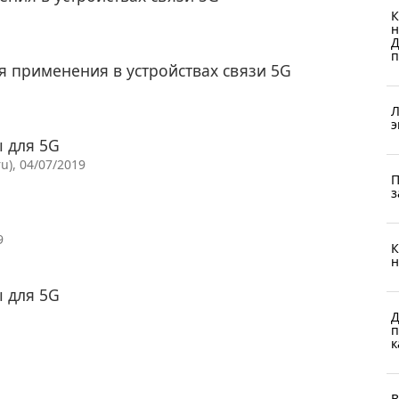
К
н
Д
п
я применения в устройствах связи 5G
Л
э
 для 5G
u), 04/07/2019
П
з
9
К
н
 для 5G
Д
п
к
В