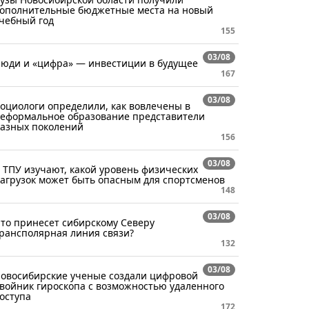
ополнительные бюджетные места на новый
чебный год
155
03/08
юди и «цифра» — инвестиции в будущее
167
03/08
оциологи определили, как вовлечены в
еформальное образование представители
азных поколений
156
03/08
 ТПУ изучают, какой уровень физических
агрузок может быть опасным для спортсменов
148
03/08
то принесет сибирскому Северу
рансполярная линия связи?
132
03/08
овосибирские ученые создали цифровой
войник гироскопа с возможностью удаленного
оступа
172