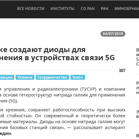
ВСЕ НОВОСТИ
ИНСТИТУТЫ
СО РАН
РАН
МИНОБРНА
04/07/2019
ке создают диоды для
В
м
ения в устройствах связи 5G
S
387
овации
Техника
Сотрудничество
Томск
Р
л
ем управления и радиоэлектроники (ТУСУР) и компании
н
 основе гетероструктур нитрида галлия для применения
ия (5G).
е кремния, сохраняет работоспособность при высоких
Э
ой стойкостью. Он современный и теоретически более
в
емые материалы. Диоды на основе нитрида галлия могут
ания базовых станций связи», — рассказывает аспирант
един.
В