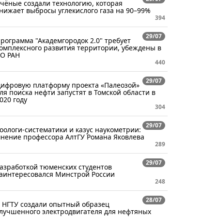
чёные создали технологию, которая
нижает выбросы углекислого газа на 90–99%
394
29/07
рограмма "Академгородок 2.0" требует
омплексного развития территории, убеждены в
О РАН
440
29/07
ифровую платформу проекта «Палеозой»
ля поиска нефти запустят в Томской области в
020 году
304
29/07
оологи-систематики и казус наукометрии:
нение профессора АлтГУ Романа Яковлева
289
29/07
азработкой тюменских студентов
аинтересовался Минстрой России
248
28/07
 НГТУ создали опытный образец
лучшенного электродвигателя для нефтяных