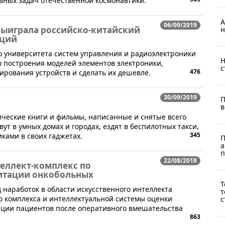
вных задач отечественной космонавтики.
А
06/09/2019
выиграла российско-китайский
н
аций
го университета систем управления и радиоэлектроники
Н
о построения моделей элементов электроники,
с
476
рования устройств и сделать их дешевле.
30/09/2019
П
в
ические книги и фильмы, написанные и снятые всего
вут в умных домах и городах, ездят в беспилотных такси,
345
ками в своих гаджетах.
П
а
п
22/08/2018
теллект-комплекс по
итации онкобольных
Т
 наработок в области искусственного интеллекта
т
о комплекса и интеллектуальной системы оценки
с
тации пациентов после оперативного вмешательства
863