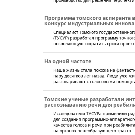
производство для решения перспекти
Программа томского аспиранта 
конкурс индустриальных иннов
​Специалист Томского государственно
(ТУСУР) разработал программу точног
позволяющую сократить сроки проекти
На одной частоте
​Наша жизнь стала похожа на фантаст
пару десятков лет назад. Люди уже жи
разговаривают с голосовыми помощни
Томские ученые разработали ин
распознаванию речи для реабил
​Исследователи ТУСУРа применили ряд
для создания программно-аппаратног
качества голоса и речи при реабили
на органах речеобразующего тракта.