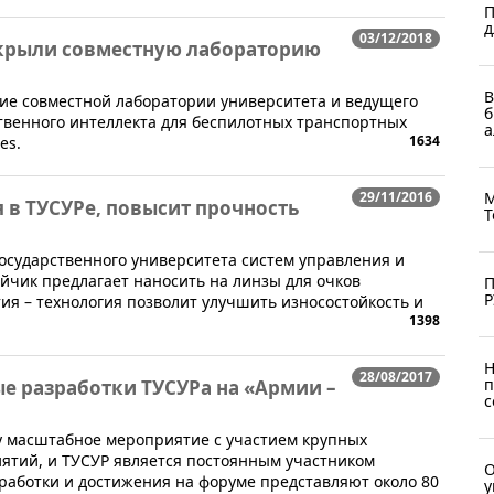
П
д
03/12/2018
открыли совместную лабораторию
В
ытие совместной лаборатории университета и ведущего
б
твенного интеллекта для беспилотных транспортных
а
1634
es.
М
29/11/2016
 в ТУСУРе, повысит прочность
Т
 государственного университета систем управления и
йчик предлагает наносить на линзы для очков
П
Р
я – технология позволит улучшить износостойкость и
1398
Н
28/08/2017
п
е разработки ТУСУРа на «Армии –
с
ету масштабное мероприятие с участием крупных
ятий, и ТУСУР является постоянным участником
О
работки и достижения на форуме представляют около 80
у