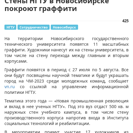
Стены НГТУ в Новосибирске
покроют граффити
425
НГТУ
Сотрудничество
Новосибирск
​На территории Новосибирского государственного
технического университета появятся 11 масштабных
граффити. Художники нанесут их на стены университета, в
том числе на стену перехода между главным и вторым
корпусами.
Граффити появятся в период с 27 июля по 5 августа. Все
они будут посвящены научной тематике и будут украшать
город на ЧМ-2023 среди молодежных команд, сообщает
vn.ru
со ссылкой на управление информационной
политики НГТУ.
Тематика этого года — «Новая промышленная революция
и вклад в нее ученых НГТУ». Под это вуз отдаст 500 кв. м
наружных стен учебного кампуса, в том числе стену
производственного корпуса напротив входа в Института
социальных технологий и реабилитации.
В мероприятии примут участие 17 художников из