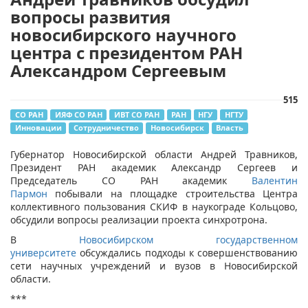
вопросы развития
новосибирского научного
центра с президентом РАН
Александром Сергеевым
515
СО РАН
ИЯФ СО РАН
ИВТ СО РАН
РАН
НГУ
НГТУ
Инновации
Сотрудничество
Новосибирск
Власть
Губернатор Новосибирской области Андрей Травников,
Президент РАН академик Александр Сергеев и
Председатель СО РАН академик
Валентин
Пармон
побывали на площадке строительства Центра
коллективного пользования СКИФ в наукограде Кольцово,
обсудили вопросы реализации проекта синхротрона.
В
Новосибирском государственном
университете
обсуждались подходы к совершенствованию
сети научных учреждений и вузов в Новосибирской
области.
***