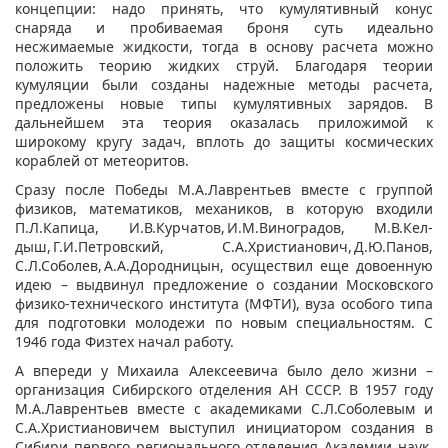
концепции: надо принять, что кумулятивный конус
снаряда и пробиваемая броня суть идеально
несжимаемые жидкости, тогда в основу расчета можно
положить теорию жидких струй. Благодаря теории
кумуляции были созданы надежные методы расчета,
предложены новые типы кумулятивных зарядов. В
дальнейшем эта теория оказалась приложимой к
широкому кругу задач, вплоть до защиты космических
кораблей от метеоритов.
Сразу после Победы М.А.Лаврентьев вместе с группой
физиков, математиков, механиков, в которую входили
П.Л.Капица, И.В.Курчатов, И.М.Виноградов, М.В.Кел­
дыш, Г.И.Петровский, С.А.Христианович, Д.Ю.Панов,
С.Л.Соболев, А.А.Дородницын, осуществил еще довоенную
идею – выдвинул предложение о создании Московского
физико-технического института (МФТИ), вуза особого типа
для подготовки молодежи по новым специальностям. С
1946 года Физтех начал работу.
А впереди у Михаила Алексеевича было дело жизни –
организация Сибирского отделения АН СССР. В 1957 году
М.А.Лаврентьев вместе с академиками С.Л.Соболевым и
С.А.Христиановичем выступил инициатором создания в
Сибири первого регионального отделения Академии наук.