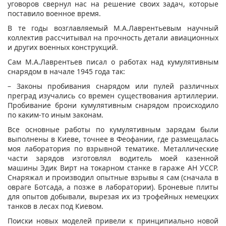
уговоров свернул нас на решение своих задач, которые
поставило военное время.
В те годы возглавляемый М.А.Лаврентьевым научный
коллектив рассчитывал на прочность детали авиационных
и других военных конструкций.
Сам М.А.Лаврентьев писал о работах над кумулятивным
снарядом в начале 1945 года так:
– Законы пробивания снарядом или пулей различных
преград изучались со времен существования артиллерии.
Пробивание брони кумулятивным снарядом происходило
по каким-то иным законам.
Все основные работы по кумулятивным зарядам были
выполнены в Киеве, точнее в Феофании, где размещалась
моя лаборатория по взрывной тематике. Металлические
части зарядов изготовлял водитель моей казенной
машины Эдик Вирт на токарном станке в гараже АН УССР.
Снаряжал и производил опытные взрывы я сам (сначала в
овраге Ботсада, а позже в лаборатории). Броневые плиты
для опытов добывали, вырезая их из трофейных немецких
танков в лесах под Киевом.
Поиски новых моделей привели к принципиально новой