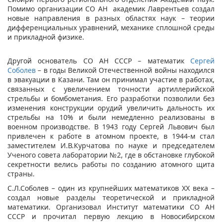
Помимо организации СО АН академик Лаврентьев создал
новые направления в разных областях наук – теории
дифференциальных уравнений, механике сплошной среды
и прикладной физике.
Другой основатель СО АН СССР – математик
Сергей
Соболев
– в годы Великой Отечественной войны находился
в эвакуации в Казани. Там он принимал участие в работах,
связанных с увеличением точности артиллерийской
стрельбы и бомбометания. Его разработки позволили без
изменения конструкции орудий увеличить дальность их
стрельбы на 10% и были немедленно реализованы в
военном производстве. В 1943 году Сергей Львович был
привлечен к работе в атомном проекте, в 1944-м стал
заместителем И.В.Курчатова по науке и председателем
Ученого совета лаборатории №2, где в обстановке глубокой
секретности велись работы по созданию атомного щита
страны.
С.Л.Соболев – один из крупнейших математиков XX века –
создал новые разделы теоретической и прикладной
математики. Организовал Институт математики СО АН
СССР и прочитал первую лекцию в Новосибирском