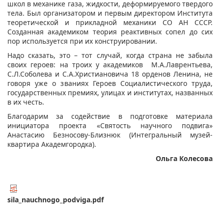
школ в механике газа, жидкости, деформируемого твердого
тела. Был организатором и первым директором Института
теоретической и прикладной механики СО АН СССР.
Созданная академиком теория реактивных сопел до сих
пор используется при их конструировании.
Надо сказать, это – тот случай, когда страна не забыла
своих героев: на троих у академиков М.А.Лаврентьева,
С.Л.Соболева и С.А.Христиановича 18 орденов Ленина, не
говоря уже о званиях Героев Социалистического труда,
государственных премиях, улицах и институтах, названных
в их честь.
Благодарим за содействие в подготовке материала
инициатора проекта «Святость научного подвига»
Анастасию Безносову-Близнюк (Интегральный музей-
квартира Академгородка).
Ольга Колесова
sila_nauchnogo_podviga.pdf