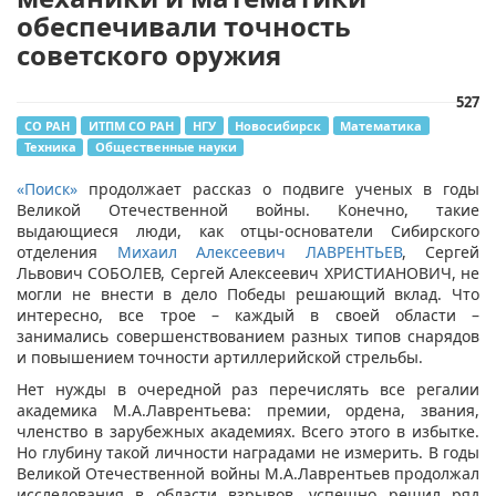
обеспечивали точность
советского оружия
527
СО РАН
ИТПМ СО РАН
НГУ
Новосибирск
Математика
Техника
Общественные науки
«Поиск»
продолжает рассказ о подвиге ученых в годы
Великой Отечественной войны. Конечно, такие
выдающиеся люди, как отцы-основатели Сибирского
отделения
Михаил Алексеевич ЛАВРЕНТЬЕВ
, Сергей
Львович СОБОЛЕВ, Сергей Алексеевич ХРИСТИАНОВИЧ, не
могли не внести в дело Победы решающий вклад. Что
интересно, все трое – каждый в своей области –
занимались совершенствованием разных типов снарядов
и повышением точности артиллерийской стрельбы.
Нет нужды в очередной раз перечислять все регалии
академика М.А.Лаврентьева: премии, ордена, звания,
членство в зарубежных академиях. Всего этого в избытке.
Но глубину такой личности наградами не измерить. В годы
Великой Отечественной вой­ны М.А.Лаврентьев продолжал
исследования в области взрывов, успешно решил ряд