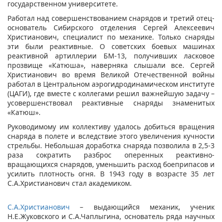
государственном университете.
Работал над совершенствованием снарядов и третий отец-
основатель Сибирского отделения Сергей Алексеевич
Христианович, специалист по механике. Только снаряды
эти были реактивные. О советских боевых машинах
реактивной артиллерии БМ-13, получивших ласковое
прозвище «Катюша», наверняка слышали все. Сергей
Христианович во время Великой Отечественной войны
работал в Центральном аэрогидродинамическом институте
(ЦАГИ), где вместе с коллегами решил важнейшую задачу –
усовершенствовал реактивные снаряды знаменитых
«Катюш».
Руководимому им коллективу удалось добиться вращения
снаряда в полете и вследствие этого увеличения кучности
стрельбы. Небольшая доработка снаряда позволила в 2,5-3
раза сократить разброс оперенных реактивно-
вращающихся снарядов, уменьшить расход боеприпасов и
усилить плотность огня. В 1943 году в возрасте 35 лет
С.А.Христианович стал академиком.
С.А.Христианович
– выдающийся механик, ученик
Н.Е.Жуковского и С.А.Чаплыгина, основатель ряда научных