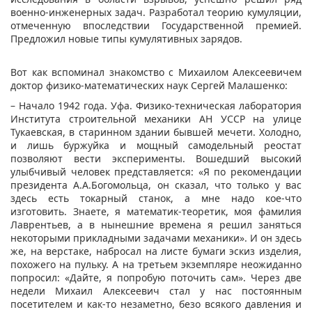
военно-инженерных задач. Разработал теорию кумуляции,
отмеченную впоследствии Государственной премией.
Предложил новые типы кумулятивных зарядов.
Вот как вспоминал знакомство с Михаилом Алексеевичем
доктор физико-математических наук Сергей Малашенко:
– Начало 1942 года. Уфа. Физико-техническая лаборатория
Института строительной механики АН УССР на улице
Тукаевская, в старинном здании бывшей мечети. Холодно,
и лишь буржуйка и мощный самодельный реостат
позволяют вести эксперименты. Вошедший высокий
улыбчивый человек представляется: «Я по рекомендации
президента А.А.Богомольца, он сказал, что только у вас
здесь есть токарный станок, а мне надо кое-что
изготовить. Знаете, я математик-теоретик, моя фамилия
Лаврентьев, а в нынешние времена я решил заняться
некоторыми прикладными задачами механики». И он здесь
же, на верстаке, набросал на листе бумаги эскиз изделия,
похожего на пульку. А на третьем экземпляре неожиданно
попросил: «Дайте, я попробую поточить сам». Через две
недели Михаил Алексеевич стал у нас постоянным
посетителем и как-то незаметно, безо всякого давления и