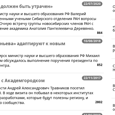
22/07/2020
 должен быть утрачен»
О
о
нистр науки и высшего образования РФ Валерий
женными учеными Сибирского отделения РАН вопросы
 Очную встречу группы новосибирских членов РАН с
«
ение академика Анатолия Пантелеевича Деревянко.
б
864
10/08/2018
ньева» адаптируют к новым
В
р
бирск министр науки и высшего образования РФ Михаил
ом обсуждалось выполнение поручения президента по
852
ентра.
С
Н
22/11/2017
 с Академгородком
В
асти Андрей Александрович Травников посетил
C
 В ходе визита он побывал в некоторых институтах
разработками, которые будут полезны региону, и
2802
о сообщества.
В
о