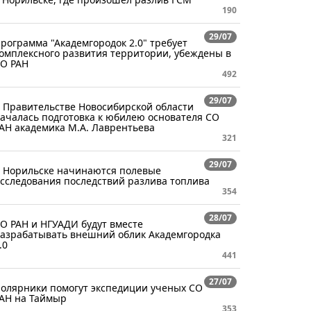
190
29/07
рограмма "Академгородок 2.0" требует
омплексного развития территории, убеждены в
О РАН
492
29/07
 Правительстве Новосибирской области
ачалась подготовка к юбилею основателя СО
АН академика М.А. Лаврентьева
321
29/07
 Норильске начинаются полевые
сследования последствий разлива топлива
354
28/07
О РАН и НГУАДИ будут вместе
азрабатывать внешний облик Академгородка
.0
441
27/07
олярники помогут экспедиции ученых СО
АН на Таймыр
353