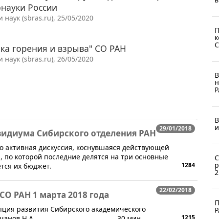
науки России
аук (sbras.ru), 25/05/2020
П
к
С
ка горения и взрыва" СО РАН
аук (sbras.ru), 26/05/2020
В
н
Р
В
и
29/01/2018
зидиума Сибирского отделения РАН
но активная дискуссия, коснувшаяся действующей
 по которой последние делятся на три основные
С
р
1284
ется их бюджет.
2
22/02/2018
О РАН 1 марта 2018 года
П
епция развития Сибирского академического
Р
1215
ик РАН Колчанов Н.А. 30 мин.