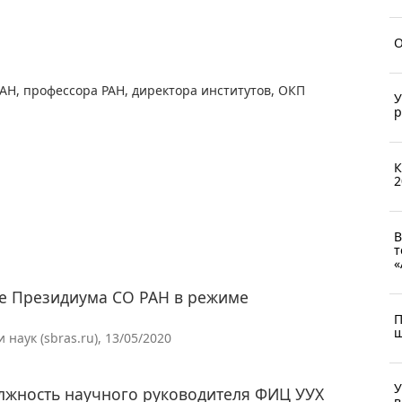
О
АН, профессора РАН, директора институтов, ОКП
У
р
К
2
В
т
«
ние Президиума СО РАН в режиме
П
ш
аук (sbras.ru), 13/05/2020
У
лжность научного руководителя ФИЦ УУХ
в