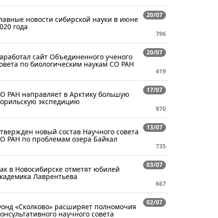
20/07
лавные новости сибирской науки в июне
020 года
796
20/07
аработал сайт Объединенного ученого
овета по биологическим наукам СО РАН
419
17/07
О РАН направляет в Арктику большую
орильскую экспедицию
970
13/07
твержден новый состав Научного совета
О РАН по проблемам озера Байкал
735
03/07
ак в Новосибирске отметят юбилей
кадемика Лаврентьева
667
02/07
онд «Сколково» расширяет полномочия
онсультативного научного совета