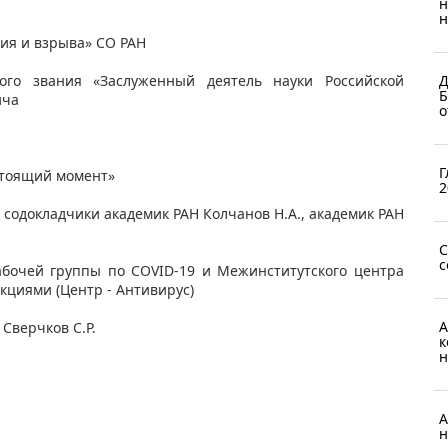
н
н
ния и взрыва» СО РАН
Д
ого звания «Заслуженный деятель науки Российской
Б
ича
о
Г
стоящий момент»
2
 содокладчики академик РАН Колчанов Н.А., академик РАН
С
с
очей группы по COVID-19 и Межинститутского центра
кциями (Центр - Антивирус)
А
 Сверчков С.Р.
к
н
А
н