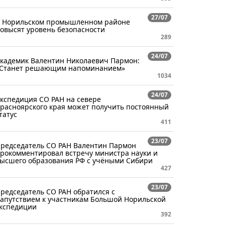
27/07
 Норильском промышленном районе
овысят уровень безопасности
289
24/07
кадемик Валентин Николаевич Пармон:
Станет решающим напоминанием»
1034
24/07
кспедиция СО РАН на севере
расноярского края может получить постоянный
татус
411
23/07
редседатель СО РАН Валентин Пармон
рокомментировал встречу министра науки и
ысшего образования РФ с учёными Сибири
427
23/07
редседатель СО РАН обратился с
апутствием к участникам Большой Норильской
кспедиции
392