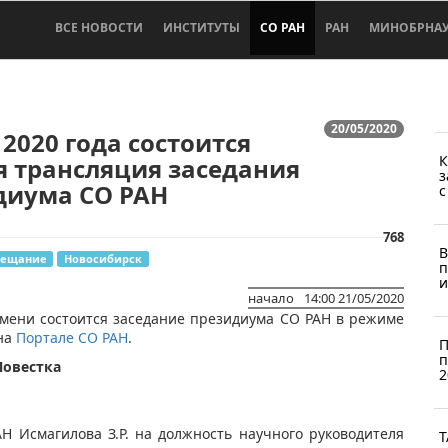
ВСЕ НОВОСТИ
ИНСТИТУТЫ
СО РАН
РАН
МИНОБРНА
20/05/2020
 2020 года состоится
К
 трансляция заседания
з
диума СО РАН
с
768
В
вещание
Новосибирск
п
и
начало
14:00 21/05/2020
 времени состоится заседание президиума СО РАН в режиме
 на
Портале СО РАН
.
П
п
Повестка
2
Н Исмагилова З.Р. на должность научного руководителя
Т