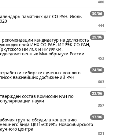
480
30/06
алендарь памятных дат СО РАН. Июль
020
444
29/06
 рекомендации кандидатур на должность
уководителей ИНХ СО РАН, ИПРЭК СО РАН,
ркутского НИИСХ и НИИФКИ,
одведомственных Минобрнауки России
453
24/06
азработки сибирских ученых вошли в
писок важнейших достижений РАН
603
22/06
твержден состав Комиссии РАН по
опуляризации науки
357
17/06
абочая группа обсудила концепцию
нешнего вида ЦКП «СКИФ» Новосибирского
аучного центра
321