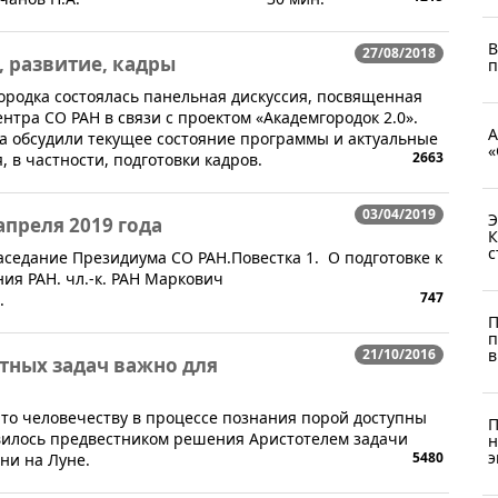
В
27/08/2018
, развитие, кадры
п
городка состоялась панельная дискуссия, посвященная
тра СО РАН в связи с проектом «Академгородок 2.0».
А
са обсудили текущее состояние программы и актуальные
«
2663
 в частности, подготовки кадров.
03/04/2019
Э
апреля 2019 года
К
с
 заседание Президиума СО РАН.Повестка 1. О подготовке к
я РАН. чл.-к. РАН Маркович
747
.
П
п
21/10/2016
в
тных задач важно для
 что человечеству в процессе познания порой доступны
П
явилось предвестником решения Аристотелем задачи
н
э
5480
ни на Луне.