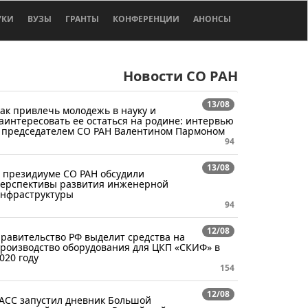
УКИ
ВУЗЫ
ГРАНТЫ
КОНФЕРЕНЦИИ
АНОНСЫ
Новости СО РАН
13/08
ак привлечь молодежь в науку и
аинтересовать ее остаться на родине: интервью
 председателем СО РАН Валентином Пармоном
94
13/08
 президиуме СО РАН обсудили
ерспективы развития инженерной
нфраструктуры
94
12/08
равительство РФ выделит средства на
роизводство оборудования для ЦКП «СКИФ» в
020 году
154
12/08
АСС запустил дневник Большой