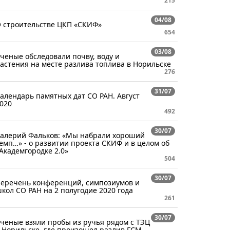
215
04/08
 строительстве ЦКП «СКИФ»
654
03/08
ченые обследовали почву, воду и
астения на месте разлива топлива в Норильске
276
31/07
алендарь памятных дат СО РАН. Август
020
492
30/07
алерий Фальков: «Мы набрали хороший
емп…» - о развитии проекта СКИФ и в целом об
Академгородке 2.0»
504
30/07
еречень конференций, симпозиумов и
кол СО РАН на 2 полугодие 2020 года
261
30/07
ченые взяли пробы из ручья рядом с ТЭЦ
 Норильске, где произошел разлив ГСМ