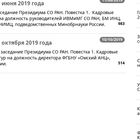
11/06/2019
 июня 2019 года
 заседание Президиума СО РАН. Повестка 1. Кадровые
Г
2
 на должность руководителей ИВМиМГ СО РАН, БМ ИНЦ,
983
 НИМЦ, подведомственных Минобрнауки России.
З
10/10/2019
с
 октября 2019 года
ся заседание Президиума СО РАН. Повестка 1. Кадровые
атур на должность директора ФГБНУ «Омский АНЦ»,
С
514
ии.
н
У
С
К
а
Ф
К