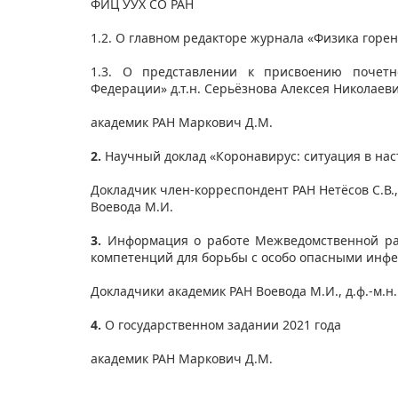
ФИЦ УУХ СО РАН
1.2. О главном редакторе журнала «Физика горе
1.3. О представлении к присвоению почетн
Федерации» д.т.н. Серьёзнова Алексея Николаев
академик РАН Маркович Д.М.
2.
Научный доклад «Коронавирус: ситуация в на
Докладчик член-корреспондент РАН Нетёсов С.В.,
Воевода М.И.
3.
Информация о работе Межведомственной раб
компетенций для борьбы с особо опасными инфе
​Докладчики академик РАН Воевода М.И., д.ф.-м.н.
4.
О государственном задании 2021 года
академик РАН Маркович Д.М.