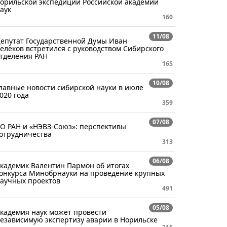
орильской экспедиции Российской академии
аук
160
11/08
епутат Государственной Думы Иван
елеков встретился с руководством Сибирского
тделения РАН
165
10/08
лавные новости сибирской науки в июле
020 года
359
07/08
О РАН и «НЭВЗ-Союз»: перспективы
отрудничества
313
06/08
кадемик Валентин Пармон об итогах
онкурса Минобрнауки на проведение крупных
аучных проектов
491
05/08
кадемия наук может провести
езависимую экспертизу аварии в Норильске