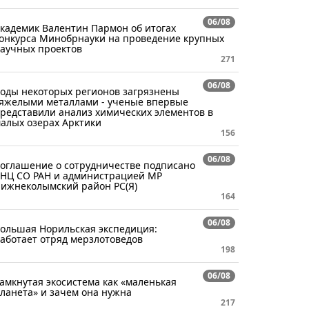
06/08
кадемик Валентин Пармон об итогах
онкурса Минобрнауки на проведение крупных
аучных проектов
271
06/08
оды некоторых регионов загрязнены
яжелыми металлами - ученые впервые
редставили анализ химических элементов в
алых озерах Арктики
156
06/08
оглашение о сотрудничестве подписано
НЦ СО РАН и администрацией МР
ижнеколымский район РС(Я)
164
06/08
ольшая Норильская экспедиция:
аботает отряд мерзлотоведов
198
06/08
амкнутая экосистема как «маленькая
ланета» и зачем она нужна
217