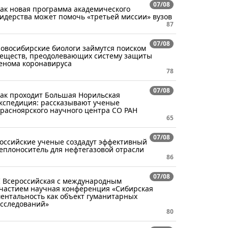
07/08
ак новая программа академического
идерства может помочь «третьей миссии» вузов
87
07/08
овосибирские биологи займутся поиском
еществ, преодолевающих систему защиты
енома коронавируса
78
07/08
ак проходит Большая Норильская
кспедиция: рассказывают ученые
расноярского научного центра СО РАН
65
07/08
оссийские ученые создадут эффективный
еплоноситель для нефтегазовой отрасли
86
07/08
I Всероссийская с международным
частием научная конференция «Сибирская
ентальность как объект гуманитарных
сследований»
80