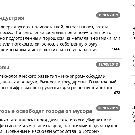
К
л
19/03/2015
индустрия
поверх другого, наливаем клей, он застывает, затем
Н
 песку... Потом отряхиваем лишнее и получаем нечто
в
г
ьно подготовленным порошком из металла, керамики или
а или потоком электронов, а собственную руку -
1666
ионирования и интеллектуального управления.
К
э
19/09/2019
К
овы
 технологического развития «Технопром» обсудили
анных для науки, бизнеса и государства. В настоящий
Р
вных цифровых инструментах для решения широкого
т
672
I
06/03/2019
орые освободят города от мусора
у
м
ько, что наносит вред даже тем, кто его убирает или
и
ффективнее и уменьшить вред, наносимый людям, нужно
и школьники и изобрели устройства, о которых