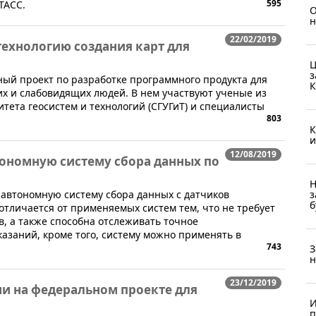
595
ТАСС.
О
н
22/02/2019
ехнологию создания карт для
Ц
з
ный проект по разработке программного продукта для
К
их и слабовидящих людей. В нем участвуют ученые из
тета геосистем и технологий (СГУГиТ) и специалисты
803
К
и
12/08/2019
ономную систему сбора данных по
Н
з
 автономную систему сбора данных с датчиков
б
отличается от применяемых систем тем, что не требует
, а также способна отслеживать точное
азаний, кроме того, систему можно применять в
743
З
н
23/12/2019
и на федеральном проекте для
И
п