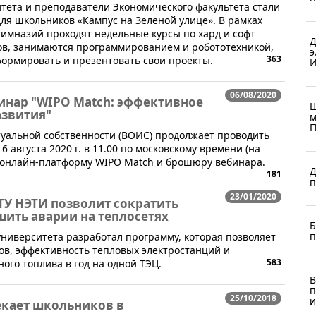
итета и преподаватели Экономического факультета стали
ля школьников «Кампус на Зеленой улице». В рамках
имназий проходят недельные курсы по хард и софт
Д
пов, занимаются программированием и робототехникой,
э
363
формировать и презентовать свои проекты.
И
06/08/2020
инар "WIPO Match: эффективное
Ш
азвития"
м
П
ктуальной собственности (ВОИС) продолжает проводить
 августа 2020 г. в 11.00 по московскому времени (на
ю онлайн-платформу WIPO Match и брошюру вебинара.
Д
181
п
23/01/2020
ТУ НЭТИ позволит сократить
шить аварии на теплосетях
Б
п
университета разработал программу, которая позволяет
ов, эффективность тепловых электростанций и
583
ного топлива в год на одной ТЭЦ.
В
п
25/10/2018
и
екает школьников в