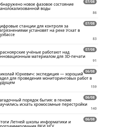
07/08
бнаружено новое фазовое состояние
анолокализованной воды
86
07/08
ифровые станции для контроля за
агрязнениями установят на реке Ускат в
узбассе
83
07/08
расноярские учёные работают над
нновационным материалом для 3D-печати
91
06/08
иколай Юркевич: экспедиция — хороший
адел для проведения мониторинговых работ в
удущем
159
06/08
агадочный порядок бытия: в геноме
аучились искать хромосомные перестройки
140
06/08
тоги Летней школы информатики и
рограммирования ВКИ НГУ