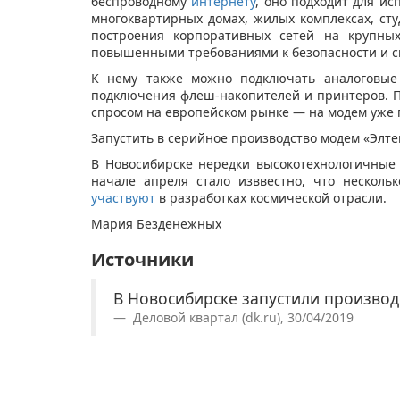
беспроводному
интернету
, оно подходит для ис
многоквартирных домах, жилых комплексах, сту
построения корпоративных сетей на крупны
повышенными требованиями к безопасности и с
К нему также можно подключать аналоговые 
подключения флеш-накопителей и принтеров. П
спросом на европейском рынке — на модем уже 
Запустить в серийное производство модем «Элтек
В Новосибирске нередки высокотехнологичны
начале апреля стало изввестно, что несколь
участвуют
в разработках космической отрасли.
Мария Безденежных
Источники
В Новосибирске запустили произво
Деловой квартал (dk.ru), 30/04/2019