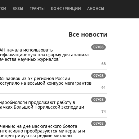
УКИ
ВУЗЫ
ГРАНТЫ
КОНФЕРЕНЦИИ
АНОНСЫ
Все новости
07/08
АН начала использовать
нформационную платформу для анализа
ачества научных журналов
68
07/08
65 заявок из 57 регионов России
оступило на восьмой конкурс мегагрантов
91
07/08
идробиологи продолжают работу в
амках Большой Норильской экспедици
74
07/08
ченые: на дне Васюганского болота
нтенсивно преобразуются минералы и
онцентрируются редкие металлы