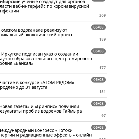
ибирские ученые создадут для органов
ласти веб-интерфейс по коронавирусной
нфекции
309
06/08
 омском водоканале реализуют
никальный экологический проект
189
06/08
 Иркутске подписан указ о создании
аучно-образовательного центра мирового
ровня «Байкал»
177
06/08
частие в конкурсе «АТОМ РЯДОМ»
родлено до 31 августа
151
06/08
Новая газета» и «Гринпис» получили
езультаты проб из водоемов Таймыра
97
06/08
еждународный конгресс «Потоки
нергии и радиационные эффекты» онлайн