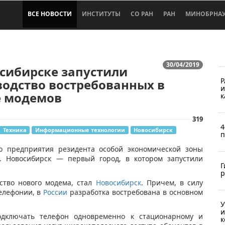
ВСЕ НОВОСТИ
ИНСТИТУТЫ
СО РАН
РАН
МИНОБРНА
30/04/2019
сибирске запустили
Р
одство востребованных в
и
е модемов
к
319
4
Техника
Информационные технологии
Новосибирск
п
го предприятия резидента особой экономической зоны
. Новосибирск — первый город, в котором запустили
Г
р
ство нового модема, стал
Новосибирск
.
Причем, в силу
елефонии, в
России
разработка востребована в основном
У
и
одключать телефон одновременно к стационарному и
к