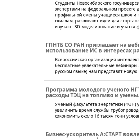
​Студенты Новосибирского госуниверс
экспертами на федеральном проекте д
профильной смены учащиеся школ и г
скиллам, развивают идеи для старта
изучают 3D-моделирование и учатся 
ГПНТБ СО РАН приглашает на веб
использование ИС в интересах р
​​Всероссийская организация интелле
бесплатные увлекательные вебинары. 6
русском языке) нам представят нову
Программа молодого ученого НГ
расходы ТЭЦ на топливо и умень
​Ученый факультета энергетики (ФЭН) 
увеличить время службы трубопровод
сэкономить около 16 тысяч тонн услов
Бизнес-ускоритель А:СТАРТ вовл