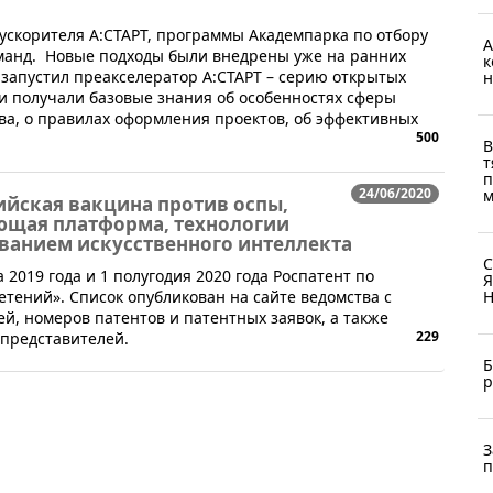
-ускорителя А:СТАРТ, программы Академпарка по отбору
А
манд. Новые подходы были внедрены уже на ранних
к
к запустил преакселератор А:СТАРТ – серию открытых
н
и получали базовые знания об особенностях сферы
ва, о правилах оформления проектов, об эффективных
500
В
т
п
24/06/2020
м
ийская вакцина против оспы,
ющая платформа, технологии
ованием искусственного интеллекта
С
 2019 года и 1 полугодия 2020 года Роспатент по
Я
Н
тений». Список опубликован на сайте ведомства с
й, номеров патентов и патентных заявок, а также
229
 представителей.
Б
р
З
п