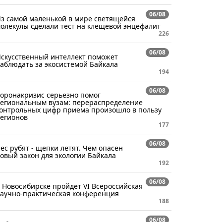
06/08
з самой маленькой в мире светящейся
олекулы сделали тест на клещевой энцефалит
226
06/08
скусственный интеллект поможет
аблюдать за экосистемой Байкала
194
06/08
оронакризис серьезно помог
егиональным вузам: перераспределение
онтрольных цифр приема произошло в пользу
егионов
177
06/08
ес рубят - щепки летят. Чем опасен
овый закон для экологии Байкала
192
06/08
 Новосибирске пройдет VI Всероссийская
аучно-практическая конференция
188
06/08