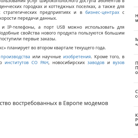
пользования услуг широкополосного доступа абонентов в
денческих городках и коттеджных поселках, а также для
х стратегических предприятиях и в
бизнес-центрах
с
Н
корости передачи данных.
м
и IP-телефоны, а порт USB можно использовать для
одобные свойства нового продукта пользуются большим
поступили первые заказы.
М
«
с» планирует во втором квартале текущего года.
е
производства
или научные
изобретения
. Кроме того, в
ко
институтов
СО РАН
, новосибирских
заводов
и
вузов
П
П
о
С
с
дство востребованных в Европе модемов
К
Р
м