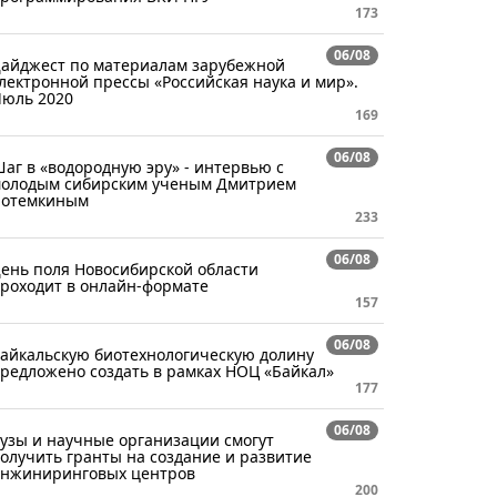
173
06/08
айджест по материалам зарубежной
лектронной прессы «Российская наука и мир».
юль 2020
169
06/08
аг в «водородную эру» - интервью с
олодым сибирским ученым Дмитрием
отемкиным
233
06/08
ень поля Новосибирской области
роходит в онлайн-формате
157
06/08
айкальскую биотехнологическую долину
редложено создать в рамках НОЦ «Байкал»
177
06/08
узы и научные организации смогут
олучить гранты на создание и развитие
нжиниринговых центров
200