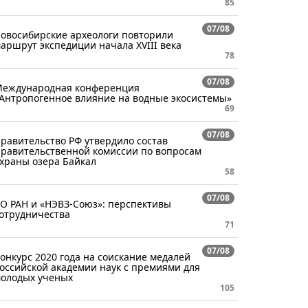
85
07/08
овосибирские археологи повторили
аршрут экспедиции начала XVIII века
78
07/08
еждународная конференция
Антропогенное влияние на водные экосистемы»
69
07/08
равительство РФ утвердило состав
равительственной комиссии по вопросам
храны озера Байкал
58
07/08
О РАН и «НЭВЗ-Союз»: перспективы
отрудничества
71
07/08
онкурс 2020 года на соискание медалей
оссийской академии наук с премиями для
олодых ученых
105