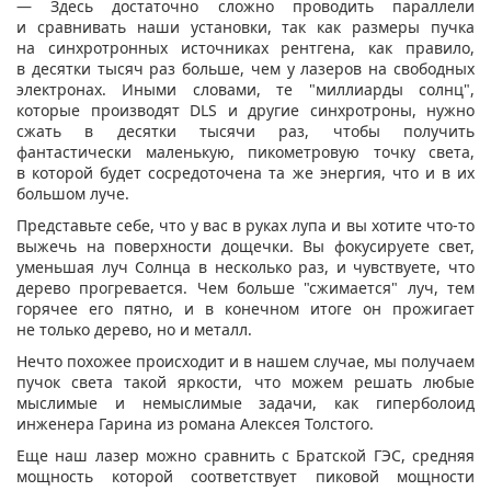
— Здесь достаточно сложно проводить параллели
и сравнивать наши установки, так как размеры пучка
на синхротронных источниках рентгена, как правило,
в десятки тысяч раз больше, чем у лазеров на свободных
электронах. Иными словами, те "миллиарды солнц",
которые производят DLS и другие синхротроны, нужно
сжать в десятки тысячи раз, чтобы получить
фантастически маленькую, пикометровую точку света,
в которой будет сосредоточена та же энергия, что и в их
большом луче.
Представьте себе, что у вас в руках лупа и вы хотите что-то
выжечь на поверхности дощечки. Вы фокусируете свет,
уменьшая луч Солнца в несколько раз, и чувствуете, что
дерево прогревается. Чем больше "сжимается" луч, тем
горячее его пятно, и в конечном итоге он прожигает
не только дерево, но и металл.
Нечто похожее происходит и в нашем случае, мы получаем
пучок света такой яркости, что можем решать любые
мыслимые и немыслимые задачи, как гиперболоид
инженера Гарина из романа Алексея Толстого.
Еще наш лазер можно сравнить с Братской ГЭС, средняя
мощность которой соответствует пиковой мощности