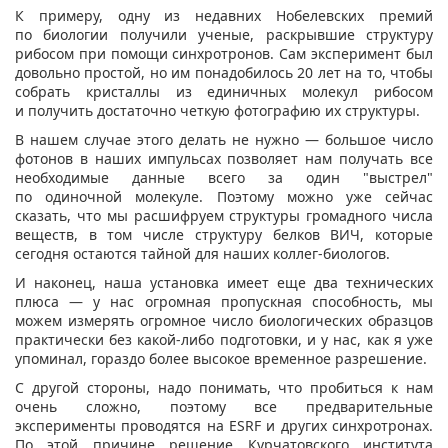
К примеру, одну из недавних Нобелевских премий
по биологии получили ученые, раскрывшие структуру
рибосом при помощи синхротронов. Сам эксперимент был
довольно простой, но им понадобилось 20 лет на то, чтобы
собрать кристаллы из единичных молекул рибосом
и получить достаточно четкую фотографию их структуры.
В нашем случае этого делать не нужно — большое число
фотонов в наших импульсах позволяет нам получать все
необходимые данные всего за один "выстрел"
по одиночной молекуле. Поэтому можно уже сейчас
сказать, что мы расшифруем структуры громадного числа
веществ, в том числе структуру белков ВИЧ, которые
сегодня остаются тайной для наших коллег-биологов.
И наконец, наша установка имеет еще два технических
плюса — у нас огромная пропускная способность, мы
можем измерять огромное число биологических образцов
практически без какой-либо подготовки, и у нас, как я уже
упоминал, гораздо более высокое временное разрешение.
С другой стороны, надо понимать, что пробиться к нам
очень сложно, поэтому все предварительные
эксперименты проводятся на ESRF и других синхротронах.
По этой причине решение Курчатовского института