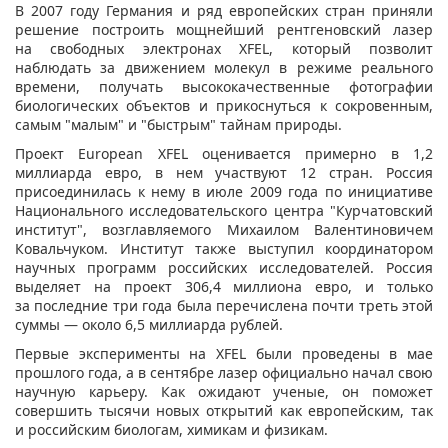
В 2007 году Германия и ряд европейских стран приняли
решение построить мощнейший рентгеновский лазер
на свободных электронах XFEL, который позволит
наблюдать за движением молекул в режиме реального
времени, получать высококачественные фотографии
биологических объектов и прикоснуться к сокровенным,
самым "малым" и "быстрым" тайнам природы.
Проект European XFEL оценивается примерно в 1,2
миллиарда евро, в нем участвуют 12 стран. Россия
присоединилась к нему в июле 2009 года по инициативе
Национального исследовательского центра "Курчатовский
институт", возглавляемого Михаилом Валентиновичем
Ковальчуком. Институт также выступил координатором
научных программ российских исследователей. Россия
выделяет на проект 306,4 миллиона евро, и только
за последние три года была перечислена почти треть этой
суммы — около 6,5 миллиарда рублей.
Первые эксперименты на XFEL были проведены в мае
прошлого года, а в сентябре лазер официально начал свою
научную карьеру. Как ожидают ученые, он поможет
совершить тысячи новых открытий как европейским, так
и российским биологам, химикам и физикам.