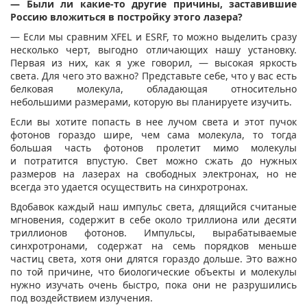
— Были ли какие-то другие причины, заставившие
Россию вложиться в постройку этого лазера?
— Если мы сравним XFEL и ESRF, то можно выделить сразу
несколько черт, выгодно отличающих нашу установку.
Первая из них, как я уже говорил, — высокая яркость
света. Для чего это важно? Представьте себе, что у вас есть
белковая молекула, обладающая относительно
небольшими размерами, которую вы планируете изучить.
Если вы хотите попасть в нее лучом света и этот пучок
фотонов гораздо шире, чем сама молекула, то тогда
большая часть фотонов пролетит мимо молекулы
и потратится впустую. Свет можно сжать до нужных
размеров на лазерах на свободных электронах, но не
всегда это удается осуществить на синхротронах.
Вдобавок каждый наш импульс света, длящийся считаные
мгновения, содержит в себе около триллиона или десяти
триллионов фотонов. Импульсы, вырабатываемые
синхротронами, содержат на семь порядков меньше
частиц света, хотя они длятся гораздо дольше. Это важно
по той причине, что биологические объекты и молекулы
нужно изучать очень быстро, пока они не разрушились
под воздействием излучения.