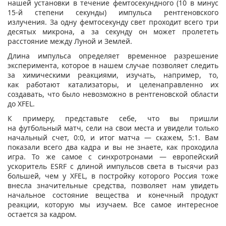
нашей установки в течение фемтосекундного (10 в минус
15-й степени секунды) импульса рентгеновского
излучения. За одну фемтосекунду свет проходит всего три
десятых микрона, а за секунду он может пролететь
расстояние между Луной и Землей.
Длина импульса определяет временное разрешение
эксперимента, которое в нашем случае позволяет следить
за химическими реакциями, изучать, например, то,
как работают катализаторы, и целенаправленно их
создавать, что было невозможно в рентгеновской области
до XFEL.
К примеру, представьте себе, что вы пришли
на футбольный матч, сели на свои места и увидели только
начальный счет, 0:0, и итог матча — скажем, 5:1. Вам
показали всего два кадра и вы не знаете, как проходила
игра. То же самое с синхротронами — европейский
ускоритель ESRF с длиной импульсов света в тысячи раз
большей, чем у XFEL, в постройку которого Россия тоже
внесла значительные средства, позволяет нам увидеть
начальное состояние вещества и конечный продукт
реакции, которую мы изучаем. Все самое интересное
остается за кадром.