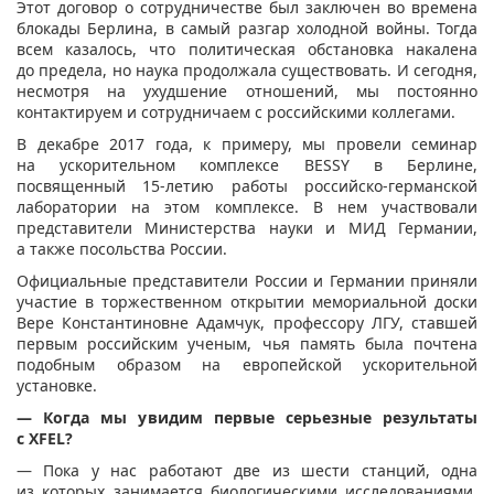
Этот договор о сотрудничестве был заключен во времена
блокады Берлина, в самый разгар холодной войны. Тогда
всем казалось, что политическая обстановка накалена
до предела, но наука продолжала существовать. И сегодня,
несмотря на ухудшение отношений, мы постоянно
контактируем и сотрудничаем с российскими коллегами.
В декабре 2017 года, к примеру, мы провели семинар
на ускорительном комплексе BESSY в Берлине,
посвященный 15-летию работы российско-германской
лаборатории на этом комплексе. В нем участвовали
представители Министерства науки и МИД Германии,
а также посольства России.
Официальные представители России и Германии приняли
участие в торжественном открытии мемориальной доски
Вере Константиновне Адамчук, профессору ЛГУ, ставшей
первым российским ученым, чья память была почтена
подобным образом на европейской ускорительной
установке.
— Когда мы увидим первые серьезные результаты
с XFEL?
— Пока у нас работают две из шести станций, одна
из которых занимается биологическими исследованиями,