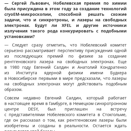
— Сергей Львович, Нобелевская премия по химии
была присуждена в этом году за создание технологий
cryoEM-микроскопии, способной решать схожие
задачи, что и синхротроны, и лазеры на свободных
электронах. Будут ли XFEL и другие источники
излучения такого рода конкурировать с подобными
установками?
— Следует сразу отметить, что Нобелевский комитет
серьезно рассматривает перспективу присуждения одной
из последующих премий по физике за создание
рентгеновского лазера на свободных электронах. Еще
в 1980 году Евгений Салдин и Анатолий Кондратенко
из Института ядерной физики имени Будкера
в Новосибирске первыми в мире предсказали, что лазеры
на свободных электронах могут действовать подобным
образом.
Совсем недавно Евгений Салдин, который работает
в настоящее время в Гамбурге, в Немецком синхротронном
центре DESY, был приглашен на встречу
с представителями Нобелевского комитета в Стокгольме,
где он рассказал о том, как рентгеновские лазеры были
изобретены и созданы в реальности. Остается ждать