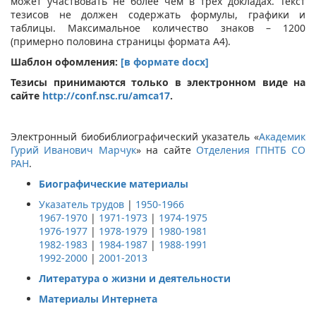
может участвовать не более чем в трех докладах. Текст
тезисов не должен содержать формулы, графики и
таблицы. Максимальное количество знаков – 1200
(примерно половина страницы формата A4).
Шаблон офомления:
[в формате docx]
Тезисы принимаются только в электронном виде на
сайте
http://conf.nsc.ru/amca17
.
Электронный биобиблиографический указатель «
Академик
Гурий Иванович Марчук
» на сайте
Отделения
ГПНТБ СО
РАН
.
Биографические материалы
Указатель трудов
|
1950-1966
1967-1970
|
1971-1973
|
1974-1975
1976-1977
|
1978-1979
|
1980-1981
1982-1983
|
1984-1987
|
1988-1991
1992-2000
|
2001-2013
Литература о жизни и деятельности
Материалы Интернета