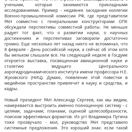
учеными, которые занимаются прикладными
исследованиями. Пример - недавнее заседание коллегии
Военно-промышленной комиссии РФ, где представители
РАН совместно с генеральными конструкторами ОПК
обсуждали перспективы совместной работы. Не меньше
радует тот факт, что о развитии науки, о научных
достижениях и перспективах заговорили достаточно
громко. Еще несколько лет назад никто не вспоминал, что
8 февраля - День российской науки, а сейчас об этом хотя
бы мельком слышали все. На следующей неделе в Госдуме
откроется выставка, посвященная авиационной науке и
столетию ведущего Центрального
аэрогидродинамического института имени профессора Н.Е.
Жуковского (НИЦ). Думаю, появление этой повестки в
медийном пространстве привлечет в науку и средства, и
кадры.
Новый президент РАН Александр Сергеев, как мы видим,
намеревается выстроить именно полноценную систему - с
целями, задачами, планами, оценкой целесообразности,
поиском эффективных форматов. Из уст Владимира Путина
тоже прозвучало - мол, руководство РАН представило
системные предложения. Это хороший знак: если такой