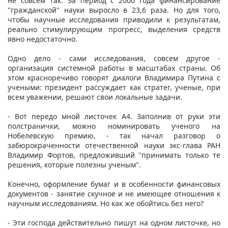
не совсем так. За период с 2000 года финансирование
"гражданской" науки выросло в 23,6 раза. Но для того,
чтобы научные исследования приводили к результатам,
реально стимулирующим прогресс, выделения средств
явно недостаточно.
Одно дело - сами исследования, совсем другое -
организация системной работы в масштабах страны. Об
этом красноречиво говорят диалоги Владимира Путина с
учеными: президент рассуждает как стратег, ученые, при
всем уважении, решают свои локальные задачи.
- Вот передо мной листочек А4. Заполнив от руки эти
полстранички, можно номинировать ученого на
Нобелевскую премию, - так начал разговор о
забюрокраченности отечественной науки экс-глава РАН
Владимир Фортов, предложивший "принимать только те
решения, которые полезны ученым".
Конечно, оформление бумаг и в особенности финансовых
документов - занятие скучное и не имеющее отношения к
научным исследованиям. Но как же обойтись без него?
- Эти господа действительно пишут на одном листочке, но