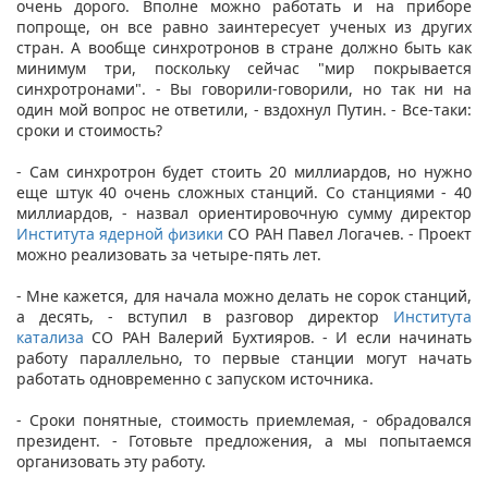
очень дорого. Вполне можно работать и на приборе
попроще, он все равно заинтересует ученых из других
стран. А вообще синхротронов в стране должно быть как
минимум три, поскольку сейчас "мир покрывается
синхротронами". - Вы говорили-говорили, но так ни на
один мой вопрос не ответили, - вздохнул Путин. - Все-таки:
сроки и стоимость?
- Сам синхротрон будет стоить 20 миллиардов, но нужно
еще штук 40 очень сложных станций. Со станциями - 40
миллиардов, - назвал ориентировочную сумму директор
Института ядерной физики
СО РАН Павел Логачев. - Проект
можно реализовать за четыре-пять лет.
- Мне кажется, для начала можно делать не сорок станций,
а десять, - вступил в разговор директор
Института
катализа
СО РАН Валерий Бухтияров. - И если начинать
работу параллельно, то первые станции могут начать
работать одновременно с запуском источника.
- Сроки понятные, стоимость приемлемая, - обрадовался
президент. - Готовьте предложения, а мы попытаемся
организовать эту работу.