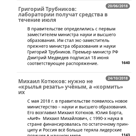
20/06/2018
Григорий Трубников:
лаборатории получат средства в
течение июля
В правительстве определились с первым
заместителем министра науки и высшего
образования. Им стал экс-заместитель
прежнего министра образования и науки
Григорий Трубников. Премьер-министр РФ
Дмитрий Медведев подписал 18 июня
1640
соответствующее распоряжение.
24/10/2018
Михаил Котюков: нужно не
«крылья резать» учёным, а «кормить»
их
С мая 2018 г. в правитель­стве появилось новое
мини­стерство – науки и высшего образования.
Его возглавил Михаил Котюков. Юлия Борта,
«АиФ» Михаил Михайлович, с 1990-х наука в
​
стране финансировалась по остаточному прин­
ципу и Россия всё больше теряла лидерские
1143
позиции в научном м­ире.