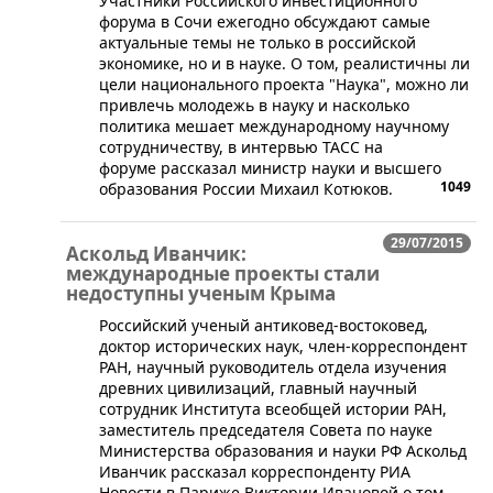
Участники Российского инвестиционного
форума в Сочи ежегодно обсуждают самые
актуальные темы не только в российской
экономике, но и в науке. О том, реалистичны ли
цели национального проекта "Наука", можно ли
привлечь молодежь в науку и насколько
политика мешает международному научному
сотрудничеству, в интервью ТАСС на
форуме рассказал министр науки и высшего
1049
образования России Михаил Котюков.
29/07/2015
Аскольд Иванчик:
международные проекты стали
недоступны ученым Крыма
​Российский ученый антиковед-востоковед,
доктор исторических наук, член-корреспондент
РАН, научный руководитель отдела изучения
древних цивилизаций, главный научный
сотрудник Института всеобщей истории РАН,
заместитель председателя Совета по науке
Министерства образования и науки РФ Аскольд
Иванчик рассказал корреспонденту РИА
Новости в Париже Виктории Ивановой о том,