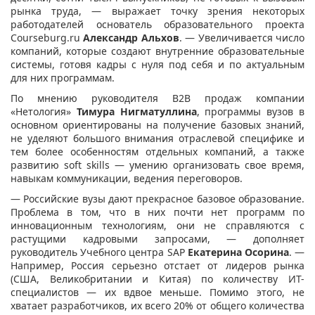
рынка труда, — выражает точку зрения некоторых
работодателей основатель образовательного проекта
Courseburg.ru
Александр Альхов
. — Увеличивается число
компаний, которые создают внутренние образовательные
системы, готовя кадры с нуля под себя и по актуальным
для них программам.
По мнению руководителя B2B продаж компании
«Нетология»
Тимура Нигматуллина
, программы вузов в
основном ориентированы на получение базовых знаний,
не уделяют большого внимания отраслевой специфике и
тем более особенностям отдельных компаний, а также
развитию soft skills — умению организовать свое время,
навыкам коммуникации, ведения переговоров.
— Российские вузы дают прекрасное базовое образование.
Проблема в том, что в них почти нет программ по
инновационным технологиям, они не справляются с
растущими кадровыми запросами, — дополняет
руководитель Учебного центра SAP
Екатерина Осорина
. —
Например, Россия серьезно отстает от лидеров рынка
(США, Великобритании и Китая) по количеству ИT-
специалистов — их вдвое меньше. Помимо этого, не
хватает разработчиков, их всего 20% от общего количества