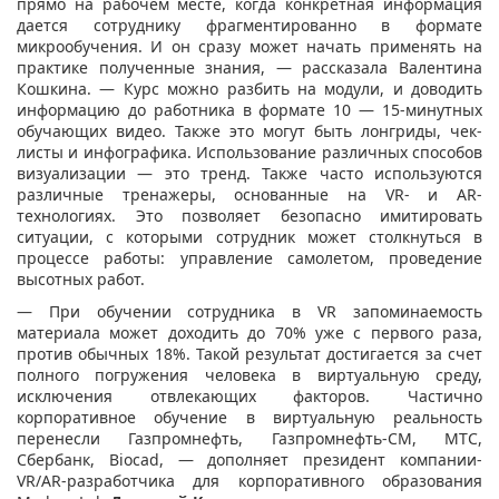
прямо на рабочем месте, когда конкретная информация
дается сотруднику фрагментированно в формате
микрообучения. И он сразу может начать применять на
практике полученные знания, — рассказала Валентина
Кошкина. — Курс можно разбить на модули, и доводить
информацию до работника в формате 10 — 15-минутных
обучающих видео. Также это могут быть лонгриды, чек-
листы и инфографика. Использование различных способов
визуализации — это тренд. Также часто используются
различные тренажеры, основанные на VR- и AR-
технологиях. Это позволяет безопасно имитировать
ситуации, с которыми сотрудник может столкнуться в
процессе работы: управление самолетом, проведение
высотных работ.
— При обучении сотрудника в VR запоминаемость
материала может доходить до 70% уже с первого раза,
против обычных 18%. Такой результат достигается за счет
полного погружения человека в виртуальную среду,
исключения отвлекающих факторов. Частично
корпоративное обучение в виртуальную реальность
перенесли Газпромнефть, Газпромнефть-СМ, МТС,
Сбербанк, Biocad, — дополняет президент компании-
VR/AR-разработчика для корпоративного образования