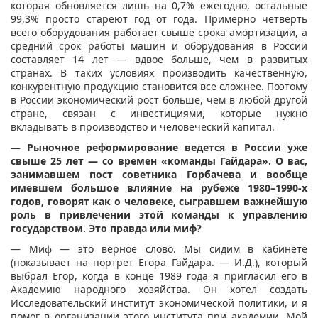
которая обновляется лишь на 0,7% ежегодно, остальные
99,3% просто стареют год от года. Примерно четверть
всего оборудования работает свыше срока амортизации, а
средний срок работы машин и оборудования в России
составляет 14 лет — вдвое больше, чем в развитых
странах. В таких условиях производить качественную,
конкурентную продукцию становится все сложнее. Поэтому
в России экономический рост больше, чем в любой другой
стране, связан с инвестициями, которые нужно
вкладывать в производство и человеческий капитал.
— Рыночное реформирование ведется в России уже
свыше 25 лет — со времен «команды Гайдара». О вас,
занимавшем пост советника Горбачева и вообще
имевшем большое влияние на рубеже 1980–1990-х
годов, говорят как о человеке, сыгравшем важнейшую
роль в привлечении этой команды к управлению
государством. Это правда или миф?
— Миф — это верное слово. Мы сидим в кабинете
(показывает на портрет Егора Гайдара. — И.Д.), который
выбрал Егор, когда в конце 1989 года я пригласил его в
Академию народного хозяйства. Он хотел создать
Исследовательский институт экономической политики, и я
помог в организации этого института при академии. Мой