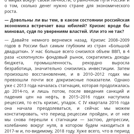
о том, сколько денег нужно стране для экономического
роста.
— Довольны ли вы тем, в каком состоянии российская
экономика встречает ваш юбилей? Кризис вроде бы
миновал, судя по уверениям властей. Или это не так?
— Давайте немного вернемся назад. Кризис 2008–2009
годов в России был самым глубоким из стран «Большой
двадцатки». У нас больше всего снизился объем ВВП, в 4
раза «схлопнулся» фондовый рынок, сократились доходы
бюджета, промышленность, рекордно выросла
безработица, значительно снизились инвестиции. Затем
произошло восстановление, и в 2010–2012 годах мы
превзошли почти все докризисные показатели. Однако
уже с 2013 года началась стагнация, которая продолжалась
до 2014-го, и лишь потом, после введения санкций и
падения цен на нефть, в 2015–2016 годах наступила
рецессия, то есть кризис, упадок. С IV квартала 2016 года
она начала преодолеваться, и сейчас мы можем
констатировать, что период рецессии пройден, и от нее
мы снова перешли к стагнации — застою, депрессии,
колебанию вокруг нуля, в котором будем находиться в
2017-м и, по-видимому, 2018 году. Хуже всего, что в период