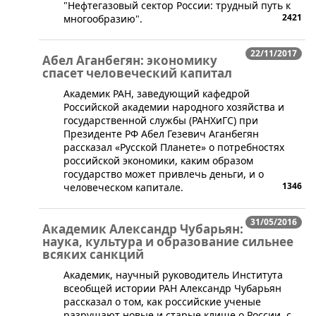
"Нефтегазовый сектор России: трудный путь к
2421
многообразию".
22/11/2017
Абел Аганбегян: экономику
спасет человеческий капитал
Академик РАН, заведующий кафедрой
Российской академии народного хозяйства и
государственной службы (РАНХиГС) при
Президенте РФ Абел Гезевич Аганбегян
рассказал «Русской Планете» о потребностях
российской экономики, каким образом
государство может привлечь деньги, и о
1346
человеческом капитале.
31/05/2016
Академик Александр Чубарьян:
наука, культура и образование сильнее
всяких санкций
​Академик, научный руководитель Института
всеобщей истории РАН Александр Чубарьян
рассказал о том, как российские ученые
разрушают новые и старые клише о России, с