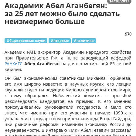
14/10/2017
Академик Абел Аганбегян:
за 25 лет можно было сделать
неизмеримо больше
970
Общественные науки
Интервью
Аналитика
​Академик РАН, экс-ректор Академии народного хозяйства
при Правительстве РФ, а ныне заведующий кафедрой
РАНХиГС
Абел Аганбегян
на днях отметил свой 85-летний
юбилей.
Он был экономическим советником Михаила Горбачева,
его имя широко известно в научных кругах, его лекции
слушали студенты ведущих мировых университетов мира,
к нему обращался Нобелевский комитет с просьбой
рекомендовать кандидатов на премию. К его мнению
прислушивались руководители государств, и мало кто
знает, что именно при его участии в начале 1990-х к
управлению государством пришла команда Егора Гайдара,
чьи рыночные реформы изменили экономику России до
неузнаваемости. В интервью «МК» Абел Гезевич рассказал
о мифах вокруг своей личности, о рыночном пути России и