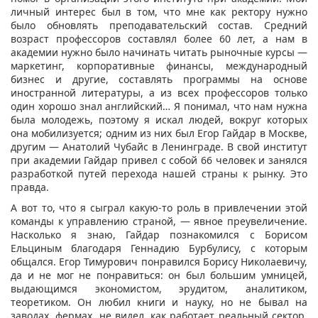
личный интерес был в том, что мне как ректору нужно
было обновлять преподавательский состав. Средний
возраст профессоров составлял более 60 лет, а нам в
академии нужно было начинать читать рыночные курсы —
маркетинг, корпоративные финансы, международный
бизнес и другие, составлять программы на основе
иностранной литературы, а из всех профессоров только
один хорошо знал английский… Я понимал, что нам нужна
была молодежь, поэтому я искал людей, вокруг которых
она мобилизуется; одним из них был Егор Гайдар в Москве,
другим — Анатолий Чубайс в Ленинграде. В свой институт
при академии Гайдар привел с собой 66 человек и занялся
разработкой путей перехода нашей страны к рынку. Это
правда.
А вот то, что я сыграл какую-то роль в привлечении этой
команды к управлению страной, — явное преувеличение.
Насколько я знаю, Гайдар познакомился с Борисом
Ельциным благодаря Геннадию Бурбулису, с которым
общался. Егор Тимурович понравился Борису Николаевичу,
да и не мог не понравиться: он был большим умницей,
выдающимся экономистом, эрудитом, аналитиком,
теоретиком. Он любил книги и науку, но не бывал на
заводах, фермах, не видел, как работает реальный сектор.