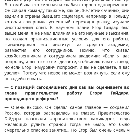
В этом была его сильная и слабая сторона одновременно.
Он собрал команду таких же, как он, 30-летних ученых, они
ездили в страны бывшего соцлагеря, например в Польшу,
которая совершила успешный переход к рынку, изучали
иностранный опыт. В научном плане Егор Гайдар был
выше меня, я не имел влияния на его научные изыскания,
но создал организационные условия для его работы,
финансировал его институт из средств академии,
разместил его сотрудников. Помню, что сказал
хозяйственникам и сотрудникам академии: «Если я вас
попрошу, и вы что-то не сделаете, я объявлю вам выговор,
но если Егор Тимурович попросит, и вы не сделаете, я вас
уволю». Потому что новое не может возникнуть, если ему
не содействовать.
— С позиций сегодняшнего дня как вы оцениваете во
главе правительства работу Егора Гайдара,
проводящего реформы?
— Очень высоко. Он сделал самое главное — сохранил
Россию, которая распадалась на глазах. Правительство
Гайдара называли «правительством камикадзе», ведь
желающих рулить страной тогда не было, это было
смертельно опасное занятие… Но Егор был очень смелым