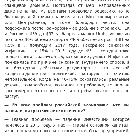
сланцевой добычей. Пострадав от мер, направленных
даже не на нас, мы все-таки преодолели рецессию, но не
благодаря действиям правительства, Минэкономразвития
или Центробанка, а тоже благодаря нефти: она
подорожала после «заморозки» ее добычи в странах ОПЕК
и России с $39 до $57 за баррель марки Urals, увеличив
почти на 30% объем экспорта РФ и обеспечив рост ВВП на
1,5% в I полугодии 2017 года. Рекордное снижение
инфляции — с 15% в 2015 году до 4% — сегодня тоже
нельзя считать заслугой ЦБ, как многие думают. Инфляция
понизилась по причине снижения внутреннего спроса, а
не благодаря действиям регулятора с его жесткой
кредитно-денежной политикой, которую я считаю
неправильной. Когда на 10–15% сократились реальные
доходы, товарооборот, конечное потребление, то вполне
закономерно, что спроса нет, и потребительские цены не
растут.
— Из всех проблем российской экономики, что вы
назвали, какую считаете ключевой?
— Главная проблема — падение инвестиций, которое
началось в 2013 году. У нас — старый основной капитал,
изношенная материально-техническая база предприятий,