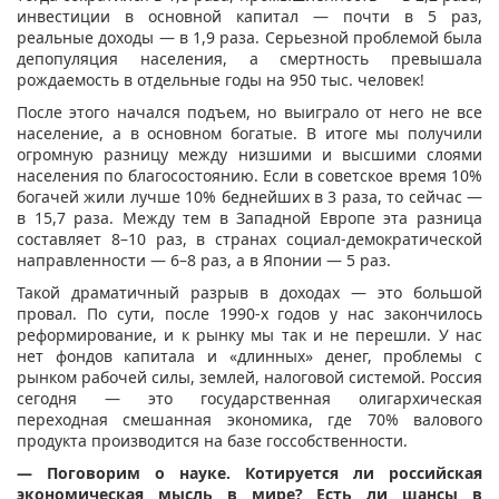
инвестиции в основной капитал — почти в 5 раз,
реальные доходы — в 1,9 раза. Серьезной проблемой была
депопуляция населения, а смертность превышала
рождаемость в отдельные годы на 950 тыс. человек!
После этого начался подъем, но выиграло от него не все
население, а в основном богатые. В итоге мы получили
огромную разницу между низшими и высшими слоями
населения по благосостоянию. Если в советское время 10%
богачей жили лучше 10% беднейших в 3 раза, то сейчас —
в 15,7 раза. Между тем в Западной Европе эта разница
составляет 8–10 раз, в странах социал-демократической
направленности — 6–8 раз, а в Японии — 5 раз.
Такой драматичный разрыв в доходах — это большой
провал. По сути, после 1990-х годов у нас закончилось
реформирование, и к рынку мы так и не перешли. У нас
нет фондов капитала и «длинных» денег, проблемы с
рынком рабочей силы, землей, налоговой системой. Россия
сегодня — это государственная олигархическая
переходная смешанная экономика, где 70% валового
продукта производится на базе госсобственности.
— Поговорим о науке. Котируется ли российская
экономическая мысль в мире? Есть ли шансы в