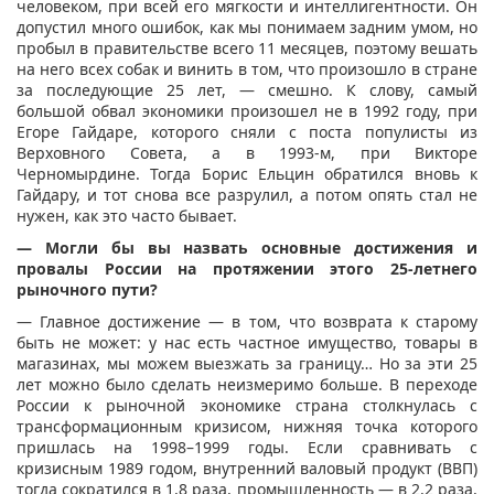
человеком, при всей его мягкости и интеллигентности. Он
допустил много ошибок, как мы понимаем задним умом, но
пробыл в правительстве всего 11 месяцев, поэтому вешать
на него всех собак и винить в том, что произошло в стране
за последующие 25 лет, — смешно. К слову, самый
большой обвал экономики произошел не в 1992 году, при
Егоре Гайдаре, которого сняли с поста популисты из
Верховного Совета, а в 1993-м, при Викторе
Черномырдине. Тогда Борис Ельцин обратился вновь к
Гайдару, и тот снова все разрулил, а потом опять стал не
нужен, как это часто бывает.
— Могли бы вы назвать основные достижения и
провалы России на протяжении этого 25-летнего
рыночного пути?
— Главное достижение — в том, что возврата к старому
быть не может: у нас есть частное имущество, товары в
магазинах, мы можем выезжать за границу… Но за эти 25
лет можно было сделать неизмеримо больше. В переходе
России к рыночной экономике страна столкнулась с
трансформационным кризисом, нижняя точка которого
пришлась на 1998–1999 годы. Если сравнивать с
кризисным 1989 годом, внутренний валовый продукт (ВВП)
тогда сократился в 1,8 раза, промышленность — в 2,2 раза,