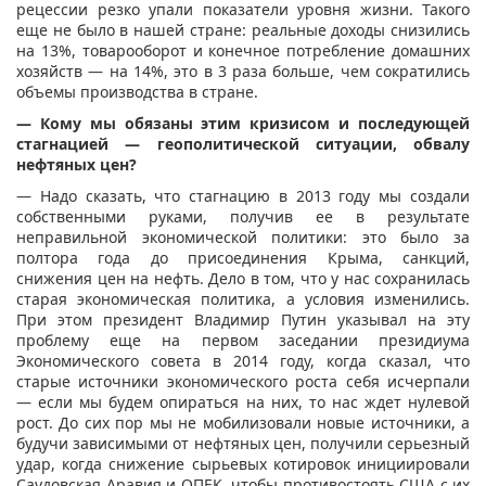
рецессии резко упали показатели уровня жизни. Такого
еще не было в нашей стране: реальные доходы снизились
на 13%, товарооборот и конечное потребление домашних
хозяйств — на 14%, это в 3 раза больше, чем сократились
объемы производства в стране.
— Кому мы обязаны этим кризисом и последующей
стагнацией — геополитической ситуации, обвалу
нефтяных цен?
— Надо сказать, что стагнацию в 2013 году мы создали
собственными руками, получив ее в результате
неправильной экономической политики: это было за
полтора года до присоединения Крыма, санкций,
снижения цен на нефть. Дело в том, что у нас сохранилась
старая экономическая политика, а условия изменились.
При этом президент Владимир Путин указывал на эту
проблему еще на первом заседании президиума
Экономического совета в 2014 году, когда сказал, что
старые источники экономического роста себя исчерпали
— если мы будем опираться на них, то нас ждет нулевой
рост. До сих пор мы не мобилизовали новые источники, а
будучи зависимыми от нефтяных цен, получили серьезный
удар, когда снижение сырьевых котировок инициировали
Саудовская Аравия и ОПЕК, чтобы противостоять США с их