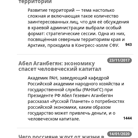
территорий
​Развитие территорий — тема настолько
сложная и включающая такое количество
заинтересованных лиц, что для её обсуждения
в краевой администрации выбрали особый
формат: стратегические сессии. Одна из них,
посвящённая северным территориям края и
943
Арктике, проходила в Конгресс-холле СФУ.
23/11/2017
Абел Аганбегян: экономику
спасет человеческий капитал
Академик РАН, заведующий кафедрой
Российской академии народного хозяйства и
государственной службы (РАНХиГС) при
Президенте РФ Абел Гезевич Аганбегян
рассказал «Русской Планете» о потребностях
российской экономики, каким образом
государство может привлечь деньги, и о
1444
человеческом капитале.
14/01/2020
Чего россияне ждут от жизни в