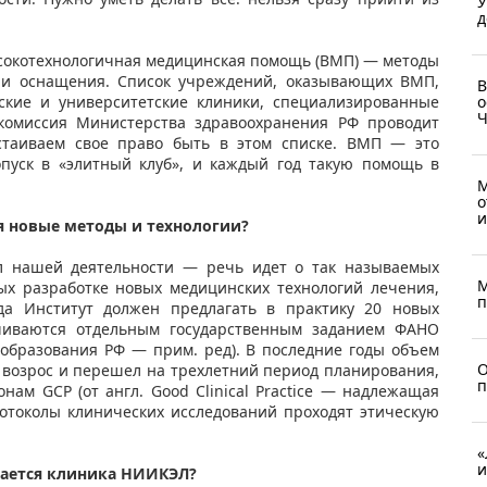
У
д
ысокотехнологичная медицинская помощь (ВМП) — методы
 и оснащения. Список учреждений, оказывающих ВМП,
В
еские и университетские клиники, специализированные
о
Ч
комиссия Министерства здравоохранения РФ проводит
стаиваем свое право быть в этом списке. ВМП — это
опуск в «элитный клуб», и каждый год такую помощь в
М
о
и
я новые методы и технологии?
 нашей деятельности — речь идет о так называемых
М
ых разработке новых медицинских технологий лечения,
п
да Институт должен предлагать в практику 20 новых
ечиваются отдельным государственным заданием ФАНО
 образования РФ — прим. ред). В последние годы объем
О
 возрос и перешел на трехлетний период планирования,
п
нам GCP (от англ. Good Clinical Practice — надлежащая
ротоколы клинических исследований проходят этическую
«
и
ается клиника НИИКЭЛ?