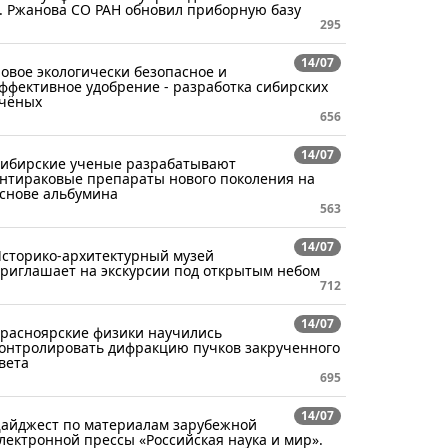
. Ржанова СО РАН обновил приборную базу
295
14/07
овое экологически безопасное и
ффективное удобрение - разработка сибирских
чёных
656
14/07
ибирские ученые разрабатывают
нтираковые препараты нового поколения на
снове альбумина
563
14/07
сторико-архитектурный музей
риглашает на экскурсии под открытым небом
712
14/07
расноярские физики научились
онтролировать дифракцию пучков закрученного
вета
695
14/07
айджест по материалам зарубежной
лектронной прессы «Российская наука и мир».