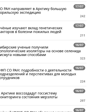
17/07
О РАН направляет в Арктику большую
орильскую экспедицию
242
17/07
чёные изучают вклад генетических
акторов в болезни пожилых людей
211
16/07
ибирские ученые получили
опологические изоляторы на основе селенида
исмута новыми способами
323
16/07
ФП СО РАН: подробности о деятельности
одразделений и перспективах для молодых
отрудников
224
16/07
 Арктике воссоздадут госсистему
ониторинга состояния мерзлоты
297
16/07