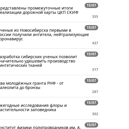
15/07
редставлены промежуточные итоги
еализации дорожной карты ЦКП СКИФ
355
15/07
ченые из Новосибирска первыми в
оссии получили антитела, нейтрализующие
оронавирус
437
15/07
азработка сибирских ученых позволит
начительно удешевить производство
интетических тканей
317
15/07
ва молодёжных гранта РНФ - от
алеолита до бронзы
287
15/07
жегодные исследования флоры и
астительности заповедника
302
15/07
нститут физики полупроводников им. А.