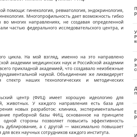
П
ой помощи: гинекология, ревматология, эндокринология,
р
гинекология. Многопрофильность дает возможность гибко
 во многих направлениях, не создавая определенной
тали частью федерального исследовательского центра, и
У
Р
к
го цикла. На мой взгляд, именно на это направлено
Р
ской академии медицинских наук и Российской академии
з
всего прикладной академией, что создавало неизбежные
с
 фундаментальной наукой. Объединение же ликвидирует
я спектр наших технологических и методических
Д
п
льский центр (ФИЦ) имеет хорошую идеологию для
й, животных. У каждого направления есть база для
рения новых разработок: клиника, экспериментальные
Е
вание приборной базы ФИЦ, основанное на принципе
р
с одной стороны позволяет повысить эффективность
ть дублирование, а с другой — максимально повышает
 для всех научных сотрудников каждого института.
И