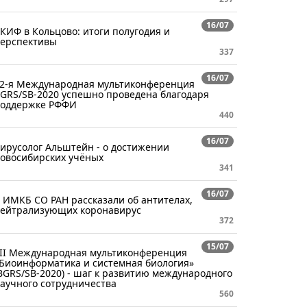
16/07
КИФ в Кольцово: итоги полугодия и
ерспективы
337
16/07
2-я Международная мультиконференция
GRS/SB-2020 успешно проведена благодаря
оддержке РФФИ
440
16/07
ирусолог Альштейн - о достижении
овосибирских учёных
341
16/07
 ИМКБ СО РАН рассказали об антителах,
ейтрализующих коронавирус
372
15/07
II Международная мультиконференция
Биоинформатика и системная биология»
BGRS/SB-2020) - шаг к развитию международного
аучного сотрудничества
560