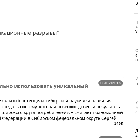
В
Н
э
у
икационные разрывы"
С
а
о
И
06/02/2018
п
льно использовать уникальный
икальный потенциал сибирской науки для развития
К
о создать систему, которая позволит довести результаты
к
с
 широкого круга потребителей», – считает полномочный
й Федерации в Сибирском федеральном округе Сергей
2408
Д
э