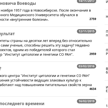
14/11/2017
И
новича Воеводы
 ноября 1957 года в Новосибирске. После окончания в
енного Медицинского Университета обучался в
Н
2759
ности «внутренние болезни».
12/11/2015
П
зультат
п
теты страны на десятки лет вперед без относительно
е сами ученые, способны решить эту задачу? Недавно
оектов, одним из победителей которого стал
П
2959
 "Институт цитологии и генетики СО РАН".
03/02/2016
?
B
б
ского центра "Институт цитологии и генетики СО РАН"
ения устойчивости ведущих злаковых культур к
работают над повышением питательных свойств зерна
И
4634
Е
16/02/2019
последнего времени
1