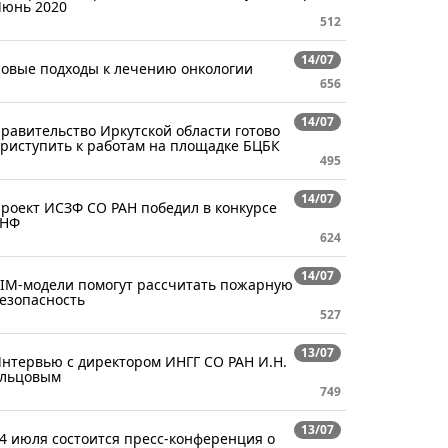
юнь 2020
512
14/07
овые подходы к лечению онкологии
656
14/07
равительство Иркутской области готово
риступить к работам на площадке БЦБК
495
14/07
роект ИСЗФ СО РАН победил в конкурсе
РНФ
624
14/07
IM-модели помогут рассчитать пожарную
езопасность
527
13/07
нтервью с директором ИНГГ СО РАН И.Н.
льцовым
749
13/07
4 июля состоится пресс-конференция о