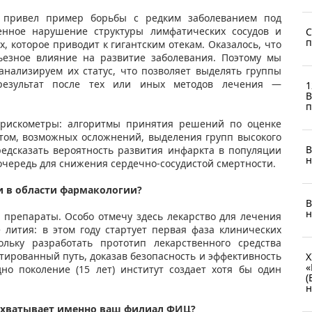
 привел пример борьбы с редким заболеванием под
нное нарушение структуры лимфатических сосудов и
С
п
, которое приводит к гигантским отекам. Оказалось, что
ьезное влияние на развитие заболевания. Поэтому мы
анализируем их статус, что позволяет выделять группы
результат после тех или иных методов лечения —
1
B
п
рискометры: алгоритмы принятия решений по оценке
том, возможных осложнений, выделения групп высокого
В
едсказать вероятность развития инфаркта в популяции
н
чередь для снижения сердечно-сосудистой смертности.
и в области фармакологии?
В
н
препараты. Особо отмечу здесь лекарство для лечения
 лития: в этом году стартует первая фаза клинических
льку разработать прототип лекарственного средства
тированный путь, доказав безопасность и эффективность
X
«
но поколение (15 лет) институт создает хотя бы один
(
н
охватывает именно ваш филиал ФИЦ?