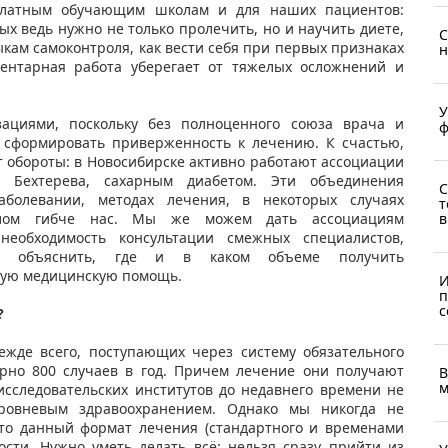
латным обучающим школам и для наших пациентов:
ых ведь нужно не только пролечить, но и научить диете,
С
ам самоконтроля, как вести себя при первых признаках
н
ментарная работа уберегает от тяжелых осложнений и
У
ациями, поскольку без полноценного союза врача и
ф
 сформировать приверженность к лечению. К счастью,
т обороты: в Новосибирске активно работают ассоциации
 Бехтерева, сахарным диабетом. Эти объединения
С
болевании, методах лечения, в некоторых случаях
т
елом гибче нас. Мы же можем дать ассоциациям
в
необходимость консультации смежных специалистов,
мы, объяснить, где и в каком объеме получить
ную медицинскую помощь.
И
п
с
?
ежде всего, поступающих через систему обязательного
рно 800 случаев в год. Причем лечение они получают
В
м
исследовательских институтов до недавнего времени не
ровневым здравоохранением. Однако мы никогда не
что данный формат лечения (стандартного и временами
ости. Нужно уметь делать всё: нельзя сразу прийти из