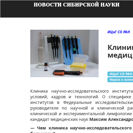
НОВОСТИ СИБИРСКОЙ НАУКИ
ИЦиГ СО РАН
Клини
медиц
ИЦиГ СО РАН
Науки о жиз
Клиника научно-исследовательского институ
условий, кадров и технологий. О специфике
институтов в Федеральные исследовательск
руководителя по научной и клинической раб
клинической и экспериментальной лимфологии 
кандидат медицинских наук
Максим Александро
— Чем клиника научно-исследовательского