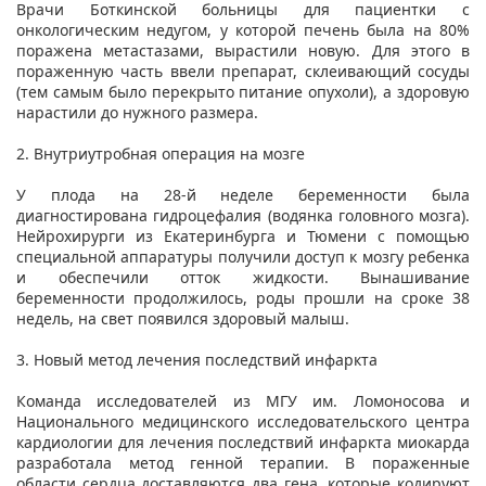
Врачи Боткинской больницы для пациентки с
онкологическим недугом, у которой печень была на 80%
поражена метастазами, вырастили новую. Для этого в
пораженную часть ввели препарат, склеивающий сосуды
(тем самым было перекрыто питание опухоли), а здоровую
нарастили до нужного размера.
2. Внутриутробная операция на мозге
У плода на 28-й неделе беременности была
диагностирована гидроцефалия (водянка головного мозга).
Нейрохирурги из Екатеринбурга и Тюмени с помощью
специальной аппаратуры получили доступ к мозгу ребенка
и обеспечили отток жидкости. Вынашивание
беременности продолжилось, роды прошли на сроке 38
недель, на свет появился здоровый малыш.
3. Новый метод лечения последствий инфаркта
Команда исследователей из МГУ им. Ломоносова и
Национального медицинского исследовательского центра
кардиологии для лечения последствий инфаркта миокарда
разработала метод генной терапии. В пораженные
области сердца доставляются два гена, которые кодируют