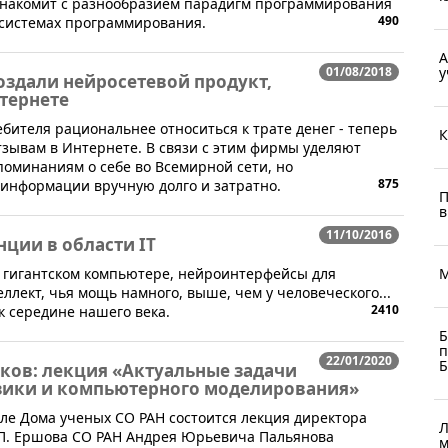
знакомит с разнообразием парадигм программирования
490
и системах программирования.
A
01/08/2018
у
оздали нейросетевой продукт,
тернете
бителя рациональнее относиться к трате денег - теперь
К
зывам в Интернете. В связи с этим фирмы уделяют
оминаниям о себе во Всемирной сети, но
875
информации вручную долго и затратно.
П
в
11/10/2016
нции в области IT
ом гигантском компьютере, нейроинтерфейсы для
М
лект, чья мощь намного, выше, чем у человеческого...
2410
к середине нашего века.
Б
п
22/01/2020
Б
ков: лекция «Актуальные задачи
зики и компьютерного моделирования»
 зале Дома ученых СО РАН состоится лекция директора
Л
.П. Ершова СО РАН Андрея Юрьевича Пальянова
м