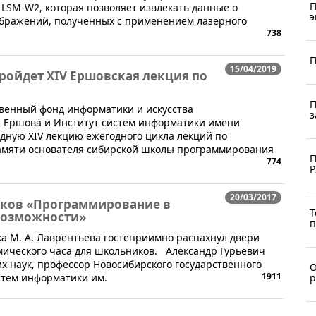
П
LSM-W2, которая позволяет извлекать данные о
э
ображений, полученных с применением лазерного
738
П
15/04/2019
ройдет XIV Ершовская лекция по
П
венный фонд информатики и искусства
з
. Ершова и Институт систем информатики имени
дную XIV лекцию ежегодного цикла лекций по
мяти основателя сибирской школы программирования
П
774
Р
20/03/2017
иков «Программирование в
Т
возможности»
п
ка М. А. Лаврентьева гостеприимно распахнул двери
мического часа для школьников. Александр Гурьевич
х наук, профессор Новосибирского государственного
О
1911
стем информатики им.
р