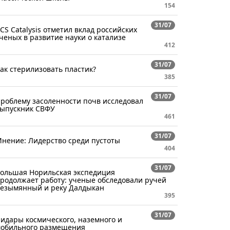
154
31/07
CS Catalysis отметил вклад российских
ченых в развитие науки о катализе
412
31/07
ак стерилизовать пластик?
385
31/07
роблему засоленности почв исследовал
ыпускник СВФУ
461
31/07
нение: Лидерство среди пустоты
404
31/07
ольшая Норильская экспедиция
родолжает работу: ученые обследовали ручей
езымянный и реку Далдыкан
395
31/07
идары космического, наземного и
обильного размещения