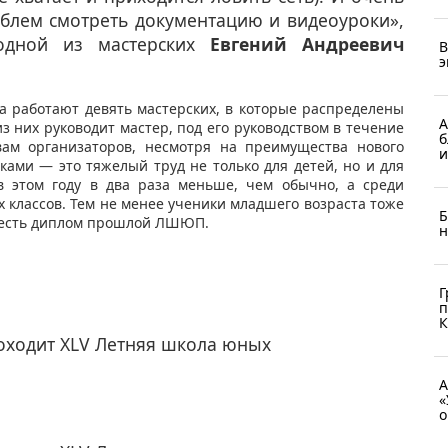
облем смотреть документацию и видеоуроки»,
 одной из мастерских
Евгений Андреевич
В
э
а работают девять мастерских, в которые распределены
А
з них руководит мастер, под его руководством в течение
б
вам организаторов, несмотря на преимущества нового
и
ками — это тяжелый труд не только для детей, но и для
в этом году в два раза меньше, чем обычно, а среди
1-х классов. Тем не менее ученики младшего возраста тоже
Б
их есть диплом прошлой ЛШЮП.
н
Г
п
К
оходит XLV Летняя школа юных
А
«
о