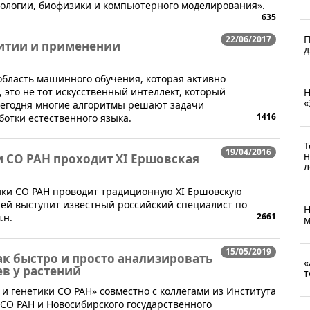
иологии, биофизики и компьютерного моделирования».
635
П
22/06/2017
витии и применении
д
- область машинного обучения, которая активно
 это не тот искусственный интеллект, который
Н
«
 сегодня многие алгоритмы решают задачи
1416
отки естественного языка.
Т
19/04/2016
н
 СО РАН проходит XI Ершовская
л
тики СО РАН проводит традиционную XI Ершовскую
ией выступит известный российский специалист по
Н
2661
.н.
м
15/05/2019
к быстро и просто анализировать
«
в у растений
т
 и генетики СО РАН» совместно с коллегами из Института
 СО РАН и Новосибирского государственного