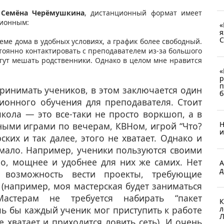
,
Семёна Черёмушкина
, дистанционный формат имеет
онным: ​
«
я
С
еме дома в удобных условиях, а график более свободный.
тоянно контактировать с преподавателем из-за большого
огут мешать родственники. Однако в целом мне нравится
«
р
п
инимать учеников, в этом заключается один
б
ионного обучения для преподавателя. Стоит
школа — это все-таки не просто воркшоп, а в
Н
ьными играми по вечерам, КВНом, игрой “Что?
и
ских и так далее, этого не хватает. Однако и
мало. Например, ученики пользуются своими
о, мощнее и удобнее для них же самих. Нет
А
д
 возможность вести проекты, требующие
 (например, моя мастерская будет заниматься
Мастерам не требуется набирать “пакет
К
ь бы каждый ученик мог приступить к работе
л
Л
е хватает и приходится ловить сеть). И очень