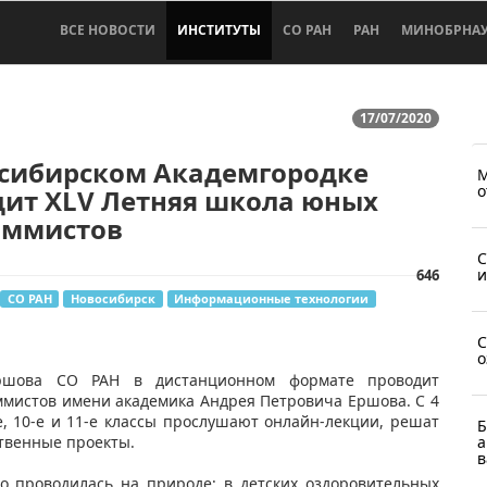
ВСЕ НОВОСТИ
ИНСТИТУТЫ
СО РАН
РАН
МИНОБРНА
17/07/2020
осибирском Академгородке
М
о
дит XLV Летняя школа юных
аммистов
С
и
646
СО РАН
Новосибирск
Информационные технологии
С
о
Ершова СО РАН в дистанционном формате проводит
мистов имени академика Андрея Петровича Ершова. С 4
е, 10-е и 11-е классы прослушают онлайн-лекции, решат
Б
ственные проекты.
а
в
 проводилась на природе: в детских оздоровительных