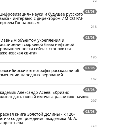
72
03/08
Цифровизация» науки и будущее русского
зыка - интервью с директором ИМ СО РАН
ергеем Гончаровым
216
03/08
Главным объектом укрепления и
асширения сырьевой базы нефтяной
ромышленности сейчас становится
аженовская свита»
195
03/08
овосибирские этнографы рассказали об
зменении народных верований
187
03/08
кадемик Александр Асеев: «Кризис
олжен дать новый импульс развитию науки»
207
03/08
расная книга Золотой Долины - к 120-
етию со дня рождения академика М. А.
аврентьева
187