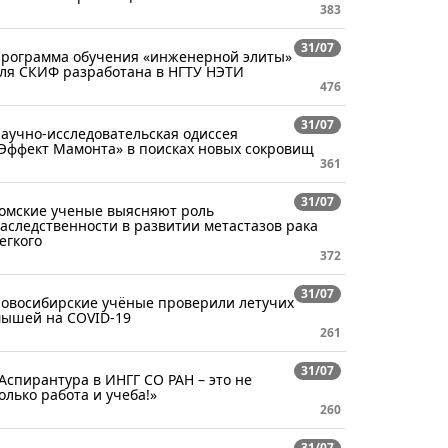
383
31/07
рограмма обучения «инженерной элиты»
ля СКИФ разработана в НГТУ НЭТИ
476
31/07
аучно-исследовательская одиссея
Эффект Мамонта» в поисках новых сокровищ
361
31/07
омские ученые выясняют роль
аследственности в развитии метастазов рака
егкого
372
31/07
овосибирские учёные проверили летучих
ышей на COVID-19
261
31/07
Аспирантура в ИНГГ СО РАН – это не
олько работа и учеба!»
260
31/07