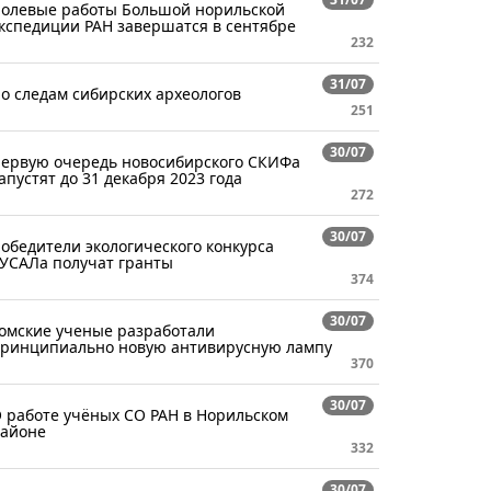
олевые работы Большой норильской
кспедиции РАН завершатся в сентябре
232
31/07
о следам сибирских археологов
251
30/07
ервую очередь новосибирского СКИФа
апустят до 31 декабря 2023 года
272
30/07
обедители экологического конкурса
УСАЛа получат гранты
374
30/07
омские ученые разработали
ринципиально новую антивирусную лампу
370
30/07
 работе учёных СО РАН в Норильском
айоне
332
30/07