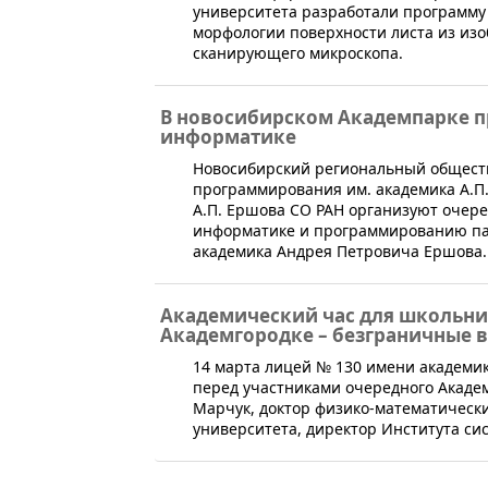
университета разработали программу 
морфологии поверхности листа из из
сканирующего микроскопа.
В новосибирском Академпарке п
информатике
​Новосибирский региональный общест
программирования им. академика А.П
А.П. Ершова СО РАН организуют очере
информатике и программированию па
академика Андрея Петровича Ершова.
Академический час для школьн
Академгородке – безграничные 
​14 марта лицей № 130 имени академи
перед участниками очередного Акаде
Марчук, доктор физико-математически
университета, директор Института си