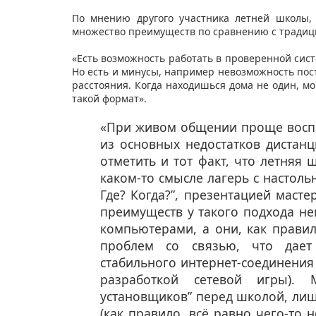
По мнению другого участника летней школы
множество преимуществ по сравнению с традици
«Есть возможность работать в проверенной сист
Но есть и минусы, например невозможность пос
расстояния. Когда находишься дома не один, м
такой формат».
​
«При живом общении проще воспр
из основных недостатков дистанц
отметить и тот факт, что летняя 
каком-то смысле лагерь с настол
Где? Когда?”, презентацией мастер
преимуществ у такого подхода не
компьютерами, а они, как правил
проблем со связью, что дает
стабильного интернет-соединения
разработкой сетевой игры). 
установщиков” перед школой, лиш
(как правило, всё равно чего-то н