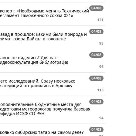
04/08
ксперт: «Необходимо менять Технический
егламент Таможенного союза 021»
121
04/08
азад в прошлое: какими были природа и
лимат озера Байкал в голоцене
98
04/08
авно не виделись? Для вас –
идеоконсультация библиографа!
96
04/08
ето исследований. Сразу несколько
кспедиций отправились в Арктику
113
04/08
ополнительные бюджетные места для
одготовки метеорологов получила базовая
афедра ИСЗФ СО РАН
94
04/08
колько сибирских татар на самом деле?