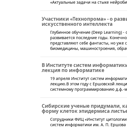
«Актуальные задачи на стыке нейроб
Участники «Технопрома» - о раз
искусственного интеллекта
​Глубинное обучение (Deep Learning) 
развивается последние годы. Конечно,
представляют себе фантасты, но уже
биомедицины, машиностроения, обраб
В Институте систем информатики
лекция по информатике
​19 апреля Институт систем информа
лекцию.В этом году с Ершовской лекц
системному программированию д.ф.-м
Сибирские ученые придумали, ка
форму клеток эпидермиса листье
​Сотрудники ФИЦ «Институт цитологии
систем информатики им. А. П. Ершова