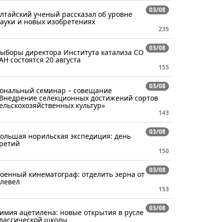
03/08
лтайский ученый рассказал об уровне
ауки и новых изобретениях
235
03/08
ыборы директора Института катализа СО
АН состоятся 20 августа
155
03/08
ональный семинар – совещание
Внедрение селекционных достижений сортов
ельскохозяйственных культур»
143
03/08
ольшая норильская экспедиция: день
ретий
150
03/08
оенный кинематограф: отделить зерна от
левел
153
03/08
имия ацетилена: новые открытия в русле
лассической школы