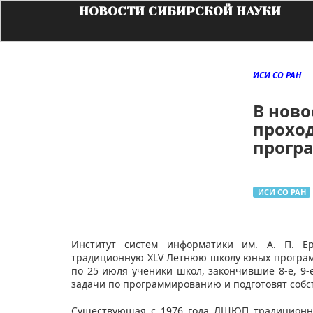
НОВОСТИ СИБИРСКОЙ НАУКИ
ИСИ СО РАН
В нов
прохо
прогр
ИСИ СО РАН
Институт систем информатики им. А. П. 
традиционную XLV Летнюю школу юных програм
по 25 июля ученики школ, закончившие 8-е, 9-
задачи по программированию и подготовят соб
Существующая с 1976 года ЛШЮП традиционно