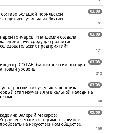
03/08
 составе Большой норильской
кспедиции - учёные из Якутии
181
03/08
ндрей Гончаров: «Пандемия создала
лагоприятную среду для развития
сследовательских предприятий»
171
03/08
иоцентр СО РАН: биотехнологии выходят
а новый уровень
212
03/08
руппа российских ученых завершила
ервый этап изучения уникальной наледи на
олыме
160
03/08
кадемик Валерий Макаров:
Управленческие эксперименты лучше
пробовать на искусственном обществе»
159