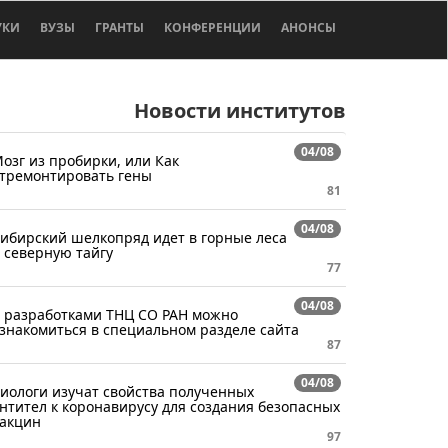
УКИ
ВУЗЫ
ГРАНТЫ
КОНФЕРЕНЦИИ
АНОНСЫ
Новости институтов
04/08
озг из пробирки, или Как
тремонтировать гены
81
04/08
ибирский шелкопряд идет в горные леса
 северную тайгу
77
04/08
 разработками ТНЦ СО РАН можно
знакомиться в специальном разделе сайта
87
04/08
иологи изучат свойства полученных
нтител к коронавирусу для создания безопасных
акцин
97