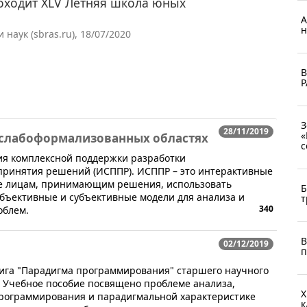
оходит XLV Летняя школа юных
А
н
аук (sbras.ru), 18/07/2020
В
Р
З
28/11/2019
«
 слабоформализованных областях
с
ия комплексной поддержки разработки
принятия решений (ИСППР). ИСППР – это интерактивные
е лицам, принимающим решения, использовать
Б
бъективные и субъективные модели для анализа и
т
340
облем.
В
02/12/2019
п
 книга "Парадигма программирования" старшего научного
. Учебное пособие посвящено проблеме анализа,
Х
рограммирования и парадигмальной характеристике
к