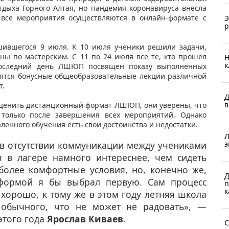
тдыха Горного Алтая, но пандемия коронавируса внесла
 все мероприятия осуществляются в онлайн-формате с
Э
р
ршившегося 9 июля. К 10 июля ученики решили задачи,
ны по мастерским. С 11 по 24 июля все те, кто прошел
Н
к
 Последний день ЛШЮП посвящен показу выполненных
одятся бонусные общеобразовательные лекции различной
т.
Д
в
 оценить дистанционный формат ЛШЮП, они уверены, что
только после завершения всех мероприятий. Однако
аленного обучения есть свои достоинства и недостатки.
Л
 в отсутствии коммуникации между учениками
э
я в лагере намного интереснее, чем сидеть
более комфортные условия, но, конечно же,
Д
формой я бы выбрал первую. Сам процесс
п
к
хорошо, к тому же в этом году летняя школа
 обычного, что не может не радовать», —
этого года
Ярослав Киваев
.
С