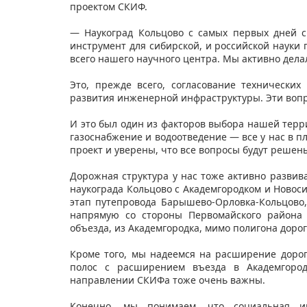
проектом СКИФ.
— ​Наукоград Кольцово с самых первых дней с
инструмент для сибирской, и российской науки 
всего нашего научного центра. Мы активно дела
Это, прежде всего, согласование технически
развития инженерной инфраструктуры. Эти воп
И это был один из факторов выбора нашей терр
газоснабжение и водоотведение — все у нас в 
проект и уверены, что все вопросы будут решен
Дорожная структура у нас тоже активно развив
наукограда Кольцово с Академгородком и Новоси
этап путепровода Барышево-Орловка-Кольцово,
напрямую со стороны Первомайского района 
объезда, из Академгородка, мимо полигона доро
Кроме того, мы надеемся на расширение доро
полос с расширением въезда в Академгород
направлении СКИФа тоже очень важны.
Конечно, мы понимаем, что социальная 