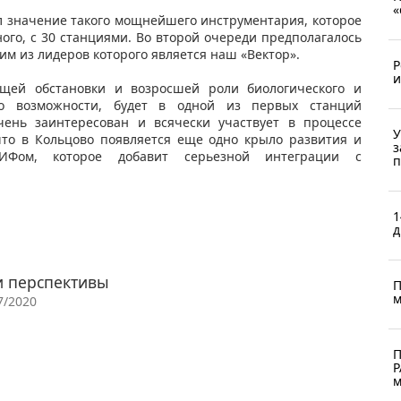
«
л значение такого мощнейшего инструментария, которое
ого, с 30 станциями. Во второй очереди предполагалось
им из лидеров которого является наш «Вектор».
Р
и
бщей обстановки и возросшей роли биологического и
 по возможности, будет в одной из первых станций
чень заинтересован и всячески участвует в процессе
У
что в Кольцово появляется еще одно крыло развития и
з
КИФом, которое добавит серьезной интеграции с
п
1
д
и перспективы
П
м
7/2020
П
Р
м