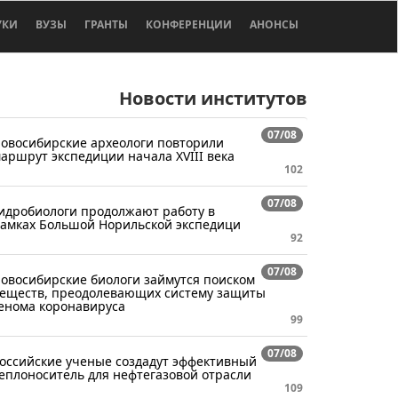
УКИ
ВУЗЫ
ГРАНТЫ
КОНФЕРЕНЦИИ
АНОНСЫ
Новости институтов
07/08
овосибирские археологи повторили
аршрут экспедиции начала XVIII века
102
07/08
идробиологи продолжают работу в
амках Большой Норильской экспедици
92
07/08
овосибирские биологи займутся поиском
еществ, преодолевающих систему защиты
енома коронавируса
99
07/08
оссийские ученые создадут эффективный
еплоноситель для нефтегазовой отрасли
109