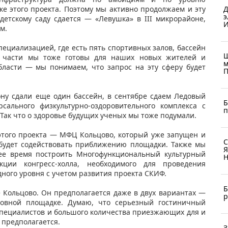
Д
ке этого проекта. Поэтому мы активно продолжаем и эту
э
детскому саду сдается — «Левушка» в III микрорайоне,
И
ем.
ециализацией, где есть пять спортивных залов, бассейн
Ш
 части мы тоже готовы для наших новых жителей и
м
области — мы понимаем, что запрос на эту сферу будет
П
ну сдали еще один бассейн, в сентябре сдаем Ледовый
Б
рсального физкультурно-оздоровительного комплекса с
п
Так что о здоровье будущих ученых мы тоже подумали.
этого проекта — МФЦ Кольцово, который уже запущен и
С
 будет содействовать приближению площадки. Также мы
Я
е время построить Многофункциональный культурный
Н
ции конгресс-холла, необходимого для проведения
ного уровня с учетом развития проекта СКИФ.
Б
е Кольцово. Он предполагается даже в двух вариантах —
р
овной площадке. Думаю, что серьезный гостиничный
специалистов и большого количества приезжающих для и
 предполагается.
З