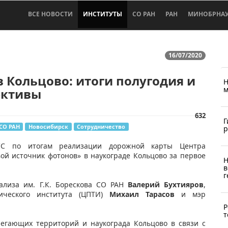
ВСЕ НОВОСТИ
ИНСТИТУТЫ
СО РАН
РАН
МИНОБРНА
16/07/2020
 Кольцово: итоги полугодия и
Н
м
ективы
632
Г
СО РАН
Новосибирск
Сотрудничество
р
АСС по итогам реализации дорожной карты Центра
ой источник фотонов» в наукограде Кольцово за первое
Н
в
г
ализа им. Г.К. Борескова СО РАН
Валерий Бухтияров
,
гического института (ЦПТИ)
Михаил Тарасов
и мэр
Р
т
легающих территорий и наукограда Кольцово в связи с