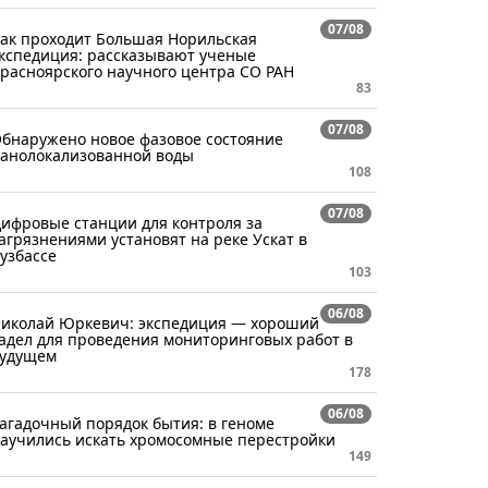
07/08
ак проходит Большая Норильская
кспедиция: рассказывают ученые
расноярского научного центра СО РАН
83
07/08
бнаружено новое фазовое состояние
анолокализованной воды
108
07/08
ифровые станции для контроля за
агрязнениями установят на реке Ускат в
узбассе
103
06/08
иколай Юркевич: экспедиция — хороший
адел для проведения мониторинговых работ в
удущем
178
06/08
агадочный порядок бытия: в геноме
аучились искать хромосомные перестройки
149