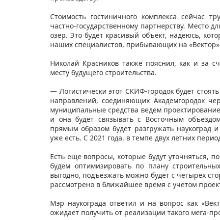
Стоимость гостиничного комплекса сейчас тру
частно-государственному партнерству. Место дл
озер. Это будет красивый объект, надеюсь, кото
наших специалистов, прибывающих на «Вектор» 
Николай Красников также пояснил, как и за с
месту будущего строительства.
— Логистически этот СКИФ-городок будет стоять
направлений, соединяющих Академгородок че
муниципальные средства ведем проектирование. 
и она будет связывать с Восточным объездо
прямым образом будет разгружать наукоград и
уже есть. С 2021 года, в темпе двух летних пер
Есть еще вопросы, которые будут уточняться, п
будем оптимизировать по плану строительны
выгодно, подъезжать можно будет с четырех сто
рассмотрено в ближайшее время с учетом прое
Мэр наукограда ответил и на вопрос как «Век
ожидает получить от реализации такого мега-пр