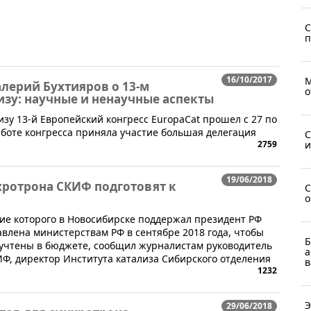
С
п
16/10/2017
М
лерий Бухтияров о 13-м
о
изу: научные и ненаучные аспекты
зу 13-й Европейский конгресс EuropaCat прошел с 27 по
работе конгресса приняла участие большая делегация
С
и
2759
19/06/2018
ротрона СКИФ подготовят к
С
о
ие которого в Новосибирске поддержал президент РФ
влена министерствам РФ в сентябре 2018 года, чтобы
Б
 учтены в бюджете, сообщил журналистам руководитель
а
Ф, директор Института катализа Сибирского отделения
в
1232
Э
29/06/2018