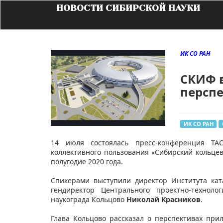
НОВОСТИ СИБИРСКОЙ НАУКИ
ИК СО РАН
СКИФ в
персп
ИК СО РАН
14 июля состоялась пресс-конференция Т
коллективного пользования «Сибирский кольцев
полугодие 2020 года.
Спикерами выступили директор Института кат
гендиректор Центрального проектно-техноло
наукограда Кольцово
Николай Красников
.
Глава Кольцово рассказал о перспективах при