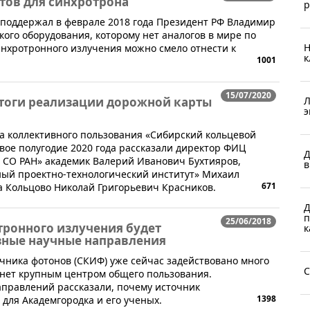
стов для синхротрона
р
 поддержал в феврале 2018 года Президент РФ Владимир
кого оборудования, которому нет аналогов в мире по
Н
инхротронного излучения можно смело отнести к
к
1001
15/07/2020
Л
тоги реализации дорожной карты
э
а коллективного пользования «Сибирский кольцевой
вое полугодие 2020 года рассказали директор ФИЦ
Д
ва СО РАН» академик Валерий Иванович Бухтияров,
в
ый проектно-технологический институт» Михаил
671
а Кольцово Николай Григорьевич Красников.
Д
п
25/06/2018
тронного излучения будет
к
зные научные направления
очника фотонов (СКИФ) уже сейчас задействовано много
С
танет крупным центром общего пользования.
аправлений рассказали, почему источник
1398
 для Академгородка и его ученых.