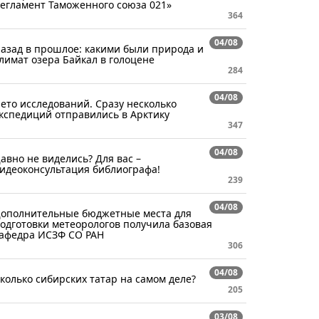
егламент Таможенного союза 021»
364
04/08
азад в прошлое: какими были природа и
лимат озера Байкал в голоцене
284
04/08
ето исследований. Сразу несколько
кспедиций отправились в Арктику
347
04/08
авно не виделись? Для вас –
идеоконсультация библиографа!
239
04/08
ополнительные бюджетные места для
одготовки метеорологов получила базовая
афедра ИСЗФ СО РАН
306
04/08
колько сибирских татар на самом деле?
205
03/08