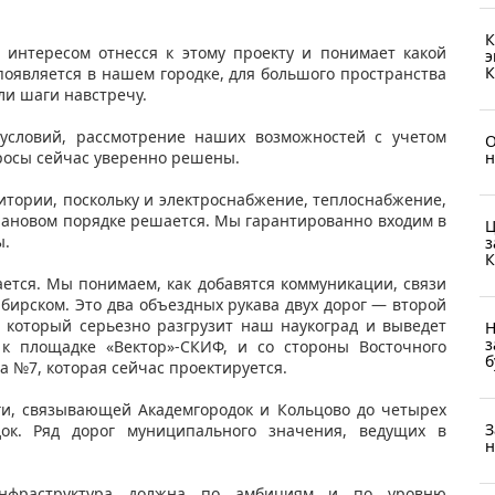
К
 интересом отнесся к этому проекту и понимает какой
э
К
появляется в нашем городке, для большого пространства
ли шаги навстречу.
х условий, рассмотрение наших возможностей с учетом
О
н
росы сейчас уверенно решены.
итории, поскольку и электроснабжение, теплоснабжение,
плановом порядке решается. Мы гарантированно входим в
Ц
ы.
з
К
ается. Мы понимаем, как добавятся коммуникации, связи
бирском. Это два объездных рукава двух дорог — второй
 который серьезно разгрузит наш наукоград и выведет
Н
з
к площадке «Вектор»-СКИФ, и со стороны Восточного
б
га №7, которая сейчас проектируется.
ги, связывающей Академгородок и Кольцово до четырех
З
ок. Ряд дорог муниципального значения, ведущих в
н
инфраструктура должна по амбициям и по уровню