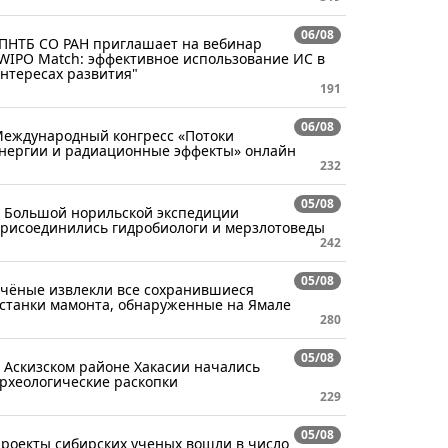
06/08
ПНТБ СО РАН приглашает на вебинар
WIPO Match: эффективное использование ИС в
нтересах развития"
191
06/08
еждународный конгресс «Потоки
нергии и радиационные эффекты» онлайн
232
05/08
 Большой норильской экспедиции
рисоединились гидробиологи и мерзлотоведы
242
05/08
чёные извлекли все сохранившиеся
станки мамонта, обнаруженные на Ямале
280
05/08
 Аскизском районе Хакасии начались
рхеологические раскопки
229
05/08
роекты сибирских ученых вошли в число