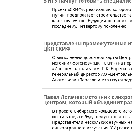
В НГУ начнут готовить специали
​Проект «СКИФ», реализацию которого
Путин, предполагает строительство та
качеству пучков. Будущий источник с
последнему, четвертому поколению.
Представлены промежуточные и
ЦКП СКИФ
​​О выполнении дорожной карты Центр
источник фотонов» (ЦКП СКИФ) на пер
«Институт катализа им. Г. К. Бореско
генеральный директор АО «Центральн
Анатольевич Тарасов и мэр наукоград
Павел Логачев: источник синхро
центром, который объединит ра
​В проекте Сибирского кольцевого ист
институтов, а в будущем установка с
Представители нескольких научных н
синхротронного излучения (СИ) важен