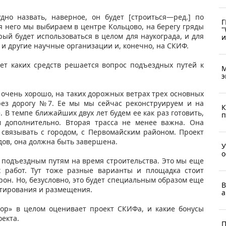
дно назвать, наверное, он будет [строиться—ред.] по
Г
я него мы выбираем в центре Кольцово, на берегу гряды
"
рый будет использоваться в целом для наукограда, и для
и
и другие научные организации и, конечно, на СКИФ.
чет каких средств решается вопрос подъездных путей к
М
э
 очень хорошо, на таких дорожных ветрах трех основных
рез дорогу №7. Ее мы мы сейчас реконструируем и на
К
В темпе ближайших двух лет будем ее как раз готовить,
п
м дополнительно. Вторая трасса не менее важна. Она
 связывать с городом, с Первомайским районом. Проект
иодов, она должна быть завершена.
У
о
о подъездным путям на время строительства. Это мы еще
х работ. Тут тоже разные варианты и площадка стоит
рон. Но, безусловно, это будет специальным образом еще
В
ктирования и размещения.
а
тор» в целом оценивает проект СКИФа, и какие бонусы
оекта.
П