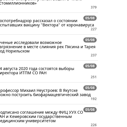
стомиллионников»
379
05/08
оспотребнадзор рассказал о состоянии
спытавших вакцину "Вектора" от коронавируса
227
05/08
ченые исследовали возможное
агрязнение в месте слияния рек Пясина и Тарея
од Норильском
237
05/08
4 августа 2020 года состоятся выборы
иректора ИТПМ СО РАН
251
05/08
рофессор Михаил Неустроев: В Якутске
ожно построить биофармацевтический завод
192
05/08
одписано соглашение между ФИЦ УУХ СО
АН и Кемеровским государственным
едицинским университетом
226