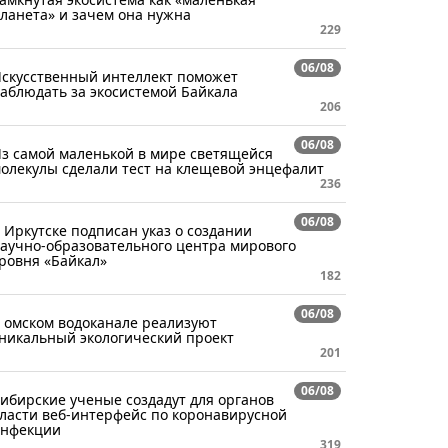
ланета» и зачем она нужна
229
06/08
скусственный интеллект поможет
аблюдать за экосистемой Байкала
206
06/08
з самой маленькой в мире светящейся
олекулы сделали тест на клещевой энцефалит
236
06/08
 Иркутске подписан указ о создании
аучно-образовательного центра мирового
ровня «Байкал»
182
06/08
 омском водоканале реализуют
никальный экологический проект
201
06/08
ибирские ученые создадут для органов
ласти веб-интерфейс по коронавирусной
нфекции
319