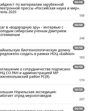
06/08
айджест по материалам зарубежной
лектронной прессы «Российская наука и мир».
юль 2020
188
06/08
аг в «водородную эру» - интервью с
олодым сибирским ученым Дмитрием
отемкиным
240
06/08
айкальскую биотехнологическую долину
редложено создать в рамках НОЦ «Байкал»
183
06/08
оглашение о сотрудничестве подписано
НЦ СО РАН и администрацией МР
ижнеколымский район РС(Я)
170
06/08
ольшая Норильская экспедиция:
аботает отряд мерзлотоведов
207
06/08
амкнутая экосистема как «маленькая