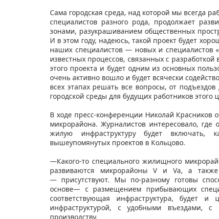
Сама городская среда, над которой мы всегда ра
специалистов разного рода, продолжает разв
зонами, разукрашиванием общественных простра
И в этом году, надеюсь, такой проект будет хор
наших специалистов — новых и специалистов «
известных процессов, связанных с разработкой 
этого проекта и будет одним из основных польз
очень активно вошло и будет всячески содейств
всех этапах решать все вопросы, от подъездов 
городской среды для будущих работников этого 
В ходе пресс-конференции Николай Красников о
микрорайона. Журналистов интересовало, где 
жилую инфраструктуру будет включать, к
вышеупомянутых проектов в Кольцово.
—Какого-то специального жилищного микрорайо
развиваются микрорайоны V и Va, а такж
— присутствуют. Мы по-разному готовы спос
основе— с размещением прибывающих специа
соответствующая инфраструктура, будет и 
инфраструктурой, с удобными въездами, с
производству.