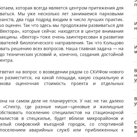
п
ботаем, которая всегда является центром притяжения для
иваться. Мы уже несколько лет занимаемся парковыми
нств, два года подряд входим в число лучших практик.
И
ошо оценен. Так что здесь мы продолжаем развиваться для
н
Вектора», которые сейчас находятся в центре внимания
вакцины. «Вектор» тоже очень заинтересован в развитии
ователей биологического направления. Так что Кольцово
И
овать решению всех вопросов. Наша главная задача — на
м
до технических условий и, конечно, создания достойной
центра.
В
тветил на вопрос о возведении рядом со СКИФом нового
н
он разместится, на какой площади, какую социальную и
у
акова оценочная стоимость проекта и отдельных
В
на на самом деле не планируется. У нас не так далеко
у
е «Спектр, где разные ниши—ценовые и жилищные
обствовать поселению специалистов на стационарной
листов в спецжилье, будет вблизи микрорайонов и
С
целый скифовский въездной городок, со спортивной
в
 поселением аварийных служб или приближенных к
и