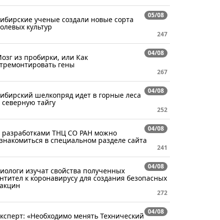
05/08
ибирские ученые создали новые сорта
олевых культур
247
04/08
озг из пробирки, или Как
тремонтировать гены
267
04/08
ибирский шелкопряд идет в горные леса
 северную тайгу
252
04/08
 разработками ТНЦ СО РАН можно
знакомиться в специальном разделе сайта
241
04/08
иологи изучат свойства полученных
нтител к коронавирусу для создания безопасных
акцин
272
04/08
ксперт: «Необходимо менять Технический