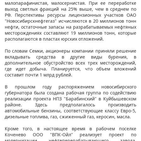
малопарафинистая, малосернистая. При ее переработке
выход светлых фракций на 25% выше, чем в среднем по
РФ. Перспективы ресурсы лицензионных участков ОАО
"Новосибирскнефтегаз" исчисляются в 20 миллионов тонн
нефти, остаточные запасы на разрабатываемых нефтяных
месторождениях составляют 19 миллионов тонн, которые
располагаются в пластах юрских отложений.
По словам Семки, акционеры компании приняли решение
вкладывать средства в другие виды бурения, в
дополнительное обустройство всех трех месторождений,
где идет добыча. Планируется, что объем вложений
составит почти 1 млрд рублей.
В прошлом году распоряжением новосибирского
губернатора была создана рабочая группа по содействию
реализации проекта НПЗ "Барабинский" в Куйбышевском
районе. Здесь предполагалось производить
автомобильные бензины, соответствующие классу Евро-5,
дизельные топлива, газ, сжиженный газ, керосин, масла.
Кроме того, в настоящее время в рабочем поселке
Коченево ООО "ВПК-Ойл" реализует проект по
модернизации нефтеперерабатывающего завода.