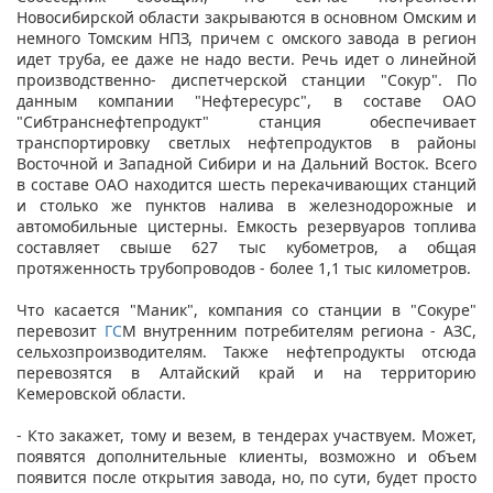
Новосибирской области закрываются в основном Омским и
немного Томским НПЗ, причем с омского завода в регион
идет труба, ее даже не надо вести. Речь идет о линейной
производственно- диспетчерской станции "Сокур". По
данным компании "Нефтересурс", в составе ОАО
"Сибтранснефтепродукт" станция обеспечивает
транспортировку светлых нефтепродуктов в районы
Восточной и Западной Сибири и на Дальний Восток. Всего
в составе ОАО находится шесть перекачивающих станций
и столько же пунктов налива в железнодорожные и
автомобильные цистерны. Емкость резервуаров топлива
составляет свыше 627 тыс кубометров, а общая
протяженность трубопроводов - более 1,1 тыс километров.
Что касается "Маник", компания со станции в "Сокуре"
перевозит
ГС
М внутренним потребителям региона - АЗС,
сельхозпроизводителям. Также нефтепродукты отсюда
перевозятся в Алтайский край и на территорию
Кемеровской области.
- Кто закажет, тому и везем, в тендерах участвуем. Может,
появятся дополнительные клиенты, возможно и объем
появится после открытия завода, но, по сути, будет просто