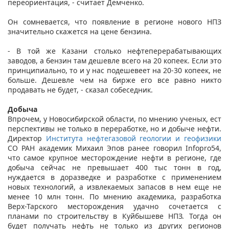
переориентация, - считает Демченко.
Он сомневается, что появление в регионе нового НПЗ
значительно скажется на цене бензина.
- В той же Казани столько нефтеперерабатывающих
заводов, а бензин там дешевле всего на 20 копеек. Если это
принципиально, то и у нас подешевеет на 20-30 копеек, не
больше. Дешевле чем на бирже его все равно никто
продавать не будет, - сказал собеседник.
Добыча
Впрочем, у Новосибирской области, по мнению ученых, ест
перспективы не только в переработке, но и добыче нефти.
Директор
Института нефтегазовой геологии и геофизики
СО РАН академик Михаил Эпов ранее говорил Infopro54,
что самое крупное месторождение нефти в регионе, где
добыча сейчас не превышает 400 тыс тонн в год,
нуждается в доразведке и разработке с применением
новых технологий, а извлекаемых запасов в нем еще не
менее 10 млн тонн. По мнению академика, разработка
Верх-Тарского месторождения удачно сочетается с
планами по строительству в Куйбышеве НПЗ. Тогда он
будет получать нефть не только из других регионов