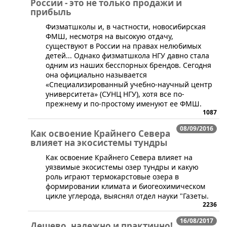
России - это не только продажи и
прибыль
​Физматшколы и, в частности, новосибирская
ФМШ, несмотря на высокую отдачу,
существуют в России на правах нелюбимых
детей... Однако физматшкола НГУ давно стала
одним из наших бесспорных брендов. Сегодня
она официально называется
«Специализированный учебно-научный центр
университета» (СУНЦ НГУ), хотя все по-
прежнему и по-простому именуют ее ФМШ.
1087
08/09/2016
Как освоение Крайнего Севера
влияет на экосистемы тундры
​Как освоение Крайнего Севера влияет на
уязвимые экосистемы озер тундры и какую
роль играют термокарстовые озера в
формировании климата и биогеохимическом
цикле углерода, выяснял отдел науки "Газеты.
2236
16/08/2017
Дешево, надежно и практично!